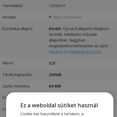
Termékkód
1330047
Készlet
Nincs készleten
Esztétikai állapot
Kiváló:
Újszerű állapotú felújított
termék, tökéletes műszaki
állapotban. Nagyban
megkülönböztethetetlen az újtól. -
vásárlói értékelések és fotók
Méret
3,5"
Tároló kapacitás
250GB
Cache memória
64 MB
Fordulatszám
10 000 rpm
Ez a weboldal sütiket használ
Csatlakozó
SATA II
Cookie-kat használunk a tartalom, a