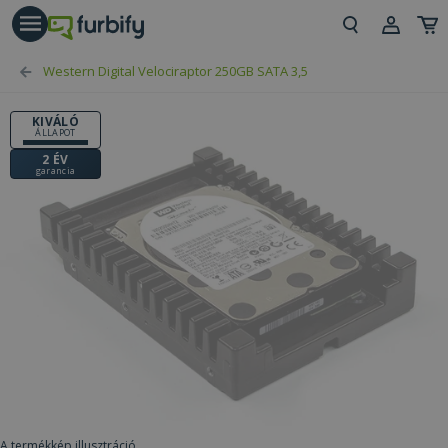
árás gomb
Beje
Western Digital Velociraptor 250GB SATA 3,5
Regi
KIVÁLÓ
ÁLLAPOT
2 ÉV
garancia
A termékkép illusztráció.