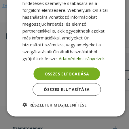
hirdetések személyre szabására és a
Teljes adatlap megtekintése
forgalom elemzésére. Webhelyünk Ön általi
használatára vonatkozó információkat
megosztjuk hirdetési és elemző
partnereinkkel is, akik egyesíthetik azokat
Hasonló termékek
más információkkal, amelyeket Ön
biztosított számukra, vagy amelyeket a
szolgáltatásaik Ön általi használatából
Trusted Brands 160GB
gyűjtöttek össze.
Adatvédelmi irányelvek
Gold, 3,5" Méret, 160GB Tároló
kapacitás, 16 MB Cache memória
ÖSSZES ELFOGADÁSA
KIVÁLÓ
ÁLLAPOT
4 990 Ft
ÖSSZES ELUTASÍTÁSA
RÉSZLETEK MEGJELENÍTÉSE
Laptopok
Elengedhetetlenül
Teljesítmény
szükséges
Számítógépek