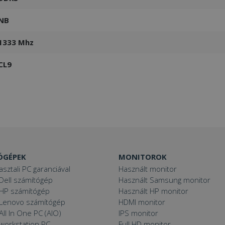
NB
1333 Mhz
CL9
ÓGÉPEK
MONITOROK
asztali PC garanciával
Használt monitor
Dell számítógép
Használt Samsung monitor
 HP számítógép
Használt HP monitor
 Lenovo számítógép
HDMI monitor
All In One PC (AIO)
IPS monitor
 workstation PC
Full HD monitor