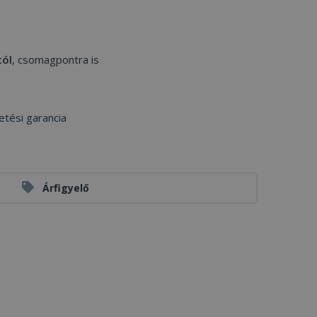
tól
, csomagpontra is
etési garancia
Árfigyelő