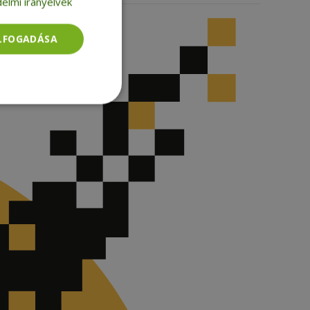
elmi irányelvek
ELFOGADÁSA
Besorolatlan
rolatlan
ói bejelentkezést és
tatás használja a