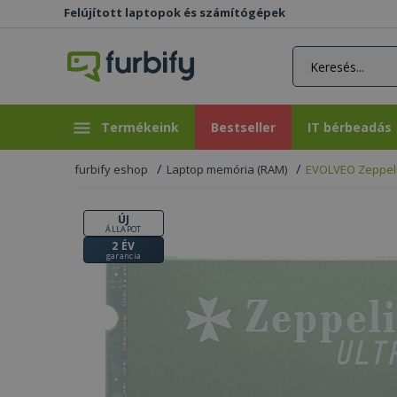
Felújított laptopok és számítógépek
rás gomb
Bestseller
IT bérbeadás
Termékeink
Bestseller
IT bérbeadás
furbify eshop
Laptop memória (RAM)
EVOLVEO Zeppeli
ÚJ
ÁLLAPOT
2 ÉV
garancia