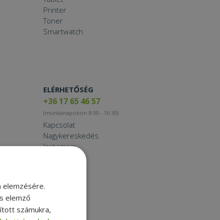
Printer
Toner
Smartwatch
ELÉRHETŐSÉG
+36 17 65 46 57
(munkanapokon 8:00 - 16:30)
Kapcsolat
Nagykereskedés
Instagram
Facebook
LinkedIn
TikTok
m elemzésére.
és elemző
sított számukra,