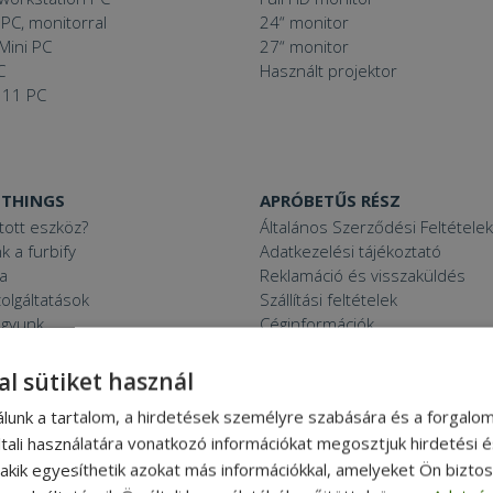
PC, monitorral
24“ monitor
Mini PC
27“ monitor
C
Használt projektor
 11 PC
 THINGS
APRÓBETŰS RÉSZ
ított eszköz?
Általános Szerződési Feltételek
k a furbify
Adatkezelési tájékoztató
a
Reklamáció és visszaküldés
zolgáltatások
Szállítási feltételek
agyunk
Céginformációk
zsákbamacska
Garancia ellenőrzése
médiamegjelenések
al sütiket használ
latok
álunk a tartalom, a hirdetések személyre szabására és a forgalo
tali használatára vonatkozó információkat megosztjuk hirdetési 
, akik egyesíthetik azokat más információkkal, amelyeket Ön bizto