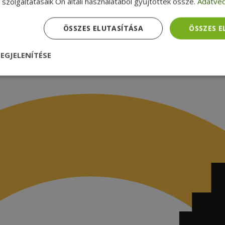
szolgáltatásaik Ön általi használatából gyűjtöttek össze.
Adatvéd
ÖSSZES ELUTASÍTÁSA
ÖSSZES 
EGJELENÍTÉSE
nül
Teljesítmény
Célzás
Funkcionalitás
dhetetlenül szükséges
Teljesítmény
Célzás
Funkcionalitás
Beso
 szükséges sütik lehetővé teszik a webhely alapvető funkcióit, például a felhasznál
eboldal nem használható megfelelően az elengedhetetlenül szükséges sütik nélkül.
Szolgáltató /
Lejárat
Leírás
Domain
nt
4 hét 2
Ezt a cookie-t a Cookie-Script.com szolgál
CookieScript