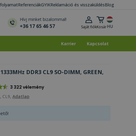
i folyamat
Referenciák
GYIK
Reklamáció és visszaküldés
Blog
Kosár lenyitása
Hívj minket bizalommal!
+36 17 65 46 57
HU
Saját fiók
Kosár
Karrier
Kapcsolat
Karrier
Kapcsolat
B 1333MHz DDR3 CL9 SO-DIMM, GREEN,
3 322 vélemény
, CL9,
Adatlap
ető!