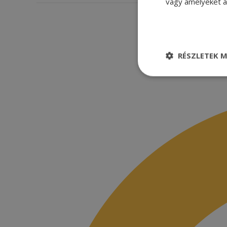
vagy amelyeket a 
RÉSZLETEK M
Elengedhetetle
szükséges
Elenge
Az elengedhetetlenül
a fiókkezelést. A w
Név
CookieScriptConse