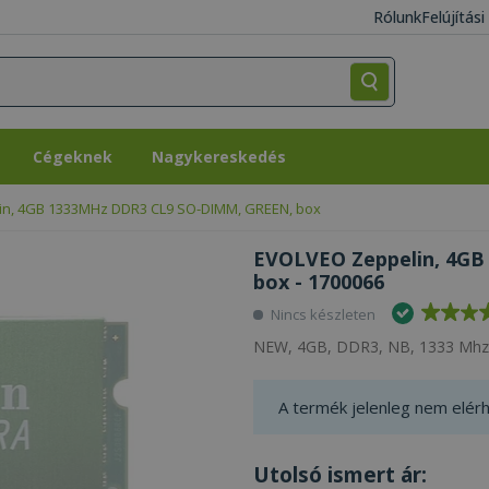
Rólunk
Felújítás
Cégeknek
Nagykereskedés
Cégeknek
Nagykereskedés
n, 4GB 1333MHz DDR3 CL9 SO-DIMM, GREEN, box
EVOLVEO Zeppelin, 4G
box - 1700066
Nincs készleten
NEW, 4GB, DDR3, NB, 1333 Mhz
A termék jelenleg nem elérh
Utolsó ismert ár: