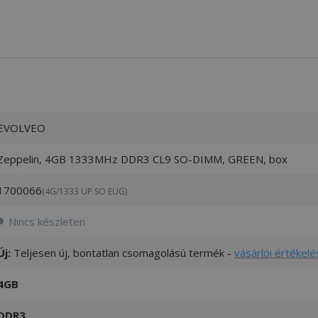
EVOLVEO
Zeppelin, 4GB 1333MHz DDR3 CL9 SO-DIMM, GREEN, box
1700066
(4G/1333 UP SO EUG)
Nincs készleten
Új:
Teljesen új, bontatlan csomagolású termék -
vásárlói értékelé
4GB
DDR3