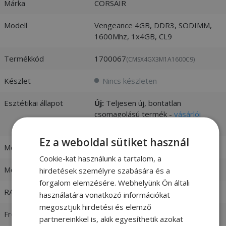
Márka
CORSAIR
Modell
Vengeance 4GB, DDR3, SODIMM,
1600Mhz, 1x4GB, CL9
Termékkód
1700067
(CMSX4GX3M1A1600C9)
Készlet
Nincs készleten
Esztétikai állapot
Új:
Teljesen új, bontatlan
csomagolású termék -
vásárlói
értékelések és fotók
Ez a weboldal sütiket használ
Memória mérete (NB)
4GB
Cookie-kat használunk a tartalom, a
Memória típusa
DDR3
hirdetések személyre szabására és a
forgalom elemzésére. Webhelyünk Ön általi
RAM Modul típus
NB
használatára vonatkozó információkat
megosztjuk hirdetési és elemző
Frekvencia
1600 Mhz
partnereinkkel is, akik egyesíthetik azokat