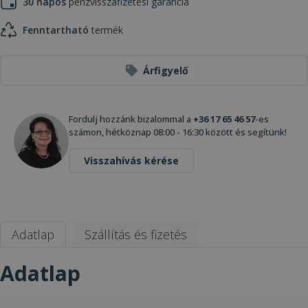
30 napos
pénzvisszafizetési garancia
Fenntartható
termék
Árfigyelő
Fordulj hozzánk bizalommal a
+36 17 65 46 57
-es
számon, hétköznap 08:00 - 16:30 között és segítünk!
Visszahívás kérése
Adatlap
Szállítás és fizetés
Adatlap