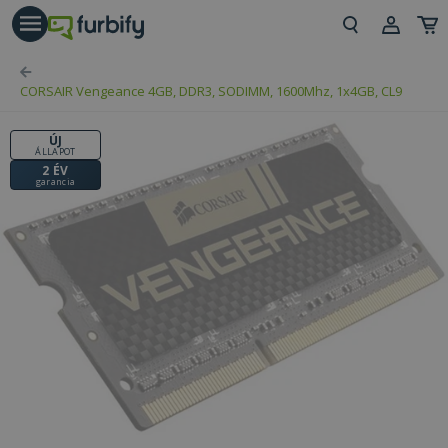
árás gomb
Beje
CORSAIR Vengeance 4GB, DDR3, SODIMM, 1600Mhz, 1x4GB, CL9
Regi
ÚJ
ÁLLAPOT
2 ÉV
garancia