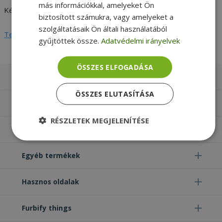
más információkkal, amelyeket Ön
Késleltetés CL
CL9
biztosított számukra, vagy amelyeket a
szolgáltatásaik Ön általi használatából
Teljes adatlap megtekintése
gyűjtöttek össze.
Adatvédelmi irányelvek
ÖSSZES ELFOGADÁSA
Laptopok
ÖSSZES ELUTASÍTÁSA
Számítógépek
RÉSZLETEK MEGJELENÍTÉSE
Monitorok
Elengedhetetlenül
Teljesítmény
szükséges
Egyéb termékek
Hasznos oldalak
Célzás
Funkcionalitás
Besorolatlan
Furbify things