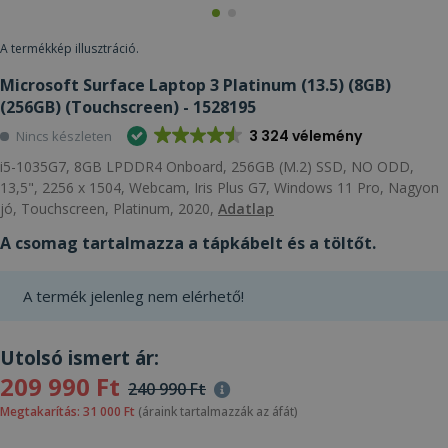
A termékkép illusztráció.
Microsoft Surface Laptop 3 Platinum (13.5) (8GB)
(256GB) (Touchscreen) - 1528195
3 324 vélemény
Nincs készleten
i5-1035G7, 8GB LPDDR4 Onboard, 256GB (M.2) SSD, NO ODD,
13,5", 2256 x 1504, Webcam, Iris Plus G7, Windows 11 Pro, Nagyon
jó, Touchscreen, Platinum, 2020,
Adatlap
A csomag tartalmazza a tápkábelt és a töltőt.
A termék jelenleg nem elérhető!
Utolsó ismert ár:
209 990 Ft
240 990 Ft
Megtakarítás: 31 000 Ft
(áraink tartalmazzák az áfát)