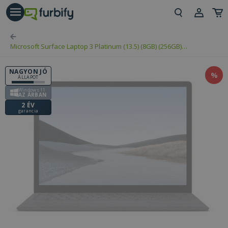
árás gomb
Beje
Microsoft Surface Laptop 3 Platinum (13.5) (8GB) (256GB)
Regi
(Touchscreen)
NAGYON JÓ
%
ÁLLAPOT
Windows 11
AZ ÁRBAN
2 ÉV
garancia