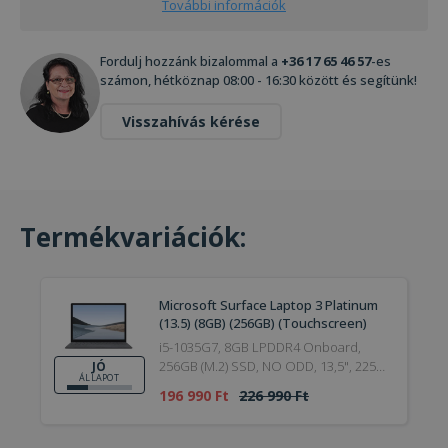
További információk
Fordulj hozzánk bizalommal a
+36 17 65 46 57
-es
számon, hétköznap 08:00 - 16:30 között és segítünk!
Visszahívás kérése
Termékvariációk:
Microsoft Surface Laptop 3 Platinum
(13.5) (8GB) (256GB) (Touchscreen)
i5-1035G7, 8GB LPDDR4 Onboard,
256GB (M.2) SSD, NO ODD, 13,5", 2256
JÓ
ÁLLAPOT
x 1504, Webcam, Iris Plus G7, Windows
196 990 Ft
226 990 Ft
11 Pro, Bronze, Touchscreen,
Platinum, 2020, Jó