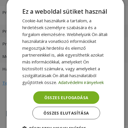
Ez a weboldal sütiket használ
Processzor
Intel® Core™ i5-1035G7 1.20 GHz
[Max. Turbo Frequency 3.70 Ghz]
Cookie-kat használunk a tartalom, a
hirdetések személyre szabására és a
Processzor család
Intel Core i5
forgalom elemzésére. Webhelyünk Ön általi
használatára vonatkozó információkat
Processzor generáció
10. Generáció
megosztjuk hirdetési és elemző
partnereinkkel is, akik egyesíthetik azokat
Memória (RAM)
8GB LPDDR4 Onboard
más információkkal, amelyeket Ön
biztosított számukra, vagy amelyeket a
Háttértár
256GB (M.2) SSD
szolgáltatásaik Ön általi használatából
gyűjtöttek össze.
Adatvédelmi irányelvek
Teljes adatlap megtekintése
ÖSSZES ELFOGADÁSA
Hasonló termékek
ÖSSZES ELUTASÍTÁSA