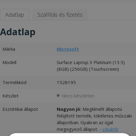
Adatlap
Szállítás és fizetés
Adatlap
Márka
Microsoft
Modell
Surface Laptop 3 Platinum (13.5)
(8GB) (256GB) (Touchscreen)
Termékkód
1528195
Készlet
Nincs készleten
Esztétikai állapot
Nagyon jó:
Megkímélt állapotú
felújított termék, tökéletes műszaki
állapotban. Gyakran az újjal
megegyező állapot. -
vásárlói
értékelések és fotók