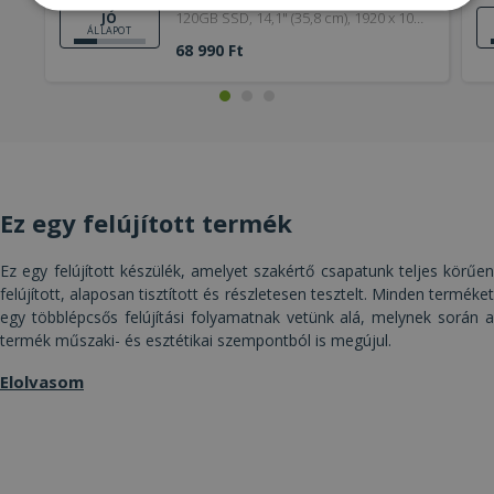
Elengedhetetlenül
Teljesítmény
120GB SSD, 14,1" (35,8 cm), 1920 x 1080
JÓ
szükséges
ÁLLAPOT
(Full HD), HD 5500, Windows OS
68 990 Ft
Célzás
Funkcionalitás
Besorolatlan
Ez egy felújított termék
Ez egy felújított készülék, amelyet szakértő csapatunk teljes körűen
Elengedhetetlenül szükséges
Teljesítmény
felújított, alaposan tisztított és részletesen tesztelt. Minden terméket
Célzás
Funkcionalitás
Besorolatlan
egy többlépcsős felújítási folyamatnak vetünk alá, melynek során a
termék műszaki- és esztétikai szempontból is megújul.
Az elengedhetetlenül szükséges sütik lehetővé
teszik a webhely alapvető funkcióit, például a
felhasználói bejelentkezést és a fiókkezelést. A
Elolvasom
weboldal nem használható megfelelően az
elengedhetetlenül szükséges sütik nélkül.
Szolgáltató /
Név
Lejárat
Leí
Domain