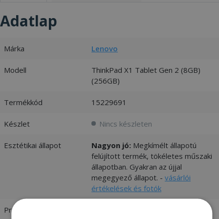
Adatlap
Márka
Lenovo
Modell
ThinkPad X1 Tablet Gen 2 (8GB)
(256GB)
Termékkód
15229691
Készlet
Nincs készleten
Esztétikai állapot
Nagyon jó:
Megkímélt állapotú
felújított termék, tökéletes műszaki
állapotban. Gyakran az újjal
megegyező állapot. -
vásárlói
értékelések és fotók
Processzor
Intel® Core™ i5-7Y57 1.20 GHz