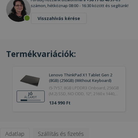
számon, hétköznap 08:00 - 16:30 között és segítünk!
Visszahívás kérése
Termékvariációk:
Lenovo ThinkPad X1 Tablet Gen 2
(8GB) (256GB) (Without Keyboard)
(Touchscreen)
i5-7Y57, 8GB LPDDR3 Onboard, 256GB
(M.2) SSD, NO ODD, 12", 2160 x 1440,
JÓ
ÁLLAPOT
Webcam, HD 615, Win 10 Pro, Bronze,
134 990 Ft
Touchscreen, 2016, Jó
Adatlap
Szállítás és fizetés