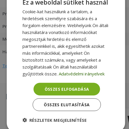
[Max. Turbo Frequency 3.3 GHz]
Ez a weboldal sütiket használ
Cookie-kat használunk a tartalom, a
Processzor család
Intel Core i5
hirdetések személyre szabására és a
forgalom elemzésére. Webhelyünk Ön általi
Processzor generáció
7. Generáció
használatára vonatkozó információkat
Memória (RAM)
8GB LPDDR3 Onboard
megosztjuk hirdetési és elemző
partnereinkkel is, akik egyesíthetik azokat
Háttértár
500GB SSD
más információkkal, amelyeket Ön
biztosított számukra, vagy amelyeket a
Teljes adatlap megtekintése
szolgáltatásaik Ön általi használatából
gyűjtöttek össze.
Adatvédelmi irányelvek
ÖSSZES ELFOGADÁSA
Hasonló termékek
ÖSSZES ELUTASÍTÁSA
Lenovo ThinkPad T450s
RÉSZLETEK MEGJELENÍTÉSE
Intel® i5-5300U, 8GB DDR3 RAM,