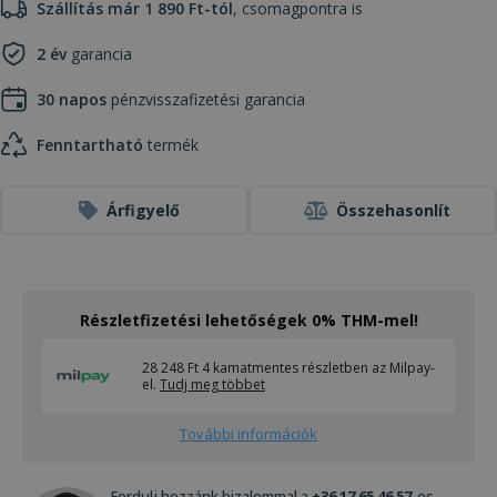
Szállítás már 1 890 Ft-tól
, csomagpontra is
2 év
garancia
30 napos
pénzvisszafizetési garancia
Fenntartható
termék
Árfigyelő
Összehasonlít
Részletfizetési lehetőségek 0% THM-mel!
28 248 Ft 4 kamatmentes részletben az Milpay-
el.
Tudj meg többet
További információk
Fordulj hozzánk bizalommal a
+36 17 65 46 57
-es