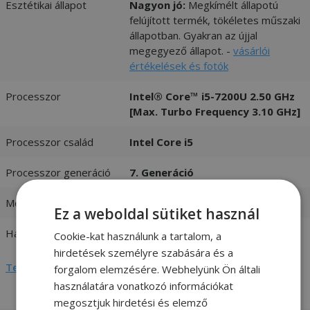
Esztétikai állapot
Nagyon jó:
Megkímélt állapotú
felújított termék, tökéletes műszaki
állapotban. Gyakran az újjal
megegyező állapot. -
vásárlói
értékelések és fotók
Processzor
Intel® Core™ i5-7200U 2.50 GHz
[Max. Turbo Frequency 3.10 GHz]
Processzor család
Intel Core i5
Processzor generáció
7. Generáció
Memória (RAM)
8GB LPDDR3 Onboard
Ez a weboldal sütiket használ
Háttértár
256GB (M.2) SSD
Cookie-kat használunk a tartalom, a
hirdetések személyre szabására és a
Teljes adatlap megtekintése
forgalom elemzésére. Webhelyünk Ön általi
használatára vonatkozó információkat
megosztjuk hirdetési és elemző