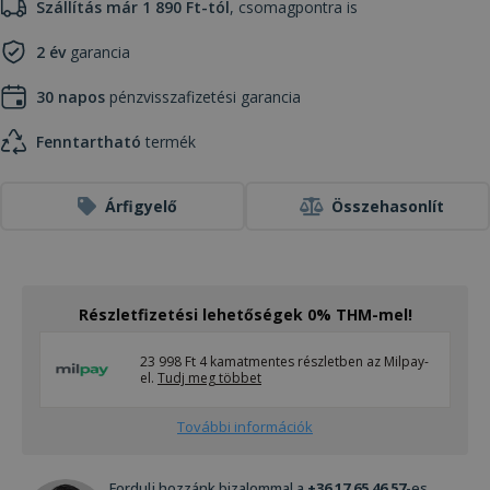
Szállítás már 1 890 Ft-tól
, csomagpontra is
2 év
garancia
30 napos
pénzvisszafizetési garancia
Fenntartható
termék
Árfigyelő
Összehasonlít
Részletfizetési lehetőségek 0% THM-mel!
23 998 Ft 4 kamatmentes részletben az Milpay-
el.
Tudj meg többet
További információk
Fordulj hozzánk bizalommal a
+36 17 65 46 57
-es