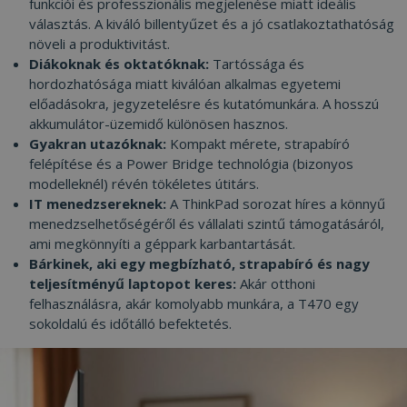
funkciói és professzionális megjelenése miatt ideális
választás. A kiváló billentyűzet és a jó csatlakoztathatóság
növeli a produktivitást.
Diákoknak és oktatóknak:
Tartóssága és
Szolgáltató /
hordozhatósága miatt kiválóan alkalmas egyetemi
Név
Lejárat
Leí
Domain
előadásokra, jegyzetelésre és kutatómunkára. A hosszú
Szolgáltató /
Név
Lejárat
Leírás
ttcsid_CJ1S5PJC77UB8I2GDCL0
.furbify.hu
2
akkumulátor-üzemidő különösen hasznos.
Domain
Szolgáltató /
Név
Lejárat
Leírás
hónap
Domain
Gyakran utazóknak:
Kompakt mérete, strapabíró
4 hét
Clarity
.clarity.ms
1 év
Ezt a cookie-t a 
felépítése és a Power Bridge technológia (bizonyos
állítja be, és
YSC
ülés
Ezt a süti
Google LLC
__Secure-YNID
.youtube.com
5
információkat
YouTube á
.youtube.com
modelleknél) révén tökéletes útitárs.
hónap
szolgáltat arról,
be a beá
4 hét
végfelhasználó
IT menedzsereknek:
A ThinkPad sorozat híres a könnyű
videók
hogyan használj
megteki
menedzselhetőségéről és vállalati szintű támogatásáról,
prism_612475886
.furbify.hu
4 hét 2
weboldalt, és 
nyomon
nap
olyan reklámról
követésé
ami megkönnyíti a géppark karbantartását.
amelyet a
Bárkinek, aki egy megbízható, strapabíró és nagy
__Secure-ROLLOUT_TOKEN
.youtube.com
5
végfelhasználó
MUID
1 év
Ezt a süt
Microsoft
hónap
láthatott, mielőt
körben
Corporation
teljesítményű laptopot keres:
Akár otthoni
4 hét
meglátogatta az
használjá
.bing.com
felhasználásra, akár komolyabb munkára, a T470 egy
említett webold
Microso
ttcsid
.furbify.hu
2
egyedi
sokoldalú és időtálló befektetés.
hónap
_ga
1 év 1
Ez a cookie-név
Google LLC
felhaszná
4 hét
hónap
társítva van a 
.furbify.hu
azonosít
Universal Analyt
Be lehet
frb2023
www.furbify.hu
hez - amely jel
1 év
Microsof
frissítés a Googl
szkriptek
leggyakrabban
prism_612475886
prism.app-
4 hét 2
Széles k
használt elemzé
us1.com
nap
úgy vélik