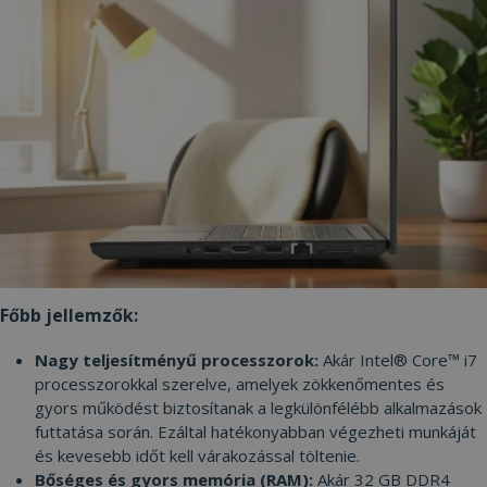
Főbb jellemzők:
Nagy teljesítményű processzorok:
Akár Intel® Core™ i7
processzorokkal szerelve, amelyek zökkenőmentes és
gyors működést biztosítanak a legkülönfélébb alkalmazások
futtatása során. Ezáltal hatékonyabban végezheti munkáját
és kevesebb időt kell várakozással töltenie.
Bőséges és gyors memória (RAM):
Akár 32 GB DDR4