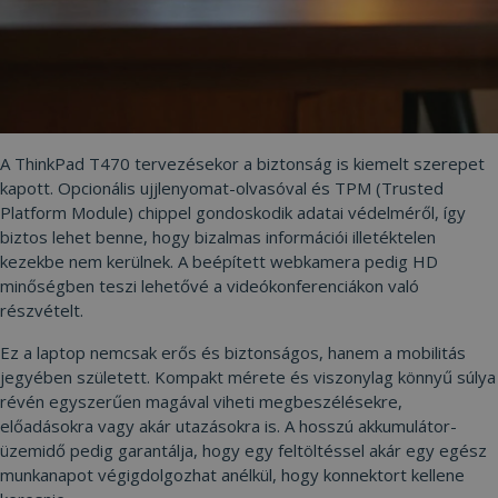
Elengedhetetlenül szükséges
Teljesítmény
Célzás
Funkcionalitás
Besorolatlan
Az elengedhetetlenül szükséges sütik lehetővé
teszik a webhely alapvető funkcióit, például a
felhasználói bejelentkezést és a fiókkezelést. A
weboldal nem használható megfelelően az
elengedhetetlenül szükséges sütik nélkül.
A ThinkPad T470 tervezésekor a biztonság is kiemelt szerepet
kapott. Opcionális ujjlenyomat-olvasóval és TPM (Trusted
Szolgáltató /
Név
Lejárat
Leí
Domain
Platform Module) chippel gondoskodik adatai védelméről, így
biztos lehet benne, hogy bizalmas információi illetéktelen
CookieScriptConsent
4 hét 2
Ezt 
CookieScript
nap
Coo
www.furbify.hu
kezekbe nem kerülnek. A beépített webkamera pedig HD
Scr
minőségben teszi lehetővé a videókonferenciákon való
szol
hasz
részvételt.
láto
bel
Ez a laptop nemcsak erős és biztonságos, hanem a mobilitás
beál
eml
jegyében született. Kompakt mérete és viszonylag könnyű súlya
Szü
a C
révén egyszerűen magával viheti megbeszélésekre,
Scr
előadásokra vagy akár utazásokra is. A hosszú akkumulátor-
coo
meg
üzemidő pedig garantálja, hogy egy feltöltéssel akár egy egész
műk
munkanapot végigdolgozhat anélkül, hogy konnektort kellene
VISITOR_PRIVACY_METADATA
5
Ezt 
YouTube