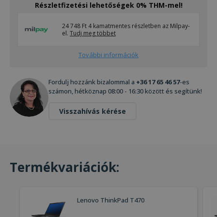
Részletfizetési lehetőségek 0% THM-mel!
24 748 Ft 4 kamatmentes részletben az Milpay-
el.
Tudj meg többet
További információk
Fordulj hozzánk bizalommal a
+36 17 65 46 57
-es
számon, hétköznap 08:00 - 16:30 között és segítünk!
Visszahívás kérése
Termékvariációk:
Lenovo ThinkPad T470