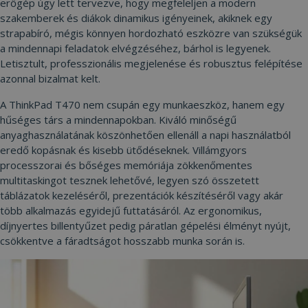
erőgép úgy lett tervezve, hogy megfeleljen a modern
szakemberek és diákok dinamikus igényeinek, akiknek egy
strapabíró, mégis könnyen hordozható eszközre van szükségük
a mindennapi feladatok elvégzéséhez, bárhol is legyenek.
Letisztult, professzionális megjelenése és robusztus felépítése
azonnal bizalmat kelt.
A ThinkPad T470 nem csupán egy munkaeszköz, hanem egy
hűséges társ a mindennapokban. Kiváló minőségű
anyaghasználatának köszönhetően ellenáll a napi használatból
eredő kopásnak és kisebb ütődéseknek. Villámgyors
processzorai és bőséges memóriája zökkenőmentes
multitaskingot tesznek lehetővé, legyen szó összetett
táblázatok kezeléséről, prezentációk készítéséről vagy akár
több alkalmazás egyidejű futtatásáról. Az ergonomikus,
díjnyertes billentyűzet pedig páratlan gépelési élményt nyújt,
csökkentve a fáradtságot hosszabb munka során is.