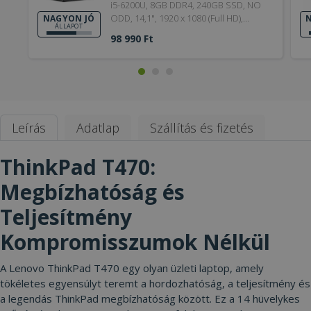
i5-6200U, 8GB DDR4, 240GB SSD, NO
ODD, 14,1", 1920 x 1080 (Full HD),
NAGYON JÓ
N
ÁLLAPOT
Webcam, HD 520, Win 10 Pro, HDMI,
98 990 Ft
Silver, 6. Generation, 2017, Nagyon jó
Leírás
Adatlap
Szállítás és fizetés
ThinkPad T470:
Megbízhatóság és
Teljesítmény
Kompromisszumok Nélkül
A Lenovo ThinkPad T470 egy olyan üzleti laptop, amely
tökéletes egyensúlyt teremt a hordozhatóság, a teljesítmény és
a legendás ThinkPad megbízhatóság között. Ez a 14 hüvelykes