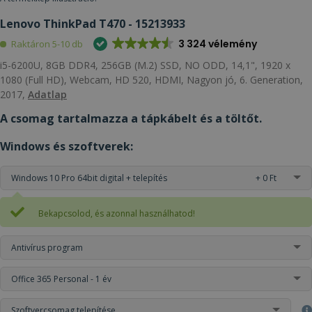
Lenovo ThinkPad T470 - 15213933
3 324 vélemény
Raktáron 5-10 db
i5-6200U, 8GB DDR4, 256GB (M.2) SSD, NO ODD, 14,1", 1920 x
1080 (Full HD), Webcam, HD 520, HDMI, Nagyon jó, 6. Generation,
2017,
Adatlap
A csomag tartalmazza a tápkábelt és a töltőt.
Windows és szoftverek:
Windows 10 Pro 64bit digital + telepítés
+ 0 Ft
Bekapcsolod, és azonnal használhatod!
Antivírus program
Office 365 Personal - 1 év
Szoftvercsomag telepítése