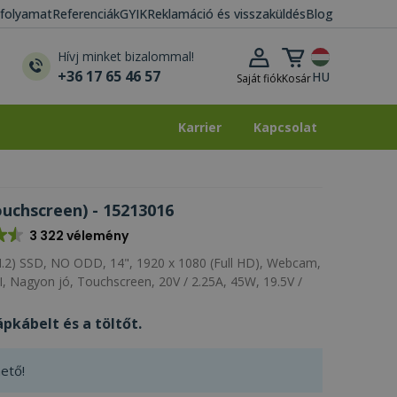
i folyamat
Referenciák
GYIK
Reklamáció és visszaküldés
Blog
Kosár lenyitása
Hívj minket bizalommal!
+36 17 65 46 57
HU
Saját fiók
Kosár
Karrier
Kapcsolat
Karrier
Kapcsolat
uchscreen) - 15213016
3 322 vélemény
2) SSD, NO ODD, 14", 1920 x 1080 (Full HD), Webcam,
Nagyon jó, Touchscreen, 20V / 2.25A, 45W, 19.5V /
pkábelt és a töltőt.
ető!