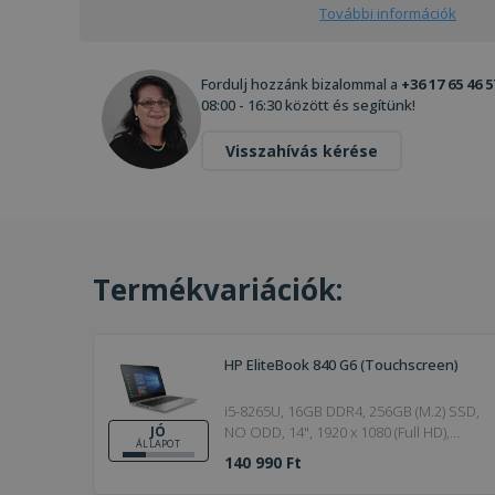
További információk
Fordulj hozzánk bizalommal a
+36 17 65 46 5
08:00 - 16:30 között és segítünk!
Visszahívás kérése
Termékvariációk:
HP EliteBook 840 G6 (Touchscreen)
i5-8265U, 16GB DDR4, 256GB (M.2) SSD,
NO ODD, 14", 1920 x 1080 (Full HD),
JÓ
ÁLLAPOT
Webcam, UHD 620, Windows 11 Pro,
140 990 Ft
HDMI, Bronze, Touchscreen, 20V /
2.25A, 45W, 19.5V / 2.31A, 4,5 x 3mm, Jó