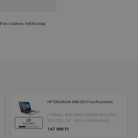
7
-es számon, hétköznap
HP EliteBook 840 G6 (Touchscreen)
i7-8565U, 8GB DDR4, 256GB (M.2) SSD,
NO ODD, 14", 1920 x 1080 (Full HD),
JÓ
ÁLLAPOT
Webcam, UHD 620, Windows 11 Pro,
147 990 Ft
HDMI, Bronze, Touchscreen, 20V /
2.25A, 45W, 19.5V / 2.31A, 4,5 x 3mm, 4G