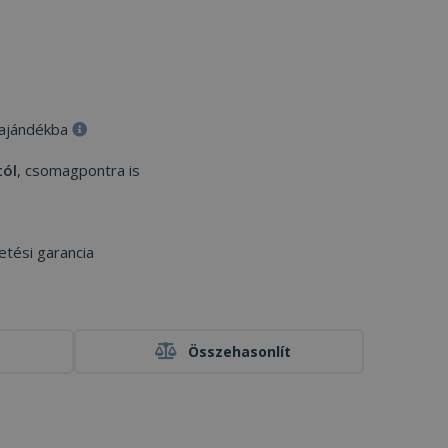
 ajándékba
tól
, csomagpontra is
etési garancia
Összehasonlít