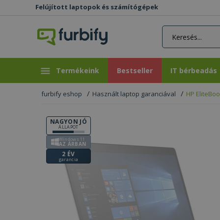
Felújított laptopok és számítógépek
rás gomb
Bestseller
IT bérbeadás
Termékeink
Bestseller
IT bérbeadás
furbify eshop
Használt laptop garanciával
HP EliteBo
NAGYON JÓ
ÁLLAPOT
Windows 11
AZ ÁRBAN
2 ÉV
garancia