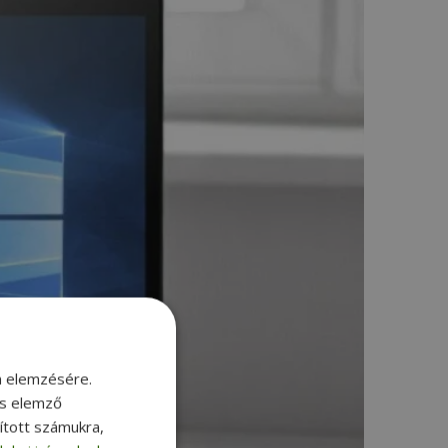
m elemzésére.
és elemző
sított számukra,