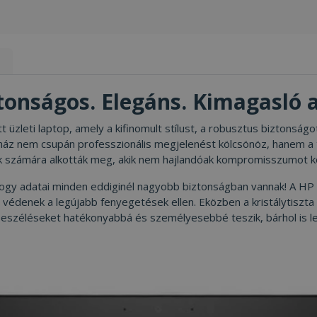
Modem, 2019, Jó
s
ztonságos. Elegáns. Kimagasló
 üzleti laptop, amely a kifinomult stílust, a robusztus biztons
t ház nem csupán professzionális megjelenést kölcsönöz, hanem a 
k számára alkották meg, akik nem hajlandóak kompromisszumot köt
 hogy adatai minden eddiginél nagyobb biztonságban vannak! A HP
a védenek a legújabb fenyegetések ellen. Eközben a kristálytiszt
gbeszéléseket hatékonyabbá és személyesebbé teszik, bárhol is l