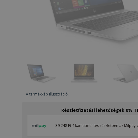
A termékkép illusztráció.
Részletfizetési lehetőségek 0% 
39 248 Ft 4 kamatmentes részletben az Milpay-