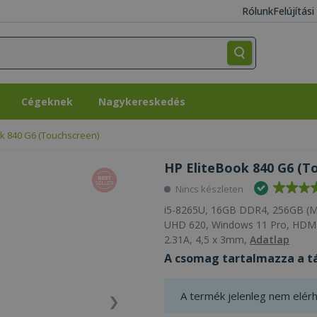
Rólunk
Felújítás
Cégeknek
Nagykereskedés
Cégeknek
Nagykereskedés
ok 840 G6 (Touchscreen)
HP EliteBook 840 G6 (To
Nincs készleten
i5-8265U, 16GB DDR4, 256GB (M.
UHD 620, Windows 11 Pro, HDMI, 
2.31A, 4,5 x 3mm,
Adatlap
A csomag tartalmazza a tá
A termék jelenleg nem elérh