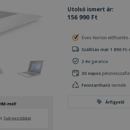
Utolsó ismert ár:
156 990 Ft
Éves Norton előfizetés
Szállítás már 1 890 Ft-
2 év
garancia
30 napos
pénzvisszafiz
Fenntartható
termék
Árfigyelő
THM-mel!
el.
Tudj meg többet