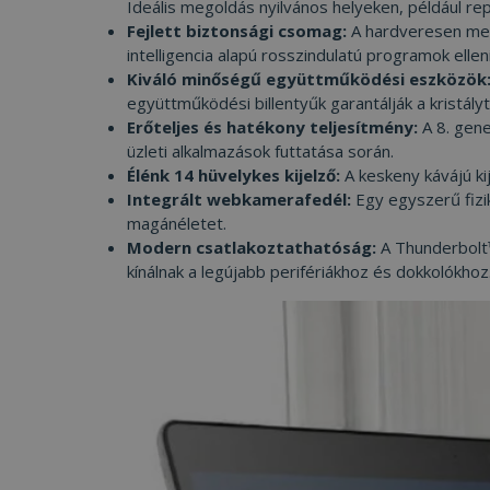
Ideális megoldás nyilvános helyeken, például 
Fejlett biztonsági csomag:
A hardveresen mege
intelligencia alapú rosszindulatú programok elle
VISITOR_PRIVACY
Kiváló minőségű együttműködési eszközök
együttműködési billentyűk garantálják a kristály
Erőteljes és hatékony teljesítmény:
A 8. gene
üzleti alkalmazások futtatása során.
Googl
Élénk 14 hüvelykes kijelző:
A keskeny kávájú ki
_tt_enable_cookie
Integrált webkamerafedél:
Egy egyszerű fizik
magánéletet.
Modern csatlakoztathatóság:
A Thunderbolt™
kínálnak a legújabb perifériákhoz és dokkolókhoz
Név
Név
ttcsid_CJ1S5PJC77
Név
__Secure-YNID
Clarity
YSC
prism_612475886
__Secure-ROLLOU
MUID
_ga
ttcsid
frb2023