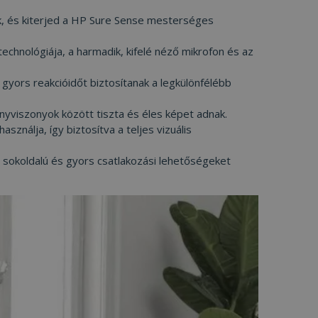
ainak
-Script.com cookie
k, és kiterjed a HP Sure Sense mesterséges
sének és magánéleti
echnológiája, a harmadik, kifelé néző mikrofon és az
llal való
leegyezését a
ítások
ors reakcióidőt biztosítanak a legkülönfélébb
áikat a jövőbeni
ényviszonyok között tiszta és éles képet adnak.
ékezzen a
található cookie-k
ználja, így biztosítva a teljes vizuális
sokoldalú és gyors csatlakozási lehetőségeket
Leírás
t
t
lgáltat arról, hogy a
den olyan
ideók
tt meglátogatta az
t
oftom egyedi
tics-hez - amely
 Microsoft
t
ált elemzési
zinkronizál számos
egkülönböztetésére
sználók nyomon
sével kliens
erepel, és a