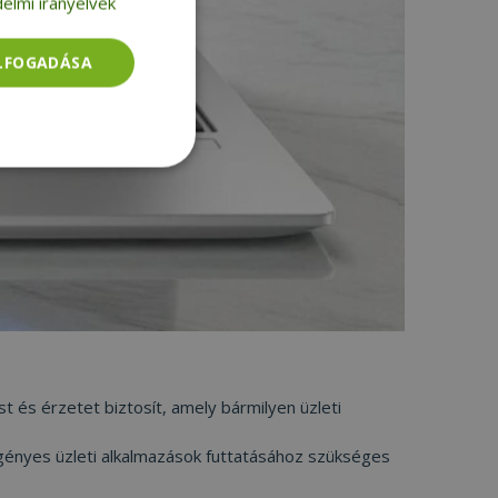
elmi irányelvek
ELFOGADÁSA
Besorolatlan
rolatlan
ói bejelentkezést és
és érzetet biztosít, amely bármilyen üzleti
ényes üzleti alkalmazások futtatásához szükséges
tatás használja a