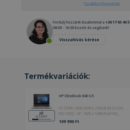
További információk
Fordulj hozzánk bizalommal a
+36 17 65 46 5
08:00 - 16:30 között és segítünk!
Visszahívás kérése
Termékvariációk:
HP EliteBook 840 G5
i5-7200U, 8GB DDR4, 256GB (M.2) SSD,
NO ODD, 14", 1920 x 1080 (Full HD),
JÓ
ÁLLAPOT
Webcam, HD 620, Win 10 Pro, HDMI,
109 990 Ft
Bronze, 20V / 2.25A, 45W, 19.5V / 2.31A,
4,5 x 3mm, DDR4, 8GB, Jó