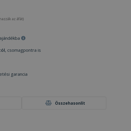
mazzák az áfát)
 ajándékba
tól
, csomagpontra is
etési garancia
Összehasonlít