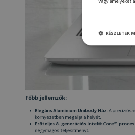
vagy amelyeket a 
RÉSZLETEK M
Elengedhetetle
szükséges
Elenge
Főbb jellemzők:
Az elengedhetetlenül
a fiókkezelést. A w
Elegáns Alumínium Unibody Ház:
A precíziósa
környezetben megállja a helyét.
Név
Erőteljes 8. generációs Intel® Core™ proces
négymagos teljesítményt.
CookieScriptConse