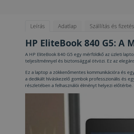
Leírás
Adatlap
Szállítás és fizeté
HP EliteBook 840 G5: A M
A HP EliteBook 840 G5 egy mérföldkő az üzleti lapt
teljesítménnyel és biztonsággal ötvözi. Ez az elegáns
Ez a laptop a zökkenőmentes kommunikációra és együt
a dedikált híváskezelő gombok professzionális és eg
részletében a felhasználói élményt helyezi előtérbe.