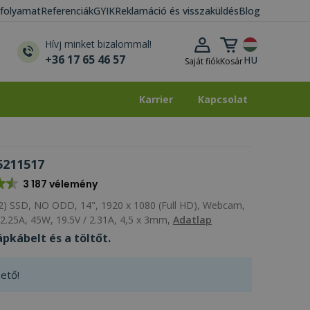
i folyamat
Referenciák
GYIK
Reklamáció és visszaküldés
Blog
Kosár lenyitása
Hívj minket bizalommal!
+36 17 65 46 57
HU
Saját fiók
Kosár
Karrier
Kapcsolat
Karrier
Kapcsolat
5211517
3 187 vélemény
) SSD, NO ODD, 14", 1920 x 1080 (Full HD), Webcam,
2.25A, 45W, 19.5V / 2.31A, 4,5 x 3mm,
Adatlap
pkábelt és a töltőt.
ető!