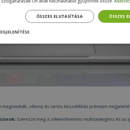
szolgáltatásaik Ön általi használatából gyűjtöttek össze.
Adatvéd
ÖSSZES ELUTASÍTÁSA
ÖSSZES 
EGJELENÍTÉSE
nül
Teljesítmény
Célzás
Funkcionalitás
dhetetlenül szükséges
Teljesítmény
Célzás
Funkcionalitás
Beso
 szükséges sütik lehetővé teszik a webhely alapvető funkcióit, például a felhasznál
eboldal nem használható megfelelően az elengedhetetlenül szükséges sütik nélkül.
n megmunkált, vékony és tartós készülékház prémium megjelenést 
Szolgáltató /
Lejárat
Leírás
szorok:
Szerezze meg a zökkenőmentes multitaskinghoz és az ig
Domain
nt
4 hét 2
Ezt a cookie-t a Cookie-Script.com szolgál
CookieScript