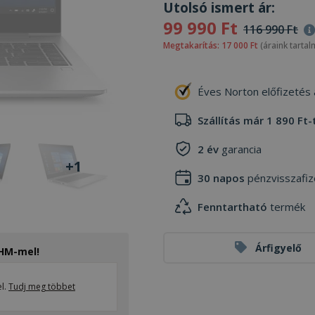
Utolsó ismert ár:
99 990 Ft
116 990 Ft
Megtakarítás: 17 000 Ft
(áraink tartal
Éves Norton előfizetés
Szállítás már 1 890 Ft-
2 év
garancia
+1
30 napos
pénzvisszafiz
Fenntartható
termék
Árfigyelő
THM-mel!
el.
Tudj meg többet