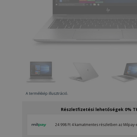
A termékkép illusztráció.
Részletfizetési lehetőségek 0% 
24 998 Ft 4 kamatmentes részletben az Milpay-