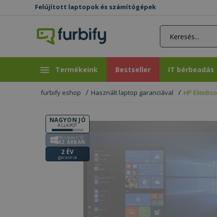
Felújított laptopok és számítógépek
rás gomb
Bestseller
IT bérbeadás
Termékeink
Bestseller
IT bérbeadás
furbify eshop
Használt laptop garanciával
HP EliteBo
NAGYON JÓ
ÁLLAPOT
Windows 10
AZ ÁRBAN
2 ÉV
garancia