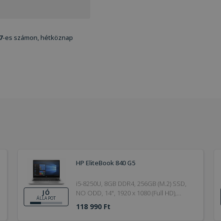
7
-es számon, hétköznap
HP EliteBook 840 G5
i5-8250U, 8GB DDR4, 256GB (M.2) SSD,
NO ODD, 14", 1920 x 1080 (Full HD),
JÓ
ÁLLAPOT
Webcam, UHD 620, Windows 11 Pro,
118 990 Ft
HDMI, Bronze, 20V / 2.25A, 45W, 19.5V /
2.31A, 4,5 x 3mm, DDR4, 8GB, Jó