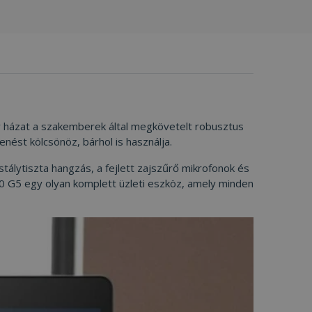
y házat a szakemberek által megkövetelt robusztus
enést kölcsönöz, bárhol is használja.
álytiszta hangzás, a fejlett zajszűrő mikrofonok és
40 G5 egy olyan komplett üzleti eszköz, amely minden