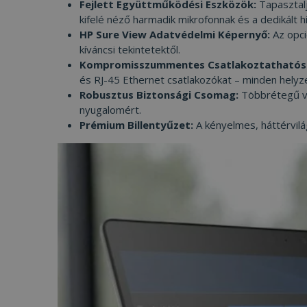
Fejlett Együttműködési Eszközök:
Tapasztalj
kifelé néző harmadik mikrofonnak és a dedikált
HP Sure View Adatvédelmi Képernyő:
Az opci
VISITOR_PRIVACY
kíváncsi tekintetektől.
Kompromisszummentes Csatlakoztathatós
és RJ-45 Ethernet csatlakozókat – minden helyzet
Robusztus Biztonsági Csomag:
Többrétegű véd
Googl
nyugalomért.
_tt_enable_cookie
Prémium Billentyűzet:
A kényelmes, háttérvilág
Név
Név
ttcsid_CJ1S5PJC77
Név
__Secure-YNID
Clarity
YSC
prism_612475886
__Secure-ROLLOU
MUID
_ga
ttcsid
frb2023