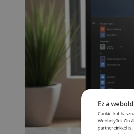
Ez a webold
Cookie-kat haszn
Webhelyünk Ön ál
partnereinkkel is