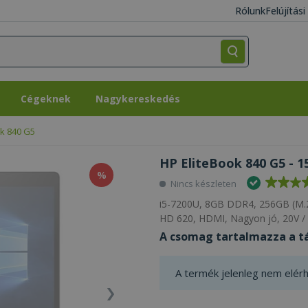
Rólunk
Felújítás
Cégeknek
Nagykereskedés
Cégeknek
Nagykereskedés
ok 840 G5
HP EliteBook 840 G5 - 1
%
Nincs készleten
i5-7200U, 8GB DDR4, 256GB (M.2
HD 620, HDMI, Nagyon jó, 20V / 
A csomag tartalmazza a tá
A termék jelenleg nem elérh