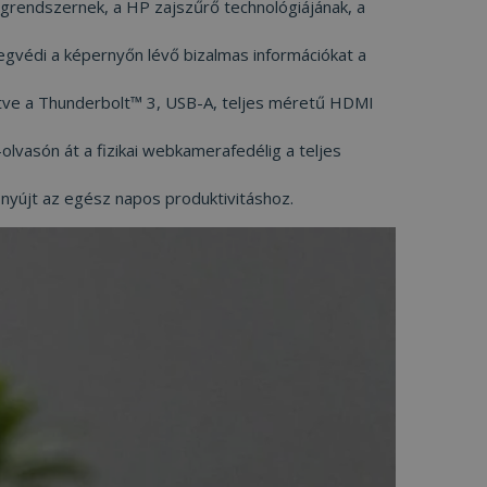
ngrendszernek, a HP zajszűrő technológiájának, a
ainak
-Script.com cookie
gvédi a képernyőn lévő bizalmas információkat a
sének és magánéleti
llal való
leegyezését a
értve a Thunderbolt™ 3, USB-A, teljes méretű HDMI
ítások
áikat a jövőbeni
lvasón át a fizikai webkamerafedélig a teljes
ékezzen a
található cookie-k
t nyújt az egész napos produktivitáshoz.
Leírás
t
t
lgáltat arról, hogy a
den olyan
ideók
tt meglátogatta az
t
oftom egyedi
tics-hez - amely
 Microsoft
t
ált elemzési
zinkronizál számos
egkülönböztetésére
sználók nyomon
sével kliens
erepel, és a