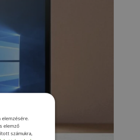
m elemzésére.
és elemző
sított számukra,