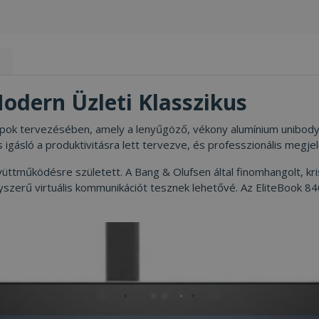
s
odern Üzleti Klasszikus
opok tervezésében, amely a lenyűgöző, vékony alumínium unibod
 igásló a produktivitásra lett tervezve, és professzionális megjel
tműködésre született. A Bang & Olufsen által finomhangolt, krist
yszerű virtuális kommunikációt tesznek lehetővé. Az EliteBook 8