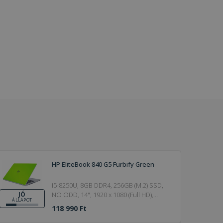
HP EliteBook 840 G5 Furbify Green
i5-8250U, 8GB DDR4, 256GB (M.2) SSD,
NO ODD, 14", 1920 x 1080 (Full HD),
JÓ
ÁLLAPOT
Webcam, UHD 620, Windows 11 Pro,
118 990 Ft
HDMI, Bronze, 20V / 2.25A, 45W, 19.5V /
2.31A, 4,5 x 3mm, Furbify Green, 2018, Jó