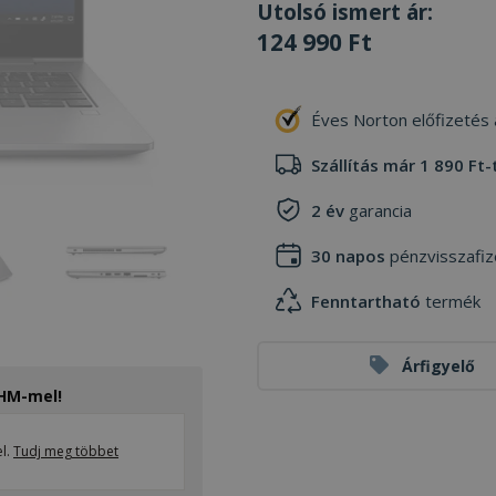
Utolsó ismert ár:
124 990 Ft
Éves Norton előfizetés
Szállítás már 1 890 Ft-
2 év
garancia
30 napos
pénzvisszafiz
Fenntartható
termék
Árfigyelő
THM-mel!
el.
Tudj meg többet