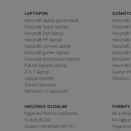
LAPTOPOK
SZÁMÍT
VISITOR_PRIVACY
Használt laptop garanciával
Használt 
Használt Apple laptop
Használt 
Használt Dell laptop
Használt
Használt HP laptop
Használt
Használt Lenovo laptop
Használt 
Googl
_tt_enable_cookie
Használt gamer laptop
Használt
Használt workstation laptop
Komplett 
Full HD kijelzős laptop
Használt 
2 in 1 laptop
Gamer P
Név
Laptop bundle
Windows
Név
ttcsid_CJ1S5PJC77
Színes laptopok
Név
__Secure-YNID
Windows 11 laptopok
Clarity
YSC
prism_612475886
HASZNOS OLDALAK
FURBIFY
__Secure-ROLLOU
MUID
_ga
Ingyenes Norton előfizetés
Mi a felúj
ttcsid
Furbify BLOG
Mi vagyun
frb2023
Gyakori kérdések (GY.I.K.)
Árgaranci