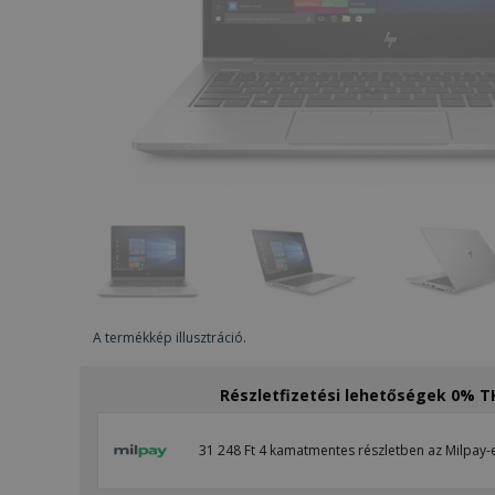
A termékkép illusztráció.
Részletfizetési lehetőségek 0% 
31 248 Ft 4 kamatmentes részletben az Milpay-