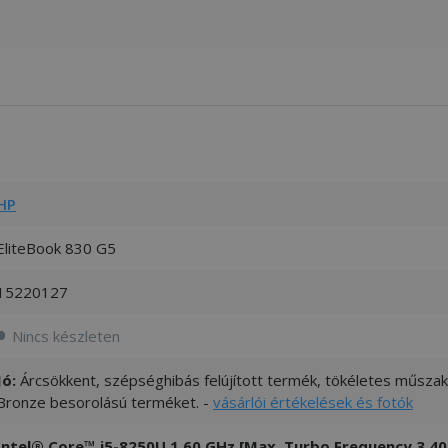
HP
EliteBook 830 G5
15220127
Nincs készleten
Jó:
Árcsökkent, szépséghibás felújított termék, tökéletes műszaki
Bronze besorolású terméket. -
vásárlói értékelések és fotók
Intel® Core™ i5-8250U 1.60 GHz [Max. Turbo Frequency 3.40