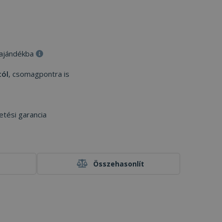
 ajándékba
tól
, csomagpontra is
etési garancia
Összehasonlít