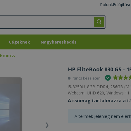
Rólunk
Felújítás
Cégeknek
Nagykereskedés
Cégeknek
Nagykereskedés
ok 830 G5
HP EliteBook 830 G5 - 1
Nincs készleten
i5-8250U, 8GB DDR4, 256GB (M.2
Webcam, UHD 620, Windows 11 
A csomag tartalmazza a tá
A termék jelenleg nem elérh