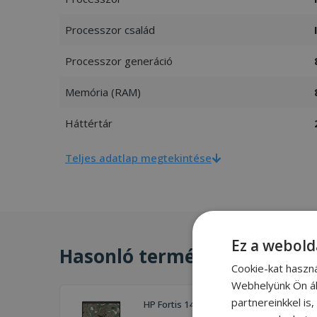
Processzor család
Processzor generáció
Memória (RAM)
Háttértár
Teljes adatlap megtekintése
Ez a webold
Hasonló termékek
Cookie-kat haszn
Webhelyünk Ön ál
partnereinkkel is
HP Fortis 14 G7 Chromebook (8GB)