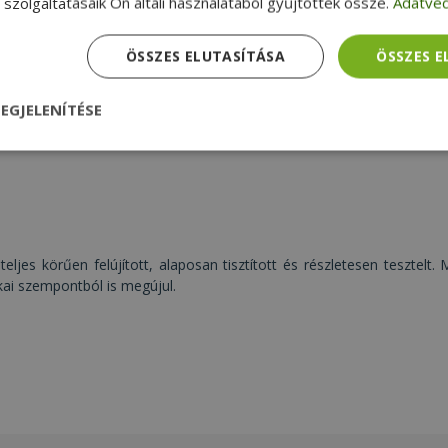
szolgáltatásaik Ön általi használatából gyűjtöttek össze.
Adatvéd
Intel® i5-6200U, 8GB DDR4 RAM, 256GB
(M.2) SSD, 14" (35,5 cm), 1920 x 1080 (Full
NAGYON JÓ
ÖSSZES ELUTASÍTÁSA
ÖSSZES 
ÁLLAPOT
HD), HD 520, Windows OS
77 990 Ft
EGJELENÍTÉSE
nül
Teljesítmény
Célzás
Funkcionalitás
teljes körűen felújított, alaposan tisztított és részletesen tesztelt
kai szempontból is megújul.
dhetetlenül szükséges
Teljesítmény
Célzás
Funkcionalitás
Beso
 szükséges sütik lehetővé teszik a webhely alapvető funkcióit, például a felhasznál
eboldal nem használható megfelelően az elengedhetetlenül szükséges sütik nélkül.
Szolgáltató /
Lejárat
Leírás
Domain
nt
4 hét 2
Ezt a cookie-t a Cookie-Script.com szolgál
CookieScript