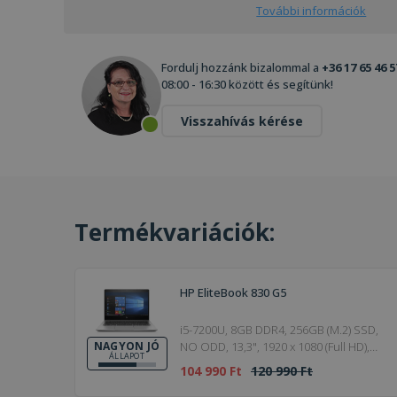
További információk
Fordulj hozzánk bizalommal a
+36 17 65 46 5
08:00 - 16:30 között és segítünk!
Visszahívás kérése
Termékvariációk:
HP EliteBook 830 G5
i5-7200U, 8GB DDR4, 256GB (M.2) SSD,
NO ODD, 13,3", 1920 x 1080 (Full HD),
NAGYON JÓ
ÁLLAPOT
Webcam, HD 620, Win 10 Pro, HDMI,
104 990 Ft
120 990 Ft
Silver, 2018, Nagyon jó