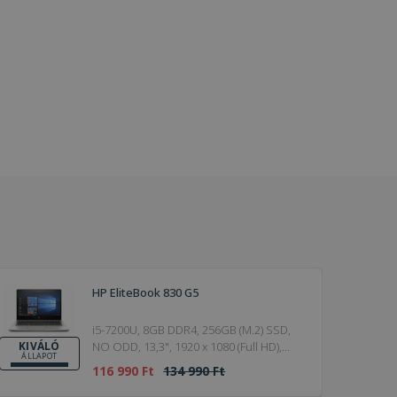
HP EliteBook 830 G5
i5-7200U, 8GB DDR4, 256GB (M.2) SSD,
NO ODD, 13,3", 1920 x 1080 (Full HD),
KIVÁLÓ
ÁLLAPOT
Webcam, HD 620, Win 10 Pro, HDMI,
116 990 Ft
134 990 Ft
Gold, 2018, Kiváló