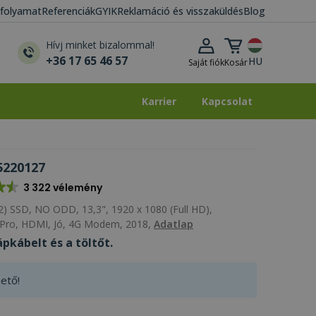
i folyamat
Referenciák
GYIK
Reklamáció és visszaküldés
Blog
Kosár lenyitása
Hívj minket bizalommal!
+36 17 65 46 57
HU
Saját fiók
Kosár
Karrier
Kapcsolat
Karrier
Kapcsolat
5220127
3 322 vélemény
) SSD, NO ODD, 13,3", 1920 x 1080 (Full HD),
Pro, HDMI, Jó, 4G Modem, 2018,
Adatlap
pkábelt és a töltőt.
ető!