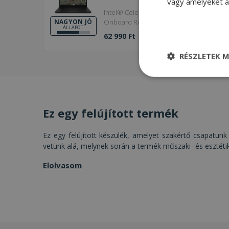
vagy amelyeket a 
Intel® Celeron N5100, 8GB LPDDR4
Onboard RAM, 64GB (eMMC) SSD, 14"
NAGYON JÓ
ÁLLAPOT
(35,5 cm), 1366 x 768, Intel UHD, Chrome
62 990 Ft
OS
RÉSZLETEK M
Elengedhetetle
szükséges
Ez egy felújított termék
Ez egy felújított készülék, amelyet szakértő csapatunk 
vetünk alá, melynek során a termék műszaki- és esztéti
Elenge
Elolvasom
Az elengedhetetlenül
a fiókkezelést. A w
Név
CookieScriptConse