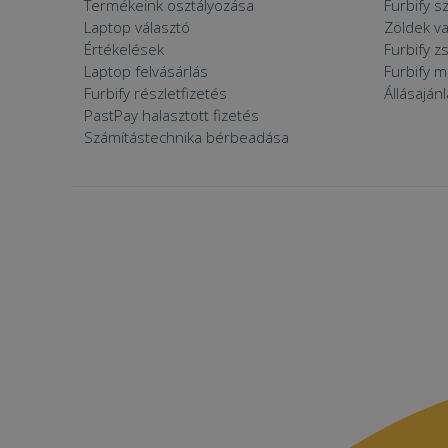
Termékeink osztályozása
Furbify s
prism_612475886
MR
Laptop választó
Zöldek v
_ttp
Értékelések
Furbify 
IDE
Laptop felvásárlás
Furbify 
Furbify részletfizetés
Állásaján
PastPay halasztott fizetés
_clck
Számítástechnika bérbeadása
MUID
_clsk
_fbp
__kla_id
SM
_ga_S9FNSGBKXN
_ttp
MR
VISITOR_INFO1_LIV