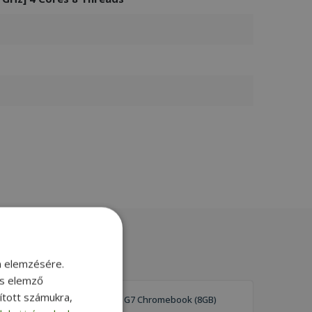
m elemzésére.
és elemző
sított számukra,
HP Fortis 14 G7 Chromebook (8GB)