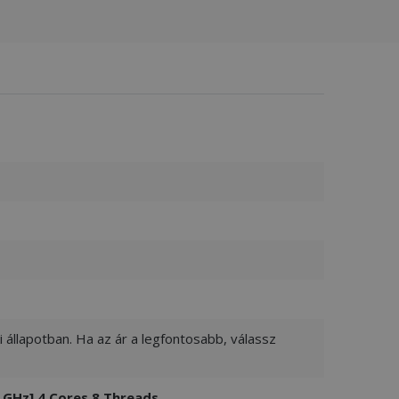
 állapotban. Ha az ár a legfontosabb, válassz
 GHz] 4 Cores 8 Threads