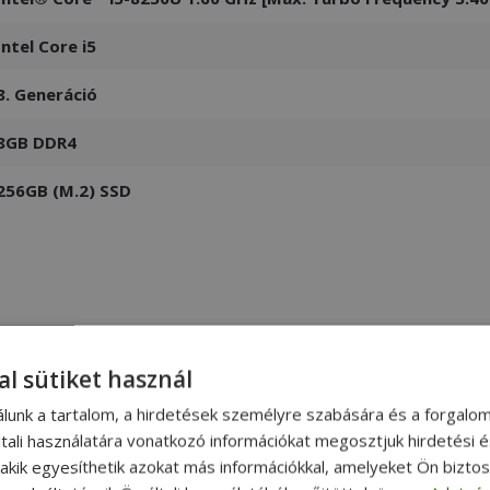
Intel Core i5
8. Generáció
8GB DDR4
256GB (M.2) SSD
al sütiket használ
álunk a tartalom, a hirdetések személyre szabására és a forgalo
tali használatára vonatkozó információkat megosztjuk hirdetési 
, akik egyesíthetik azokat más információkkal, amelyeket Ön bizto
HP EliteBook 840 G3