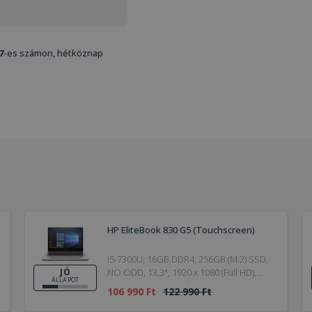
7
-es számon, hétköznap
HP EliteBook 830 G5 (Touchscreen)
i5-7300U, 16GB DDR4, 256GB (M.2) SSD,
NO ODD, 13,3", 1920 x 1080 (Full HD),
JÓ
ÁLLAPOT
Webcam, HD 620, Win 10 Pro, HDMI,
106 990 Ft
122 990 Ft
Bronze, Touchscreen, 2018, Jó