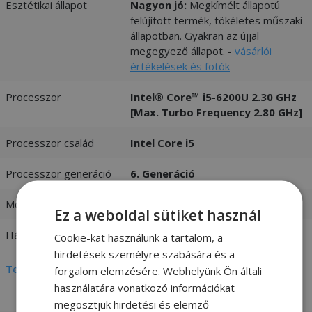
Esztétikai állapot
Nagyon jó:
Megkímélt állapotú
felújított termék, tökéletes műszaki
állapotban. Gyakran az újjal
megegyező állapot. -
vásárlói
értékelések és fotók
Processzor
Intel® Core™ i5-6200U 2.30 GHz
[Max. Turbo Frequency 2.80 GHz]
Processzor család
Intel Core i5
Processzor generáció
6. Generáció
Memória (RAM)
8GB DDR4
Ez a weboldal sütiket használ
Háttértár
240GB SSD
Cookie-kat használunk a tartalom, a
hirdetések személyre szabására és a
Teljes adatlap megtekintése
forgalom elemzésére. Webhelyünk Ön általi
használatára vonatkozó információkat
megosztjuk hirdetési és elemző