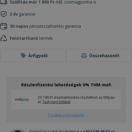
Szállítás már 1 890 Ft-tól
, csomagpontra is
2 év
garancia
30 napos
pénzvisszafizetési garancia
Fenntartható
termék
Árfigyelő
Összehasonlít
Részletfizetési lehetőségek 0% THM-mel!
23 748 Ft 4 kamatmentes részletben az Milpay-
el.
Tudj meg többet
További információk
Fordulj hozzánk bizalommal a
+36 17 65 46 57
-es