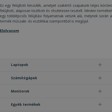
Ez egy felújított készülék, amelyet szakértő csapatunk teljes körűen
felújított, alaposan tisztított és részletesen tesztelt. Minden terméket
egy többlépcsős felújítási folyamatnak vetünk alá, melynek során a
termék műszaki- és esztétikai szempontból is megújul.
Elolvasom
Elengedhetetlenül szükséges
Teljesítmény
Célzás
Funkcionalitás
Besorolatlan
Az elengedhetetlenül szükséges sütik lehetővé
teszik a webhely alapvető funkcióit, például a
felhasználói bejelentkezést és a fiókkezelést. A
weboldal nem használható megfelelően az
Laptopok
elengedhetetlenül szükséges sütik nélkül.
Szolgáltató /
Név
Lejárat
Leí
Domain
Számítógépek
CookieScriptConsent
4 hét 2
Ezt 
CookieScript
nap
Coo
www.furbify.hu
Monitorok
Scr
szol
hasz
láto
Egyéb termékek
bel
beál