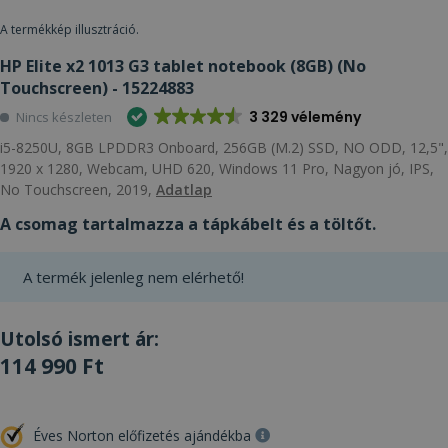
A termékkép illusztráció.
HP Elite x2 1013 G3 tablet notebook (8GB) (No
Touchscreen) - 15224883
3 329 vélemény
Nincs készleten
i5-8250U, 8GB LPDDR3 Onboard, 256GB (M.2) SSD, NO ODD, 12,5",
1920 x 1280, Webcam, UHD 620, Windows 11 Pro, Nagyon jó, IPS,
No Touchscreen, 2019,
Adatlap
A csomag tartalmazza a tápkábelt és a töltőt.
A termék jelenleg nem elérhető!
Utolsó ismert ár:
114 990 Ft
Éves Norton előfizetés ajándékba