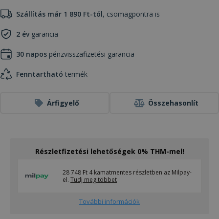
Szállítás már 1 890 Ft-tól
, csomagpontra is
2 év
garancia
30 napos
pénzvisszafizetési garancia
Fenntartható
termék
Árfigyelő
Összehasonlít
Részletfizetési lehetőségek 0% THM-mel!
28 748 Ft 4 kamatmentes részletben az Milpay-
el.
Tudj meg többet
További információk