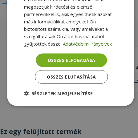
Teljes adatlap megtekintése
megosztjuk hirdetési és elemző
partnereinkkel is, akik egyesíthetik azokat
más információkkal, amelyeket Ön
biztosított számukra, vagy amelyeket a
Hasonló termékek
szolgáltatásaik Ön általi használatából
gyűjtöttek össze.
Adatvédelmi irányelvek
HP Fortis 14 G7 Chromebook (8GB)
ÖSSZES ELFOGADÁSA
Intel® Celeron N5100, 8GB LPDDR4
Onboard RAM, 64GB (eMMC) SSD, 14"
NAGYON JÓ
ÖSSZES ELUTASÍTÁSA
ÁLLAPOT
(35,5 cm), 1366 x 768, Intel UHD,
62 990 Ft
Chrome OS
RÉSZLETEK MEGJELENÍTÉSE
Elengedhetetlenül
Teljesítmény
szükséges
Ez egy felújított termék
Célzás
Funkcionalitás
Besorolatlan