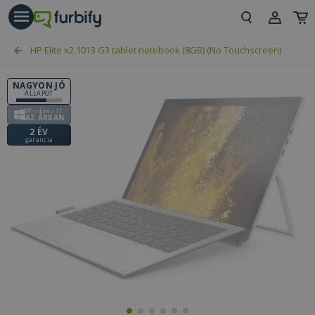
árás gomb
Beje
HP Elite x2 1013 G3 tablet notebook (8GB) (No Touchscreen)
Regi
NAGYON JÓ
ÁLLAPOT
Windows 11
AZ ÁRBAN
2 ÉV
garancia