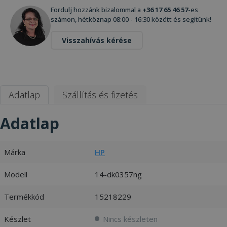
Fordulj hozzánk bizalommal a
+36 17 65 46 57
-es
számon, hétköznap 08:00 - 16:30 között és segítünk!
Visszahívás kérése
Adatlap
Szállítás és fizetés
Adatlap
Márka
HP
Modell
14-dk0357ng
Termékkód
15218229
Készlet
Nincs készleten