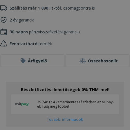
Szállítás már 1 890 Ft-tól
, csomagpontra is
2 év
garancia
30 napos
pénzvisszafizetési garancia
Fenntartható
termék
Árfigyelő
Összehasonlít
Részletfizetési lehetőségek 0% THM-mel!
29 748 Ft 4 kamatmentes részletben az Milpay-
el.
Tudj meg többet
További információk