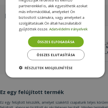
partnereinkkel is, akik egyesíthetik azokat
más információkkal, amelyeket Ön
Hasonló termékek
biztosított számukra, vagy amelyeket a
szolgáltatásaik Ön általi használatából
gyűjtöttek össze.
Adatvédelmi irányelvek
HP Fortis 14 G7 Chromebook (8GB)
ÖSSZES ELFOGADÁSA
Intel® Celeron N5100, 8GB LPDDR4
Onboard RAM, 64GB (eMMC) SSD, 14"
NAGYON JÓ
N
ÁLLAPOT
(35,5 cm), 1366 x 768, Intel UHD,
62 990 Ft
ÖSSZES ELUTASÍTÁSA
Chrome OS
RÉSZLETEK MEGJELENÍTÉSE
Elengedhetetlenül
Teljesítmény
szükséges
Ez egy felújított termék
Célzás
Funkcionalitás
Besorolatlan
Ez egy felújított készülék, amelyet szakértő csapatunk teljes körűen
felújított, alaposan tisztított és részletesen tesztelt. Minden terméket