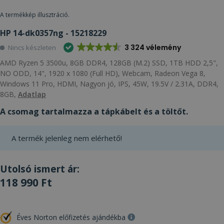
A termékkép illusztráció.
HP 14-dk0357ng - 15218229
3 324 vélemény
Nincs készleten
AMD Ryzen 5 3500u, 8GB DDR4, 128GB (M.2) SSD, 1TB HDD 2,5",
NO ODD, 14", 1920 x 1080 (Full HD), Webcam, Radeon Vega 8,
Windows 11 Pro, HDMI, Nagyon jó, IPS, 45W, 19.5V / 2.31A, DDR4,
8GB,
Adatlap
A csomag tartalmazza a tápkábelt és a töltőt.
A termék jelenleg nem elérhető!
Utolsó ismert ár:
118 990 Ft
Éves Norton előfizetés ajándékba