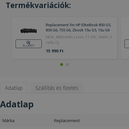
Termékvariációk:
Replacement for HP EliteBook 850 G5,
850 G6, 755 G6, Zbook 15u G5, 15u G6
(PN: TT03XL)
NEW, 4800 mAh, Li-Ion, 11.55V, 56Wh, 3
cells, Új
ÚJ
ÁLLAPOT
15 990 Ft
Adatlap
Szállítás és fizetés
Adatlap
Márka
Replacement