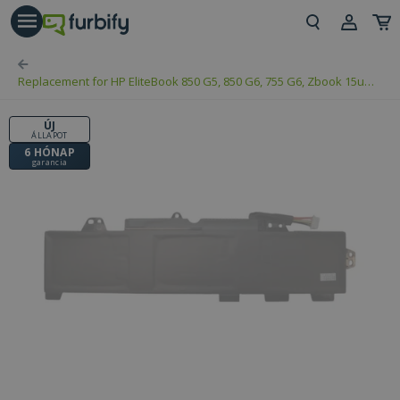
árás gomb
Beje
Replacement for HP EliteBook 850 G5, 850 G6, 755 G6, Zbook 15u
Regi
G5, 15u G6 (PN: TT03XL)
ÚJ
ÁLLAPOT
6 HÓNAP
garancia