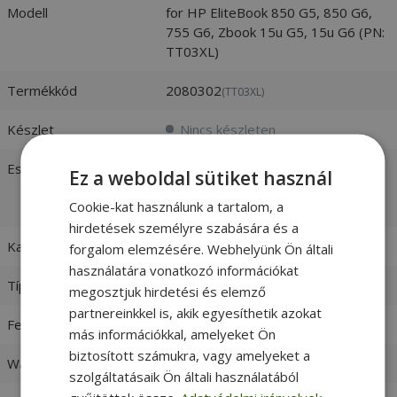
Modell
for HP EliteBook 850 G5, 850 G6,
755 G6, Zbook 15u G5, 15u G6 (PN:
TT03XL)
Termékkód
2080302
(TT03XL)
Készlet
Nincs készleten
Esztétikai állapot
Új:
Teljesen új, bontatlan
Ez a weboldal sütiket használ
csomagolású termék -
vásárlói
Cookie-kat használunk a tartalom, a
értékelések és fotók
hirdetések személyre szabására és a
Kapacitás
4850 mAh
forgalom elemzésére. Webhelyünk Ön általi
használatára vonatkozó információkat
Típus
Li-Ion
megosztjuk hirdetési és elemző
partnereinkkel is, akik egyesíthetik azokat
Feszültség
11.55V
más információkkal, amelyeket Ön
biztosított számukra, vagy amelyeket a
Watt-hour
56Wh
szolgáltatásaik Ön általi használatából