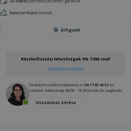
30 napos
pénzvisszafizetési garancia
Fenntartható
termék
Árfigyelő
Részletfizetési lehetőségek 0% THM-mel!
További információk
Fordulj hozzánk bizalommal a
+36 17 65 46 57
-es
számon, hétköznap 08:00 - 16:30 között és segítünk!
Visszahívás kérése