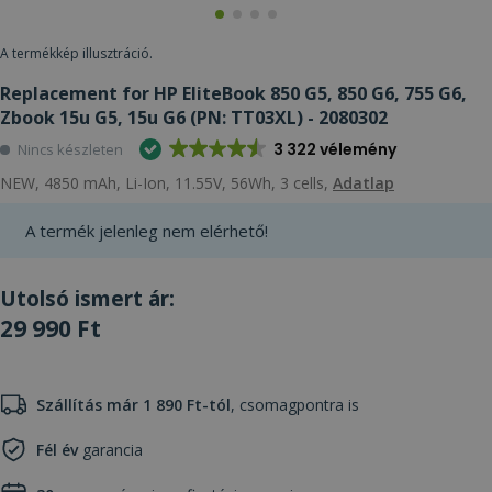
A termékkép illusztráció.
Replacement for HP EliteBook 850 G5, 850 G6, 755 G6,
Zbook 15u G5, 15u G6 (PN: TT03XL) - 2080302
3 322 vélemény
Nincs készleten
NEW, 4850 mAh, Li-Ion, 11.55V, 56Wh, 3 cells,
Adatlap
A termék jelenleg nem elérhető!
Utolsó ismert ár:
29 990 Ft
Szállítás már 1 890 Ft-tól
, csomagpontra is
Fél év
garancia