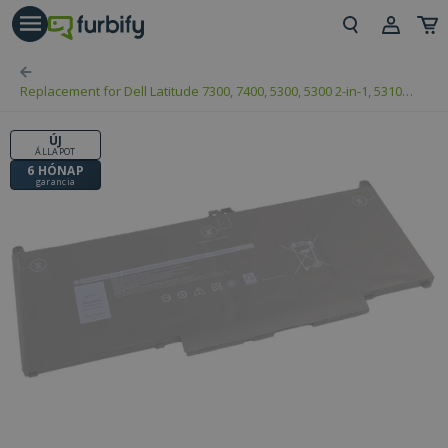
árás gomb
Beje
Replacement for Dell Latitude 7300, 7400, 5300, 5300 2-in-1, 5310
Regi
(PN: MXV9V)
ÚJ
ÁLLAPOT
6 HÓNAP
garancia