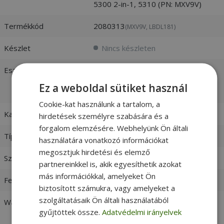
5300 2-in-1, 5310 (PN: MXV9V)
Termékkód
2080313
(MXV9V, LBDL181)
Készlet
Nincs készleten
Esztétikai állapot
Új:
Teljesen új, bontatlan
csomagolású termék -
vásárlói
Ez a weboldal sütiket használ
értékelések és fotók
Cookie-kat használunk a tartalom, a
Kapacitás
5400 mAh
hirdetések személyre szabására és a
forgalom elemzésére. Webhelyünk Ön általi
Típus
Li-Ion
használatára vonatkozó információkat
megosztjuk hirdetési és elemző
Szín
Fekete
partnereinkkel is, akik egyesíthetik azokat
más információkkal, amelyeket Ön
Feszültség
7.6V
biztosított számukra, vagy amelyeket a
szolgáltatásaik Ön általi használatából
Watt-hour
60Wh
gyűjtöttek össze.
Adatvédelmi irányelvek