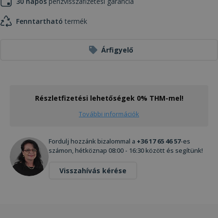
30 napos
pénzvisszafizetési garancia
Fenntartható
termék
Árfigyelő
Részletfizetési lehetőségek 0% THM-mel!
További információk
Fordulj hozzánk bizalommal a
+36 17 65 46 57
-es
számon, hétköznap 08:00 - 16:30 között és segítünk!
Visszahívás kérése