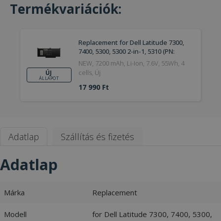
Termékvariációk:
Replacement for Dell Latitude 7300,
7400, 5300, 5300 2-in-1, 5310 (PN:
MXV9V)
NEW, 7200 mAh, Li-Ion, 7.6V, 55Wh, 4
cells, Új
ÚJ
ÁLLAPOT
17 990 Ft
Adatlap
Szállítás és fizetés
Adatlap
Márka
Replacement
Modell
for Dell Latitude 7300, 7400, 5300,