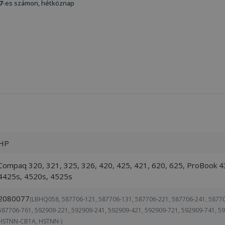
7
-es számon, hétköznap
HP
Compaq 320, 321, 325, 326, 420, 425, 421, 620, 625, ProBook 4
4425s, 4520s, 4525s
2080077
(LBHQ058, 587706-121, 587706-131, 587706-221, 587706-241, 58770
587706-761, 592909-221, 592909-241, 592909-421, 592909-721, 592909-741,
HSTNN-CB1A, HSTNN-)