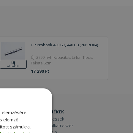
HP Probook 430 G3, 440 G3 (PN: RO04)
Új, 2790mAh Kapacitás, Li-Ion Típus,
Fekete Szín
ÚJ
ÁLLAPOT
17 290 Ft
EGYÉB TERMÉKEK
m elemzésére.
Laptop alkatrészek
és elemző
Számítógép alkatrészek
sított számukra,
Laptop dokkoló