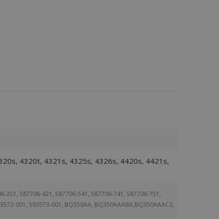
320s, 4320t, 4321s, 4325s, 4326s, 4420s, 4421s,
6-251, 587706-421, 587706-541, 587706-741, 587706-751,
 593572-001, 593573-001, BQ350AA, BQ350AAABA,BQ350AAAC3,