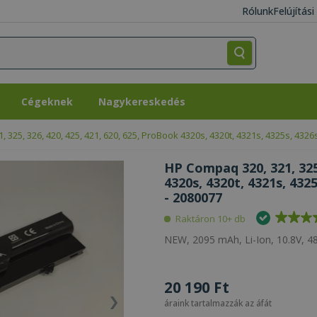
Rólunk
Felújítás
Cégeknek
Nagykereskedés
Cégeknek
Nagykereskedés
 325, 326, 420, 425, 421, 620, 625, ProBook 4320s, 4320t, 4321s, 4325s, 4326
HP Compaq 320, 321, 325,
4320s, 4320t, 4321s, 4325
- 2080077
Raktáron 10+ db
NEW, 2095 mAh, Li-Ion, 10.8V, 48
20 190 Ft
áraink tartalmazzák az áfát