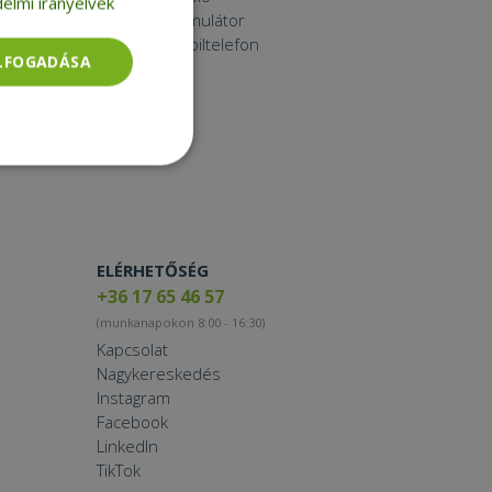
elmi irányelvek
Laptop akkumulátor
Használt mobiltelefon
ELFOGADÁSA
Tablet
Printer
Toner
Smartwatch
Besorolatlan
ELÉRHETŐSÉG
+36 17 65 46 57
(munkanapokon 8:00 - 16:30)
rolatlan
Kapcsolat
Nagykereskedés
ói bejelentkezést és
Instagram
Facebook
LinkedIn
TikTok
tatás használja a