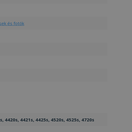
sek és fotók
s, 4420s, 4421s, 4425s, 4520s, 4525s, 4720s