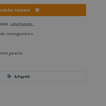
osárba teszem
2026.
Lehetőségek...
tól
, csomagpontra is
etési garancia
Árfigyelő