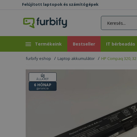
Felújított laptopok és számítógépek
rás gomb
Bestseller
IT bérbeadás
Termékeink
Bestseller
IT bérbeadás
furbify eshop
Laptop akkumulátor
HP Compaq 320, 321,
ÚJ
ÁLLAPOT
6 HÓNAP
garancia