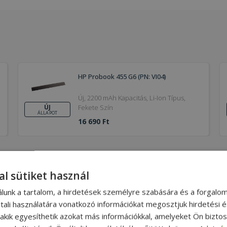
HP Probook 455 G6 (PN: VI04)
Új, 2200 mAh Kapacitás, Li-Ion Típus,
Fekete Szín
ÚJ
ÁLLAPOT
16 690 Ft
al sütiket használ
ÓGÉPEK
MONITOROK
álunk a tartalom, a hirdetések személyre szabására és a forgalo
asztali PC garanciával
Használt monitor
tali használatára vonatkozó információkat megosztjuk hirdetési 
Dell számítógép
Használt Samsung monitor
, akik egyesíthetik azokat más információkkal, amelyeket Ön bizto
 HP számítógép
Használt HP monitor