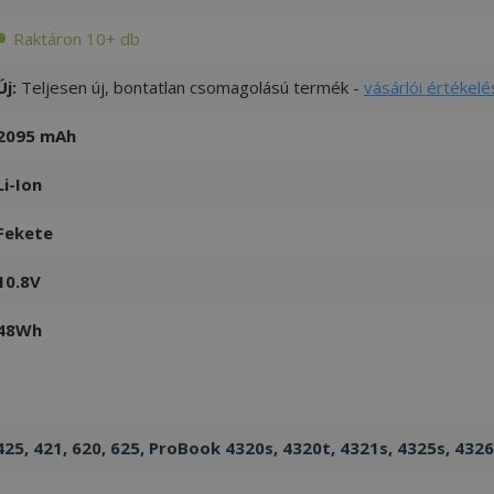
Raktáron 10+ db
Új:
Teljesen új, bontatlan csomagolású termék -
vásárlói értékelé
2095 mAh
Li-Ion
Fekete
10.8V
48Wh
425, 421, 620, 625, ProBook 4320s, 4320t, 4321s, 4325s, 4326