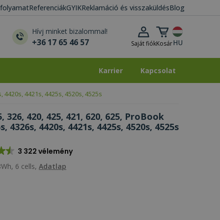
i folyamat
Referenciák
GYIK
Reklamáció és visszaküldés
Blog
Kosár lenyitása
Hívj minket bizalommal!
+36 17 65 46 57
HU
Saját fiók
Kosár
Karrier
Kapcsolat
Karrier
Kapcsolat
s, 4420s, 4421s, 4425s, 4520s, 4525s
 326, 420, 425, 421, 620, 625, ProBook
s, 4326s, 4420s, 4421s, 4425s, 4520s, 4525s
3 322 vélemény
Wh, 6 cells,
Adatlap