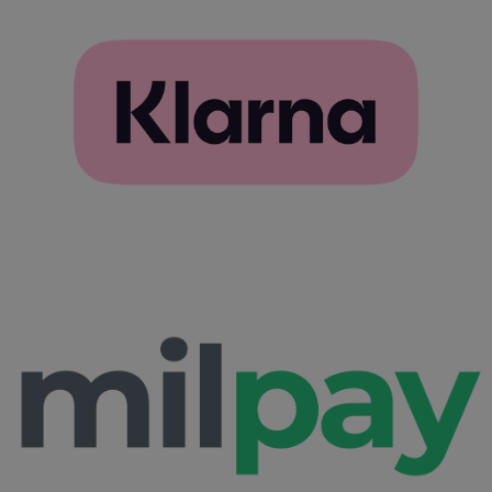
szükséges
Célzás
Funkcionalitás
Besorolatlan
Elengedhetetlenül szükséges
Teljesítmény
Célzás
Funkcionalitás
Besorolatlan
Az elengedhetetlenül szükséges sütik lehetővé
teszik a webhely alapvető funkcióit, például a
felhasználói bejelentkezést és a fiókkezelést. A
weboldal nem használható megfelelően az
elengedhetetlenül szükséges sütik nélkül.
Szolgáltató /
Név
Lejárat
Leí
Domain
CookieScriptConsent
4 hét 2
Ezt 
CookieScript
nap
Coo
www.furbify.hu