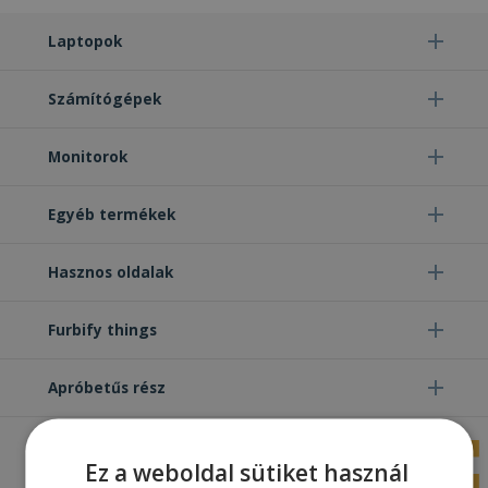
Laptopok
Számítógépek
Monitorok
Egyéb termékek
Hasznos oldalak
Furbify things
Apróbetűs rész
Ez a weboldal sütiket használ