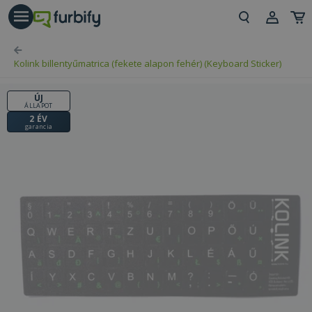
árás gomb
Beje
Kolink billentyűmatrica (fekete alapon fehér) (Keyboard Sticker)
Regi
ÚJ
ÁLLAPOT
2 ÉV
garancia