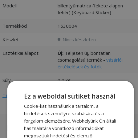
Modell
billentyűmatrica (fekete alapon
fehér) (Keyboard Sticker)
Termékkód
1530004
Készlet
Nincs készleten
Esztétikai állapot
Új:
Teljesen új, bontatlan
csomagolású termék -
vásárlói
értékelések és fotók
Súly
0,0 kg
Ez a weboldal sütiket használ
Teljes adatlap megtekintése
Cookie-kat használunk a tartalom, a
hirdetések személyre szabására és a
forgalom elemzésére. Webhelyünk Ön általi
Hasonló termékek
használatára vonatkozó információkat
megosztjuk hirdetési és elemző