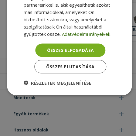
partnereinkkel is, akik egyesíthetik azokat
Furbify Italian layout - Black (Keyboard
más információkkal, amelyeket Ön
Sticker)
biztosított számukra, vagy amelyeket a
1 190 Ft
szolgáltatásaik Ön általi használatából
GRADES.EMPTY
GR
gyűjtöttek össze.
Adatvédelmi irányelvek
ÁLLAPOT
ÖSSZES ELFOGADÁSA
Laptopok
ÖSSZES ELUTASÍTÁSA
Számítógépek
RÉSZLETEK MEGJELENÍTÉSE
Elengedhetetlenül
Teljesítmény
Monitorok
szükséges
Egyéb termékek
Célzás
Funkcionalitás
Besorolatlan
Hasznos oldalak