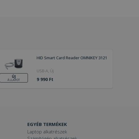
HID Smart Card Reader OMNIKEY 3121
USB-A, Új
ÚJ
9 990 Ft
ÁLLAPOT
EGYÉB TERMÉKEK
Laptop alkatrészek
Számítógép alkatrészek