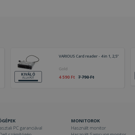
VARIOUS Card reader - 4 in 1, 2,5"
Gold
KIVÁLÓ
4 590 Ft
7 790 Ft
ÁLLAPOT
ÓGÉPEK
MONITOROK
asztali PC garanciával
Használt monitor
Dell számítógép
Használt Samsung monitor