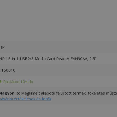
HP
HP 15-in-1 USB2/3 Media Card Reader F4N90AA, 2,5"
1150010
Raktáron 10+ db
Nagyon jó:
Megkímélt állapotú felújított termék, tökéletes műsza
vásárlói értékelések és fotók