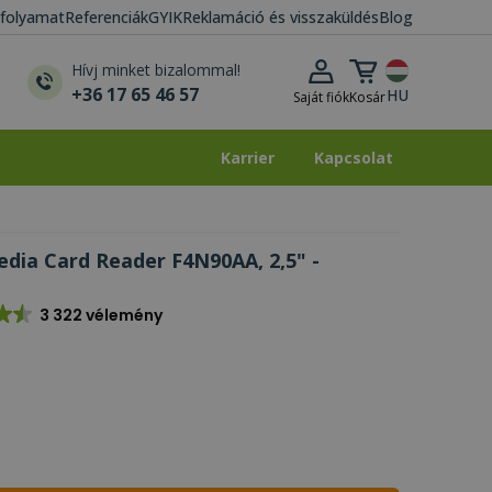
i folyamat
Referenciák
GYIK
Reklamáció és visszaküldés
Blog
Kosár lenyitása
Hívj minket bizalommal!
+36 17 65 46 57
HU
Saját fiók
Kosár
Karrier
Kapcsolat
Karrier
Kapcsolat
dia Card Reader F4N90AA, 2,5" -
3 322 vélemény