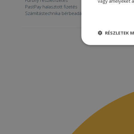
Furbify részletfizetés
Állásaján
vagy amelyeket a 
PastPay halasztott fizetés
Számítástechnika bérbeadása
RÉSZLETEK M
Elengedhetetle
szükséges
Elenge
Az elengedhetetlenül
a fiókkezelést. A w
Név
CookieScriptConse