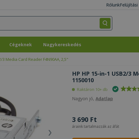
Rólunk
Felújítás
Cégeknek
Nagykereskedés
Cégeknek
Nagykereskedés
2/3 Media Card Reader F4N90AA, 2,5"
HP HP 15-in-1 USB2/3 Me
1150010
Raktáron 10+ db
Nagyon jó,
Adatlap
3 690 Ft
áraink tartalmazzák az áfát