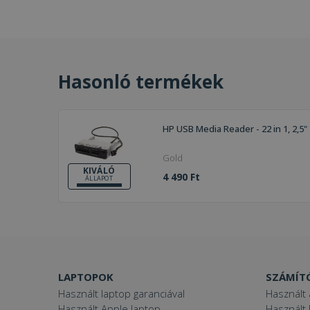
Hasonló termékek
HP USB Media Reader - 22 in 1, 2,5"
Gold
KIVÁLÓ
4 490 Ft
ÁLLAPOT
LAPTOPOK
SZÁMÍT
Használt laptop garanciával
Használt 
Használt Apple laptop
Használt 