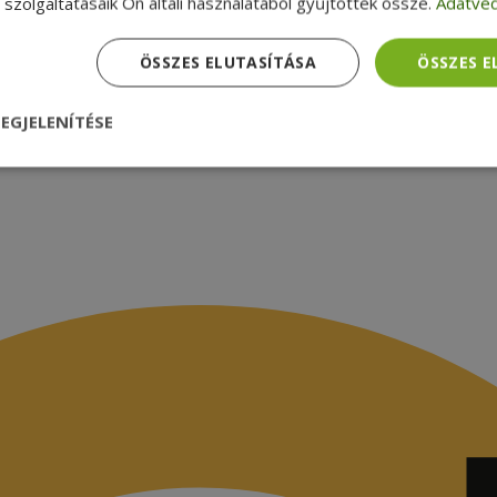
latok
szolgáltatásaik Ön általi használatából gyűjtöttek össze.
Adatvéd
ÖSSZES ELUTASÍTÁSA
ÖSSZES 
EGJELENÍTÉSE
nül
Teljesítmény
Célzás
Funkcionalitás
dhetetlenül szükséges
Teljesítmény
Célzás
Funkcionalitás
Beso
 szükséges sütik lehetővé teszik a webhely alapvető funkcióit, például a felhasznál
eboldal nem használható megfelelően az elengedhetetlenül szükséges sütik nélkül.
Szolgáltató /
Lejárat
Leírás
Domain
nt
4 hét 2
Ezt a cookie-t a Cookie-Script.com szolgál
CookieScript