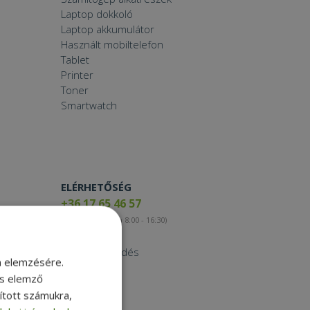
Laptop dokkoló
Laptop akkumulátor
Használt mobiltelefon
Tablet
Printer
Toner
Smartwatch
ELÉRHETŐSÉG
+36 17 65 46 57
(munkanapokon 8:00 - 16:30)
Kapcsolat
Nagykereskedés
m elemzésére.
Instagram
és elemző
Facebook
sított számukra,
LinkedIn