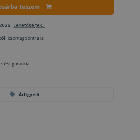
osárba teszem
2026.
Lehetőségek...
tól
, csomagpontra is
etési garancia
Árfigyelő