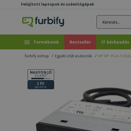
Felújított laptopok és számítógépek
rás gomb
Bestseller
IT bérbeadás
Termékeink
Bestseller
IT bérbeadás
furbify eshop
Egyéb USB eszközök
HP HP 15-in-1 USB
NAGYON JÓ
ÁLLAPOT
2 ÉV
garancia