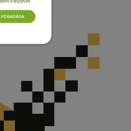
elmi irányelvek
TikTok
ELFOGADÁSA
Besorolatlan
rolatlan
ói bejelentkezést és
tatás használja a