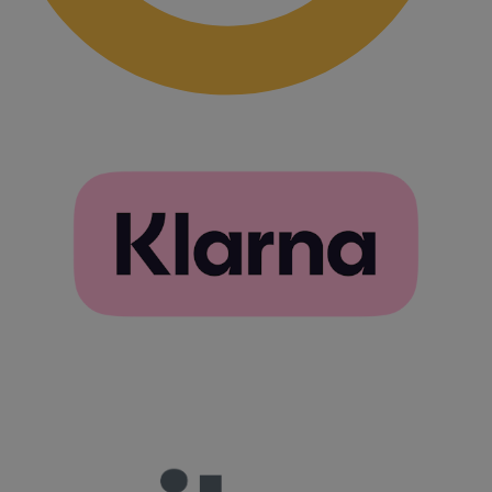
pre
web
talá
has
kap
Szolgáltató /
Név
Lejárat
Leí
Domain
Szolgáltató /
Név
Lejárat
Leírás
ttcsid_CJ1S5PJC77UB8I2GDCL0
.furbify.hu
2
Domain
Szolgáltató /
Név
Lejárat
Leírás
hónap
Domain
4 hét
Clarity
.clarity.ms
1 év
Ezt a cookie-t a 
állítja be, és
YSC
ülés
Ezt a süti
Google LLC
__Secure-YNID
.youtube.com
5
információkat
YouTube á
.youtube.com
hónap
szolgáltat arról,
be a beá
4 hét
végfelhasználó
videók
hogyan használj
megteki
prism_612475886
.furbify.hu
4 hét 2
weboldalt, és 
nyomon
nap
olyan reklámról
követésé
amelyet a
__Secure-ROLLOUT_TOKEN
.youtube.com
5
végfelhasználó
MUID
1 év
Ezt a süt
Microsoft
hónap
láthatott, mielőt
körben
Corporation
4 hét
meglátogatta az
használjá
.bing.com
említett webold
Microso
ttcsid
.furbify.hu
2
egyedi
hónap
_ga
1 év 1
Ez a cookie-név
Google LLC
felhaszná
4 hét
hónap
társítva van a 
.furbify.hu
azonosít