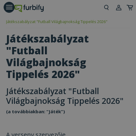
árás gomb
Beje
Játékszabályzat "Futball Világbajnokság Tippelés 2026"
Regi
Játékszabályzat
"Futball
Világbajnokság
Tippelés 2026"
Játékszabályzat "Futball
Világbajnokság Tippelés 2026"
(a továbbiakban: “Játék”)
A verseny szervezője