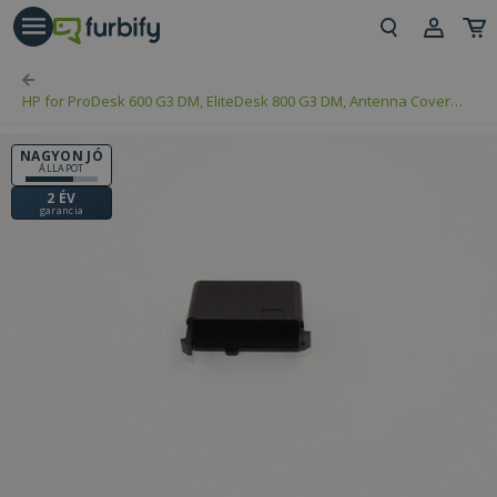
árás gomb
Beje
HP for ProDesk 600 G3 DM, EliteDesk 800 G3 DM, Antenna Cover
Regi
(PN: 914261-001)
NAGYON JÓ
ÁLLAPOT
2 ÉV
garancia