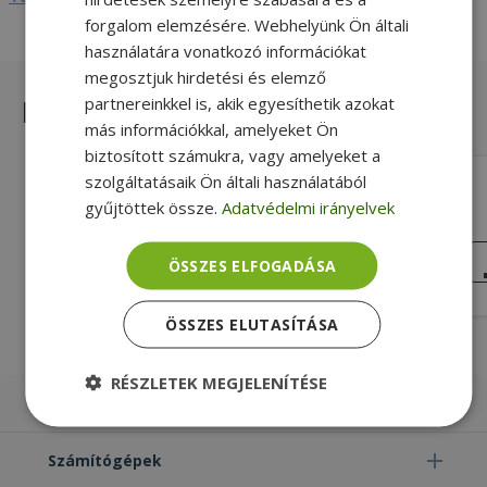
forgalom elemzésére. Webhelyünk Ön általi
használatára vonatkozó információkat
megosztjuk hirdetési és elemző
partnereinkkel is, akik egyesíthetik azokat
Hasonló termékek
más információkkal, amelyeket Ön
biztosított számukra, vagy amelyeket a
szolgáltatásaik Ön általi használatából
HP for ProDesk 400 G7 SFF, Slim ODD
Blank (PN: L92101-002)
gyűjtöttek össze.
Adatvédelmi irányelvek
Silver, HP Kompatibilitás
NAGYON JÓ
ÖSSZES ELFOGADÁSA
ÁLLAPOT
7 990 Ft
ÖSSZES ELUTASÍTÁSA
RÉSZLETEK MEGJELENÍTÉSE
Laptopok
Elengedhetetlenül
Teljesítmény
szükséges
Számítógépek