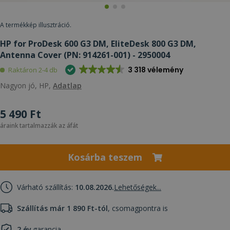
A termékkép illusztráció.
HP for ProDesk 600 G3 DM, EliteDesk 800 G3 DM,
Antenna Cover (PN: 914261-001) - 2950004
3 318 vélemény
Raktáron 2-4 db
Nagyon jó, HP,
Adatlap
5 490 Ft
áraink tartalmazzák az áfát
Kosárba teszem
Várható szállítás:
10.08.2026.
Lehetőségek...
Szállítás már 1 890 Ft-tól
, csomagpontra is
2 év
garancia