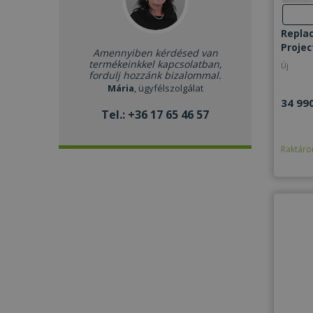
Repla
Projec
Amennyiben kérdésed van
termékeinkkel kapcsolatban,
Új
fordulj hozzánk bizalommal.
Mária
, ügyfélszolgálat
34 990
Tel.:
+36 17 65 46 57
Raktáro