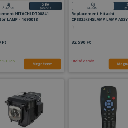
ÚJ
2 ÉV
ÚJ
ÁLLAPOT
garancia
ÁLLAPOT
ga
cement HITACHI DT00841
Replacement Hitachi
tor LAMP - 1690018
CPS335/345LAMP LAMP ASSY
- 1690019
Új
 Ft
32 590 Ft
n 5-10 db
Utolsó darab!
Megnézem
Megn