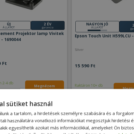
ÚJ
2 ÉV
NAGYON JÓ
ÁLLAPOT
garancia
ÁLLAPOT
ga
ement Projektor lamp Vivitek
Epson Touch Unit H599LCU -
 - 1690044
Silver
 Ft
15 590 Ft
n 2-4 db
Raktáron 10+ db
Megnézem
Megn
al sütiket használ
álunk a tartalom, a hirdetések személyre szabására és a forgalo
tali használatára vonatkozó információkat megosztjuk hirdetési 
, akik egyesíthetik azokat más információkkal, amelyeket Ön bizto