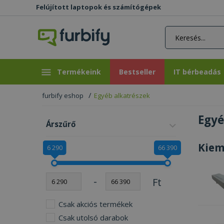
Felújított laptopok és számítógépek
rás gomb
Bestseller
IT bérbeadás
Termékeink
Bestseller
IT bérbeadás
furbify eshop
Egyéb alkatrészek
Egyé
Árszűrő
Kiem
6 290
66 390
-
Ft
Csak akciós termékek
Csak utolsó darabok