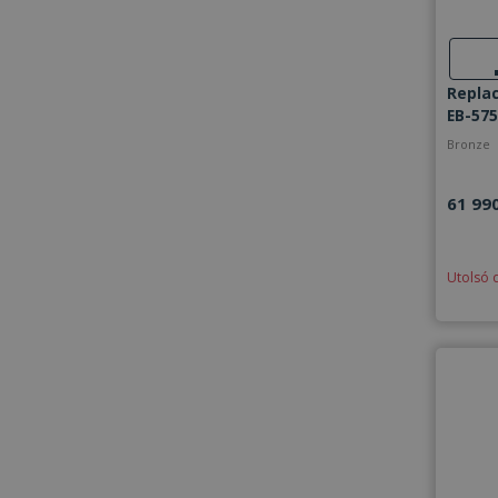
Repla
EB-575
Bronze
61 990
Utolsó 