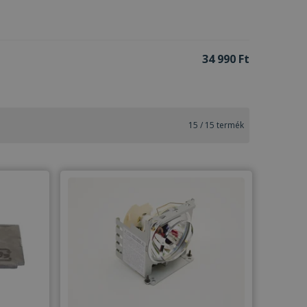
34 990 Ft
15
/
15
termék