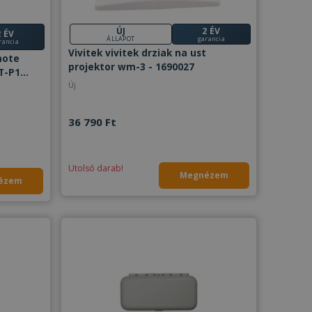
ÚJ
2 ÉV
2 ÉV
ÁLLAPOT
garancia
rancia
Vivitek vivitek drziak na ust
mote
projektor wm-3 - 1690027
T-P1
-42 PRM-
Új
36 790 Ft
Utolsó darab!
Megnézem
ézem