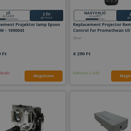
JÓ
NAGYON JÓ
2 ÉV
ÁLLAPOT
ÁLLAPOT
garancia
ga
cement Projektor lamp Epson
Replacement Projector Re
W - 1690043
Control for Promethean US
UST-P2 PRM-25 PRM-32 PRM
Silver
45 Vivitek D825EX D825ES D820MS
D825MX D832MX - 1690042
 Ft
6 290 Ft
darab!
Raktáron 2-4 db
Megnézem
Megn