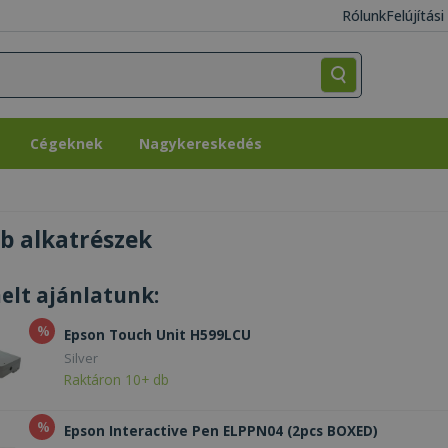
Rólunk
Felújítás
Cégeknek
Nagykereskedés
Cégeknek
Nagykereskedés
b alkatrészek
elt ajánlatunk:
%
Epson Touch Unit H599LCU
Silver
Raktáron 10+ db
%
Epson Interactive Pen ELPPN04 (2pcs BOXED)