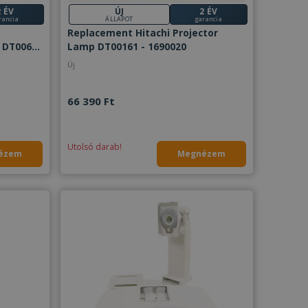
2 ÉV
ÚJ
2 ÉV
rancia
ÁLLAPOT
garancia
Replacement Hitachi Projector
 DT00671
Lamp DT00161 - 1690020
Új
66 390 Ft
Utolsó darab!
ézem
Megnézem