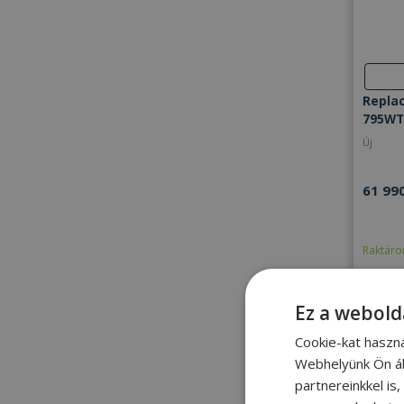
Replac
795WT
Új
61 990
Raktáro
Ez a webold
Cookie-kat haszn
Webhelyünk Ön ál
partnereinkkel is