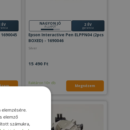
NAGYON JÓ
2 ÉV
2 ÉV
ÁLLAPOT
rancia
garancia
 1690045
Epson Interactive Pen ELPPN04 (2pcs
BOXED) - 1690046
Silver
15 490 Ft
Raktáron 10+ db
ézem
Megnézem
m elemzésére.
és elemző
sított számukra,