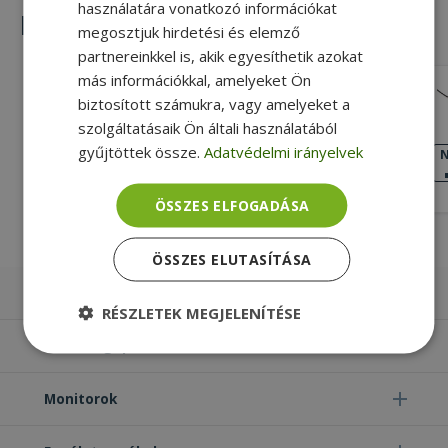
használatára vonatkozó információkat
Hasonló termékek
megosztjuk hirdetési és elemző
partnereinkkel is, akik egyesíthetik azokat
más információkkal, amelyeket Ön
Microsoft Basic Optical Mouse v2.0
biztosított számukra, vagy amelyeket a
(Model: 1113)
szolgáltatásaik Ön általi használatából
Silver, Fekete Szín, Vezetékes
gyűjtöttek össze.
Adatvédelmi irányelvek
Csatlakozási mód, 3 Gombok száma
NAGYON JÓ
N
ÁLLAPOT
1 990 Ft
ÖSSZES ELFOGADÁSA
ÖSSZES ELUTASÍTÁSA
Laptopok
RÉSZLETEK MEGJELENÍTÉSE
Számítógépek
Elengedhetetlenül
Teljesítmény
szükséges
Monitorok