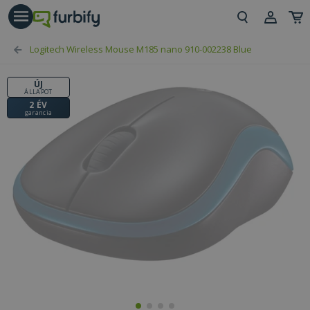
árás gomb
Beje
Logitech Wireless Mouse M185 nano 910-002238 Blue
Regi
ÚJ
ÁLLAPOT
2 ÉV
garancia