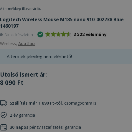
A termékkép illusztráció.
Logitech Wireless Mouse M185 nano 910-002238 Blue -
1460197
3 322 vélemény
Nincs készleten
Wireless,
Adatlap
A termék jelenleg nem elérhető!
Utolsó ismert ár:
8 090 Ft
Szállítás már 1 890 Ft-tól
, csomagpontra is
2 év
garancia
30 napos
pénzvisszafizetési garancia