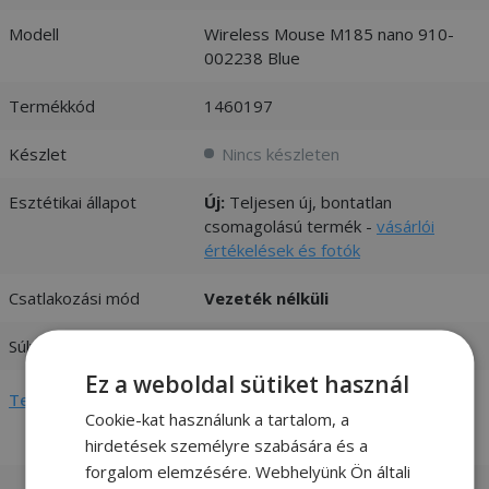
Modell
Wireless Mouse M185 nano 910-
002238 Blue
Termékkód
1460197
Készlet
Nincs készleten
Esztétikai állapot
Új:
Teljesen új, bontatlan
csomagolású termék -
vásárlói
értékelések és fotók
Csatlakozási mód
Vezeték nélküli
Súly
0,1 kg
Ez a weboldal sütiket használ
Teljes adatlap megtekintése
Cookie-kat használunk a tartalom, a
hirdetések személyre szabására és a
forgalom elemzésére. Webhelyünk Ön általi