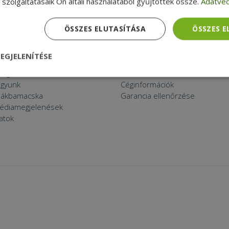
szolgáltatásaik Ön általi használatából gyűjtöttek össze.
Adatvéd
 THINGS
APRÓBETŰS RÉSZ
ÖSSZES ELUTASÍTÁSA
ÖSSZES 
ított eszköz?
Általános Szerződési Feltételek
k a furbify
Adatkezelési tájékoztató
EGJELENÍTÉSE
a
Reklamáció és visszaküldés
zolgáltatások
Szállítási feltételek
nül
Teljesítmény
Célzás
Funkcionalitás
agyunk
Céginformációk
zsákbamacska
Garancia ellenőrzése
médiamegjelenések
latok
dhetetlenül szükséges
Teljesítmény
Célzás
Funkcionalitás
Beso
 szükséges sütik lehetővé teszik a webhely alapvető funkcióit, például a felhasznál
eboldal nem használható megfelelően az elengedhetetlenül szükséges sütik nélkül.
Szolgáltató /
Lejárat
Leírás
Domain
nt
4 hét 2
Ezt a cookie-t a Cookie-Script.com szolgál
CookieScript