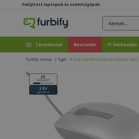
Felújított laptopok és számítógépek
rás gomb
Bestseller
IT bérbeadás
Termékeink
Bestseller
IT bérbeadás
furbify eshop
Egér
Dell USB Wired Mouse Model: MO
JÓ
ÁLLAPOT
2 ÉV
garancia