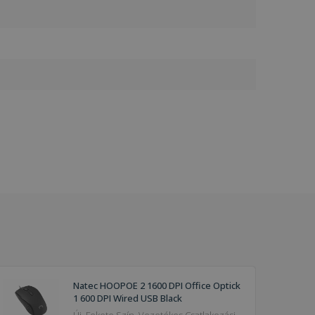
Natec HOOPOE 2 1600 DPI Office Optick
1 600 DPI Wired USB Black
Új, Fekete Szín, Vezetékes Csatlakozási