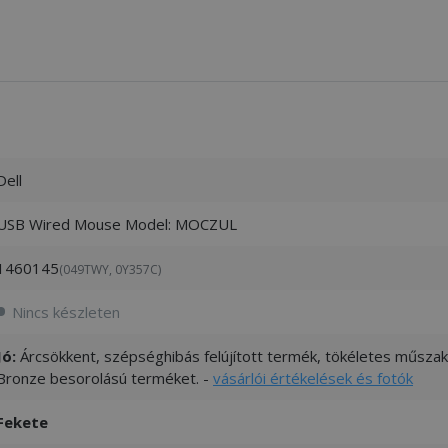
Dell
USB Wired Mouse Model: MOCZUL
1460145
(049TWY, 0Y357C)
Nincs készleten
Jó:
Árcsökkent, szépséghibás felújított termék, tökéletes műszaki
Bronze besorolású terméket. -
vásárlói értékelések és fotók
Fekete