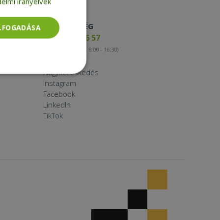
elmi irányelvek
ELÉRHETŐSÉG
ELFOGADÁSA
+36 17 65 46 57
(munkanapokon 8:00 - 16:30)
Kapcsolat
Nagykereskedés
Besorolatlan
Instagram
Facebook
LinkedIn
TikTok
rolatlan
ói bejelentkezést és
tatás használja a