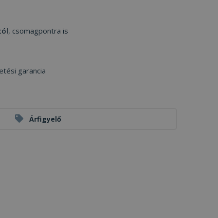
tól
, csomagpontra is
etési garancia
Árfigyelő