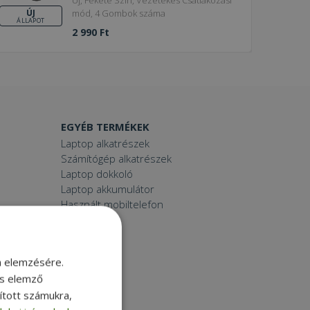
mód, 4 Gombok száma
ÚJ
ÁLLAPOT
2 990 Ft
EGYÉB TERMÉKEK
Laptop alkatrészek
Számítógép alkatrészek
Laptop dokkoló
Laptop akkumulátor
Használt mobiltelefon
Tablet
Printer
Toner
m elemzésére.
Smartwatch
és elemző
sított számukra,