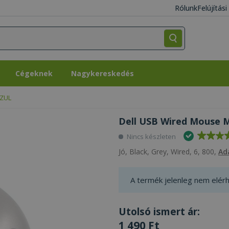
Rólunk
Felújítás
Cégeknek
Nagykereskedés
Cégeknek
Nagykereskedés
CZUL
Dell USB Wired Mouse 
Nincs készleten
Jó, Black, Grey, Wired, 6, 800,
Ad
A termék jelenleg nem elérh
Utolsó ismert ár:
1 490 Ft