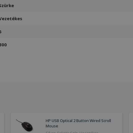
Szürke
Vezetékes
6
800
HP USB Optical 2 Button Wired Scroll
Mouse
Silver, Fekete Szín, Vezetékes