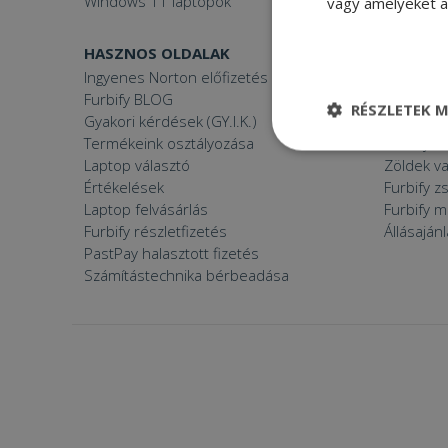
Windows 11 laptopok
vagy amelyeket a 
HASZNOS OLDALAK
FURBIFY
Ingyenes Norton előfizetés
Mi a felúj
Furbify BLOG
Mi vagyun
RÉSZLETEK M
Gyakori kérdések (GY.I.K.)
Árgaranci
Termékeink osztályozása
Furbify s
Elengedhetetle
Laptop választó
Zöldek v
szükséges
Értékelések
Furbify 
Laptop felvásárlás
Furbify 
Furbify részletfizetés
Állásaján
PastPay halasztott fizetés
Számítástechnika bérbeadása
Elenge
Az elengedhetetlenül
a fiókkezelést. A w
Név
CookieScriptConse