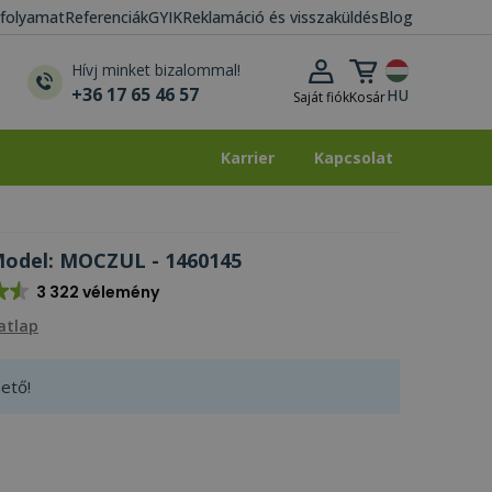
i folyamat
Referenciák
GYIK
Reklamáció és visszaküldés
Blog
Kosár lenyitása
Hívj minket bizalommal!
+36 17 65 46 57
HU
Saját fiók
Kosár
Karrier
Kapcsolat
Karrier
Kapcsolat
Model: MOCZUL - 1460145
3 322 vélemény
atlap
ető!