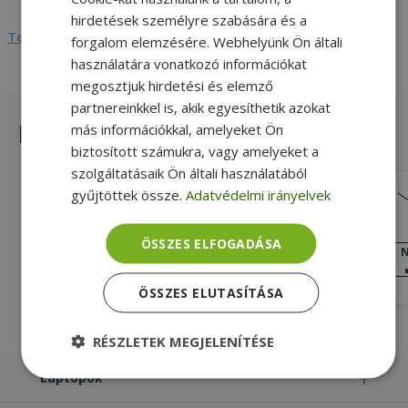
hirdetések személyre szabására és a
Teljes adatlap megtekintése
forgalom elemzésére. Webhelyünk Ön általi
használatára vonatkozó információkat
megosztjuk hirdetési és elemző
partnereinkkel is, akik egyesíthetik azokat
Hasonló termékek
más információkkal, amelyeket Ön
biztosított számukra, vagy amelyeket a
szolgáltatásaik Ön általi használatából
gyűjtöttek össze.
Adatvédelmi irányelvek
Microsoft Basic Optical Mouse v2.0
(Model: 1113)
Silver, Fekete Szín, Vezetékes
ÖSSZES ELFOGADÁSA
Csatlakozási mód, 3 Gombok száma
NAGYON JÓ
N
ÁLLAPOT
1 990 Ft
ÖSSZES ELUTASÍTÁSA
RÉSZLETEK MEGJELENÍTÉSE
Laptopok
Elengedhetetlenül
Teljesítmény
szükséges