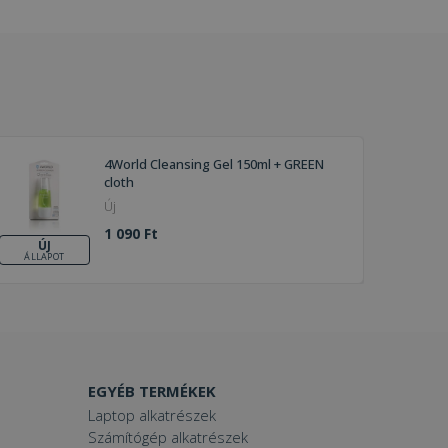
4World Cleansing Gel 150ml + GREEN
cloth
Új
1 090 Ft
ÚJ
ÁLLAPOT
EGYÉB TERMÉKEK
Laptop alkatrészek
Számítógép alkatrészek