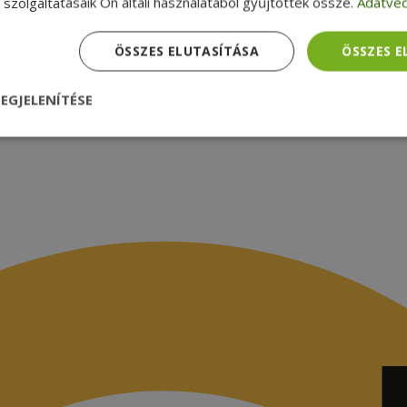
szolgáltatásaik Ön általi használatából gyűjtöttek össze.
Adatvéd
ÖSSZES ELUTASÍTÁSA
ÖSSZES 
EGJELENÍTÉSE
nül
Teljesítmény
Célzás
Funkcionalitás
dhetetlenül szükséges
Teljesítmény
Célzás
Funkcionalitás
Beso
 szükséges sütik lehetővé teszik a webhely alapvető funkcióit, például a felhasznál
eboldal nem használható megfelelően az elengedhetetlenül szükséges sütik nélkül.
Szolgáltató /
Lejárat
Leírás
Domain
nt
4 hét 2
Ezt a cookie-t a Cookie-Script.com szolgál
CookieScript