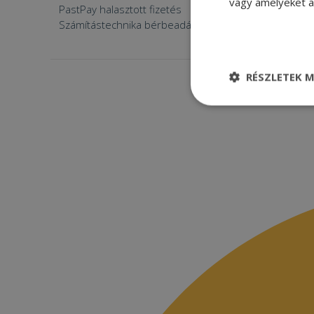
vagy amelyeket a 
PastPay halasztott fizetés
Számítástechnika bérbeadása
RÉSZLETEK M
Elengedhetetle
szükséges
Elenge
Az elengedhetetlenül
a fiókkezelést. A w
Név
CookieScriptConse