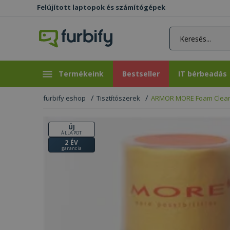
Felújított laptopok és számítógépek
rás gomb
Bestseller
IT bérbeadás
Termékeink
Bestseller
IT bérbeadás
furbify eshop
Tisztítószerek
ARMOR MORE Foam Clean
ÚJ
ÁLLAPOT
2 ÉV
garancia