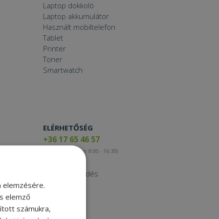
Laptop dokkoló
Laptop akkumulátor
Használt mobiltelefon
Tablet
Printer
Toner
Smartwatch
ELÉRHETŐSÉG
+36 17 65 46 57
(munkanapokon 8:00 - 16:30)
Kapcsolat
Nagykereskedés
Instagram
m elemzésére.
Facebook
és elemző
LinkedIn
sított számukra,
TikTok