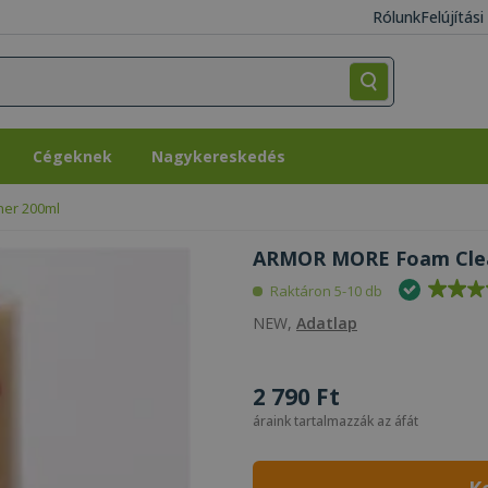
Rólunk
Felújítás
Cégeknek
Nagykereskedés
Cégeknek
Nagykereskedés
er 200ml
ARMOR MORE Foam Clean
Raktáron 5-10 db
NEW,
Adatlap
2 790 Ft
áraink tartalmazzák az áfát