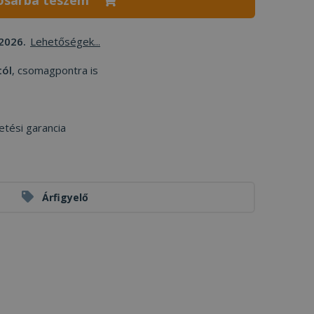
osárba teszem
2026.
Lehetőségek...
tól
, csomagpontra is
etési garancia
Árfigyelő