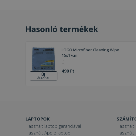
Hasonló termékek
LOGO Microfiber Cleaning Wipe
15x17cm
Új
490 Ft
ÚJ
ÁLLAPOT
LAPTOPOK
SZÁMÍT
Használt laptop garanciával
Használt 
Használt Apple laptop
Használt 