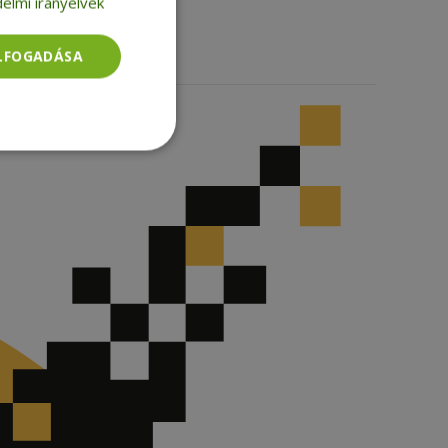
elmi irányelvek
ELFOGADÁSA
Besorolatlan
rolatlan
ói bejelentkezést és
tatás használja a