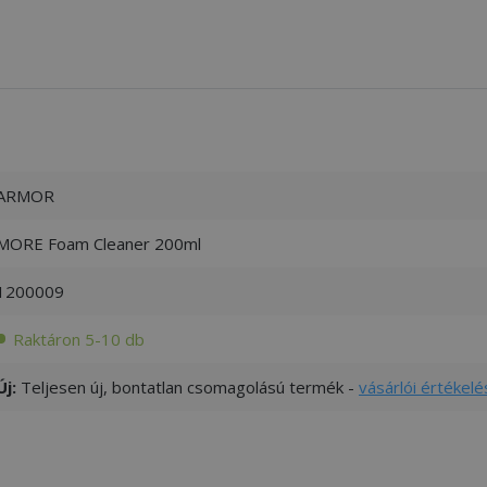
ARMOR
MORE Foam Cleaner 200ml
1200009
Raktáron 5-10 db
Új:
Teljesen új, bontatlan csomagolású termék -
vásárlói értékelé