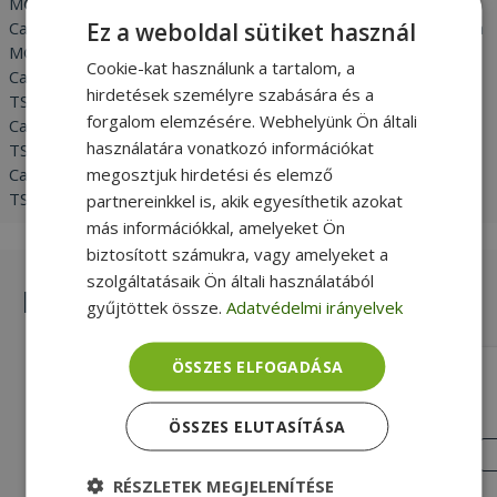
MG 6850 / Canon Pixma MG 6800 / Canon Pixma MG 5753 /
Ez a weboldal sütiket használ
Canon Pixma MG 5752 / Canon Pixma MG 5751 / Canon Pixma
MG 5750 / Canon Pixma MG 5700 / Canon Pixma TS 8050 /
Cookie-kat használunk a tartalom, a
Canon Pixma TS 5050 / Canon Pixma TS 5051 / Canon Pixma
hirdetések személyre szabására és a
TS 5055 / Canon Pixma TS 6051 / Canon Pixma TS 8052 /
forgalom elemzésére. Webhelyünk Ön általi
Canon Pixma TS 5053 / Canon Pixma TS 6050 / Canon Pixma
használatára vonatkozó információkat
TS 6052 / Canon Pixma TS 8051 / Canon Pixma TS 8053 /
megosztjuk hirdetési és elemző
Canon Pixma TS 9050 / Canon Pixma TS 9055 / Canon PIXMA
TS6052 / Canon Pixma MG 7753
partnereinkkel is, akik egyesíthetik azokat
más információkkal, amelyeket Ön
biztosított számukra, vagy amelyeket a
szolgáltatásaik Ön általi használatából
Hasonló termékek
gyűjtöttek össze.
Adatvédelmi irányelvek
ÖSSZES ELFOGADÁSA
G&G NP-C-0520 BK (with chip)
(Pigment)
Fekete Nyomtatás színe, Új, 16ml
ÖSSZES ELUTASÍTÁSA
Cartridge Capacity
ÚJ
ÁLLAPOT
990 Ft
RÉSZLETEK MEGJELENÍTÉSE