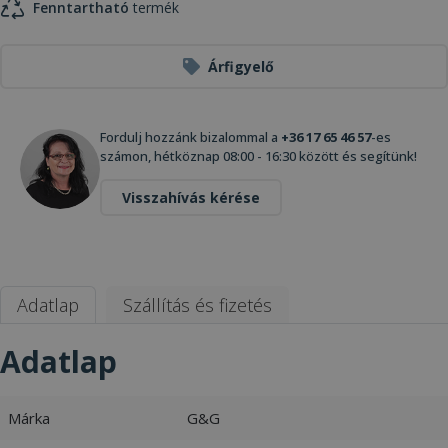
Fenntartható
termék
Árfigyelő
Fordulj hozzánk bizalommal a
+36 17 65 46 57
-es
számon, hétköznap 08:00 - 16:30 között és segítünk!
Visszahívás kérése
Adatlap
Szállítás és fizetés
Adatlap
Márka
G&G