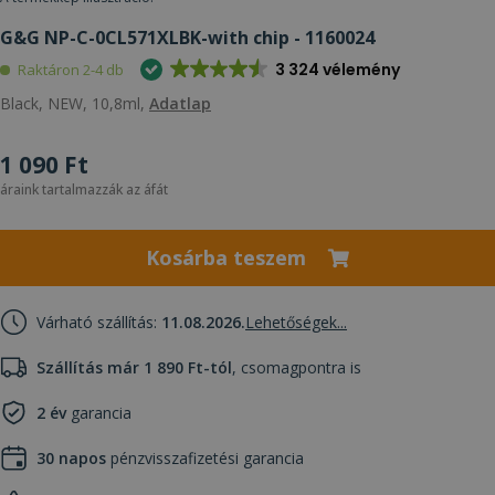
G&G NP-C-0CL571XLBK-with chip - 1160024
3 324 vélemény
Raktáron 2-4 db
Black, NEW, 10,8ml,
Adatlap
1 090 Ft
áraink tartalmazzák az áfát
Kosárba teszem
Várható szállítás:
11.08.2026.
Lehetőségek...
Szállítás már 1 890 Ft-tól
, csomagpontra is
2 év
garancia
30 napos
pénzvisszafizetési garancia