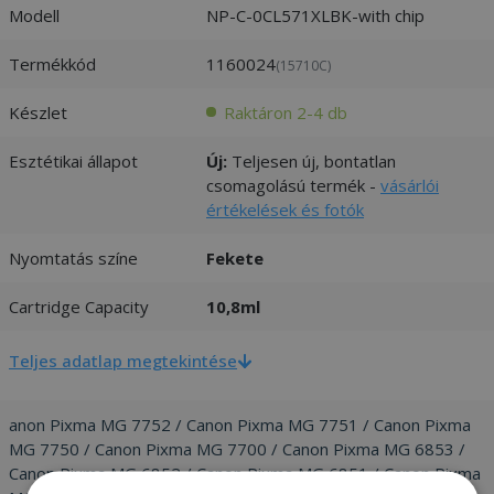
Modell
NP-C-0CL571XLBK-with chip
Termékkód
1160024
(15710C)
Készlet
Raktáron 2-4 db
Esztétikai állapot
Új:
Teljesen új, bontatlan
csomagolású termék -
vásárlói
értékelések és fotók
Nyomtatás színe
Fekete
Cartridge Capacity
10,8ml
Teljes adatlap megtekintése
anon Pixma MG 7752 / Canon Pixma MG 7751 / Canon Pixma
MG 7750 / Canon Pixma MG 7700 / Canon Pixma MG 6853 /
Canon Pixma MG 6852 / Canon Pixma MG 6851 / Canon Pixma