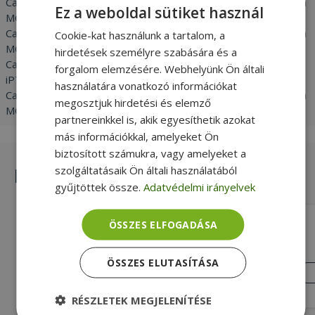
Canon Pixma MG 7100 / Canon Pixma MG 6650 / Canon Pixma
Ez a weboldal sütiket használ
MG 6600 / Canon Pixma MG 6400 / Canon Pixma MG 6300 /
Canon Pixma MG 5650 / Canon Pixma MG 5600 / Canon Pixma
Cookie-kat használunk a tartalom, a
MG 5500 / Canon Pixma IX 6850 / Canon Pixma iX 6800 /
hirdetések személyre szabására és a
Canon Pixma iP8750 / Canon Pixma iP8700 / Canon Pixma
forgalom elemzésére. Webhelyünk Ön általi
iP7200 / Canon Pixma MG 7150 / Canon Pixma MG 6450 /
használatára vonatkozó információkat
Canon Pixma MG 6350 / Canon Pixma MG 5550 / Canon Pixma
megosztjuk hirdetési és elemző
MG 5450 / Canon Pixma MG 5400 / Canon Pixma iP 7250
partnereinkkel is, akik egyesíthetik azokat
más információkkal, amelyeket Ön
biztosított számukra, vagy amelyeket a
szolgáltatásaik Ön általi használatából
Hasonló termékek
gyűjtöttek össze.
Adatvédelmi irányelvek
G&G NP-C-0520 BK (with chip)
ÖSSZES ELFOGADÁSA
(Pigment)
Fekete Nyomtatás színe, Új, 16ml
ÖSSZES ELUTASÍTÁSA
Cartridge Capacity
ÚJ
ÁLLAPOT
990 Ft
RÉSZLETEK MEGJELENÍTÉSE