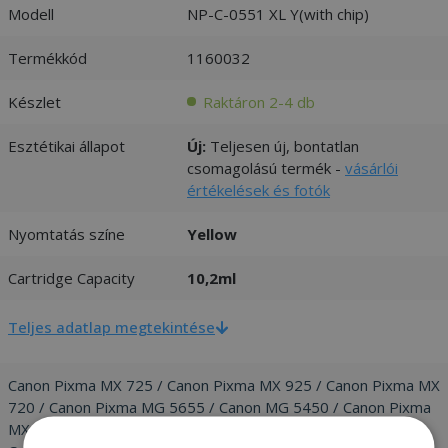
Modell
NP-C-0551 XL Y(with chip)
Termékkód
1160032
Készlet
Raktáron 2-4 db
Esztétikai állapot
Új:
Teljesen új, bontatlan
csomagolású termék -
vásárlói
értékelések és fotók
Nyomtatás színe
Yellow
Cartridge Capacity
10,2ml
Teljes adatlap megtekintése
Canon Pixma MX 725 / Canon Pixma MX 925 / Canon Pixma MX
720 / Canon Pixma MG 5655 / Canon MG 5450 / Canon Pixma
MX 920 / Canon Pixma MG 7550 / Canon Pixma MG 7500 /