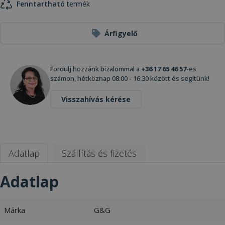
Fenntartható
termék
Árfigyelő
Fordulj hozzánk bizalommal a
+36 17 65 46 57
-es
számon, hétköznap 08:00 - 16:30 között és segítünk!
Visszahívás kérése
Adatlap
Szállítás és fizetés
Adatlap
Márka
G&G