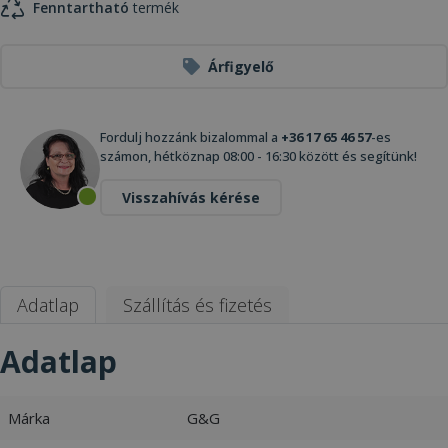
Fenntartható
termék
Árfigyelő
Fordulj hozzánk bizalommal a
+36 17 65 46 57
-es
számon, hétköznap 08:00 - 16:30 között és segítünk!
Visszahívás kérése
Adatlap
Szállítás és fizetés
Adatlap
Márka
G&G