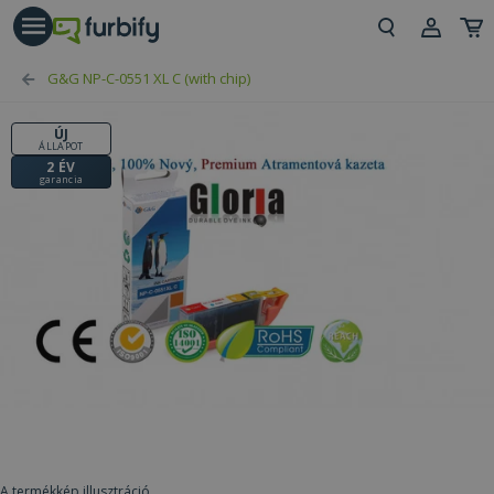
árás gomb
Beje
G&G NP-C-0551 XL C (with chip)
Regi
ÚJ
ÁLLAPOT
2 ÉV
garancia
A termékkép illusztráció.