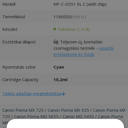
Modell
NP-C-0551 XL C (with chip)
Termékkód
1160030
(15511C)
Készlet
Raktáron 2-4 db
Esztétikai állapot
Új:
Teljesen új, bontatlan
csomagolású termék -
vásárlói
értékelések és fotók
Nyomtatás színe
Cyan
Cartridge Capacity
10,2ml
Teljes adatlap megtekintése
Canon Pixma MX 725 / Canon Pixma MX 925 / Canon Pixma MX
720 / Canon Pixma MG 5655 / Canon MG 5450 / Canon Pixma
MX 920 / Canon Pixma MG 7550 / Canon Pixma MG 7500 /