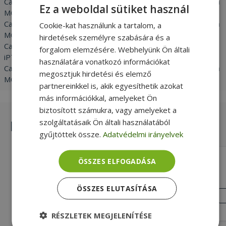
Canon Pixma MG 7100 / Canon Pixma MG 6650 / Canon Pixma
Ez a weboldal sütiket használ
MG 6600 / Canon Pixma MG 6400 / Canon Pixma MG 6300 /
Canon Pixma MG 5650 / Canon Pixma MG 5600 / Canon Pixma
Cookie-kat használunk a tartalom, a
MG 5500 / Canon Pixma IX 6850 / Canon Pixma iX 6800 /
hirdetések személyre szabására és a
Canon Pixma iP8750 / Canon Pixma iP8700 / Canon Pixma
forgalom elemzésére. Webhelyünk Ön általi
iP7200 / Canon Pixma MG 7150 / Canon Pixma MG 6450 /
használatára vonatkozó információkat
Canon Pixma MG 6350 / Canon Pixma MG 5550 / Canon Pixma
megosztjuk hirdetési és elemző
MG 5450 / Canon Pixma MG 5400 / Canon Pixma iP 7250
partnereinkkel is, akik egyesíthetik azokat
más információkkal, amelyeket Ön
biztosított számukra, vagy amelyeket a
szolgáltatásaik Ön általi használatából
Hasonló termékek
gyűjtöttek össze.
Adatvédelmi irányelvek
G&G NP-C-0520 BK (with chip)
ÖSSZES ELFOGADÁSA
(Pigment)
Fekete Nyomtatás színe, Új, 16ml
ÖSSZES ELUTASÍTÁSA
Cartridge Capacity
ÚJ
ÁLLAPOT
990 Ft
RÉSZLETEK MEGJELENÍTÉSE