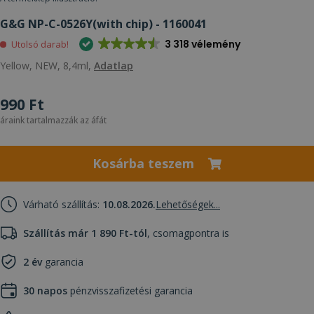
G&G NP-C-0526Y(with chip) - 1160041
3 318 vélemény
Utolsó darab!
Yellow, NEW, 8,4ml,
Adatlap
990 Ft
áraink tartalmazzák az áfát
Kosárba teszem
Várható szállítás:
10.08.2026.
Lehetőségek...
Szállítás már 1 890 Ft-tól
, csomagpontra is
2 év
garancia
30 napos
pénzvisszafizetési garancia