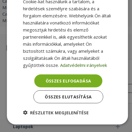
Canon Pixma MP 640R / Canon Pixma MP 640 / Canon Pixma
Cookie-kat használunk a tartalom, a
MP 630 / Canon Pixma MP 620B / Canon Pixma MP 620 /
hirdetések személyre szabására és a
Canon Pixma MP 560 / Canon Pixma MP 550 / Canon Pixma
forgalom elemzésére. Webhelyünk Ön általi
MP 540
használatára vonatkozó információkat
megosztjuk hirdetési és elemző
partnereinkkel is, akik egyesíthetik azokat
más információkkal, amelyeket Ön
Hasonló termékek
biztosított számukra, vagy amelyeket a
szolgáltatásaik Ön általi használatából
gyűjtöttek össze.
Adatvédelmi irányelvek
G&G NP-C-0520 BK (with chip)
(Pigment)
Fekete Nyomtatás színe, Új, 16ml
ÖSSZES ELFOGADÁSA
Cartridge Capacity
ÚJ
ÁLLAPOT
990 Ft
ÖSSZES ELUTASÍTÁSA
RÉSZLETEK MEGJELENÍTÉSE
Elengedhetetlenül
Teljesítmény
Laptopok
szükséges