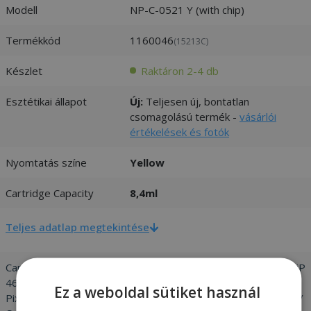
Modell
NP-C-0521 Y (with chip)
Termékkód
1160046
(15213C)
Készlet
Raktáron 2-4 db
Esztétikai állapot
Új:
Teljesen új, bontatlan
csomagolású termék -
vásárlói
értékelések és fotók
Nyomtatás színe
Yellow
Cartridge Capacity
8,4ml
Teljes adatlap megtekintése
Canon Pixma iP 4700 / Canon Pixma iP 4600X / Canon Pixma iP
4600 / Canon Pixma iP 3600 / Canon Pixma MX 870 / Canon
Ez a weboldal sütiket használ
Pixma MX 860 / Canon Pixma MP 990 / Canon Pixma MP 980 /