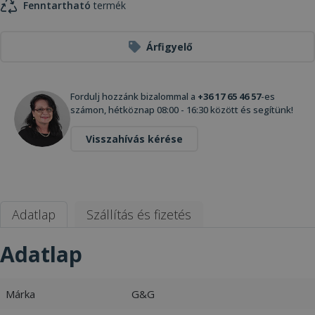
Fenntartható
termék
Árfigyelő
Fordulj hozzánk bizalommal a
+36 17 65 46 57
-es
számon, hétköznap 08:00 - 16:30 között és segítünk!
Visszahívás kérése
Adatlap
Szállítás és fizetés
Adatlap
Márka
G&G