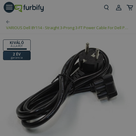
árás gomb
Beje
VARIOUS Dell 8Y114 - Straight 3-Prong 3-FT Power Cable For Dell PA-
Regi
10 / PA-12
KIVÁLÓ
ÁLLAPOT
2 ÉV
garancia