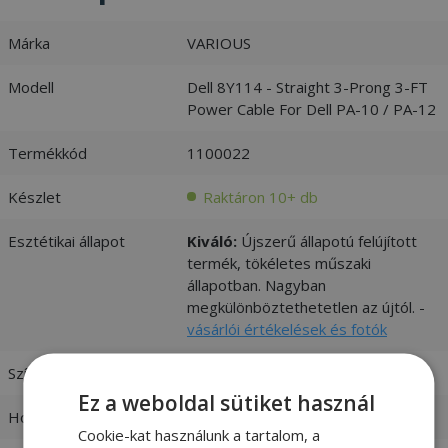
Márka
VARIOUS
Modell
Dell 8Y114 - Straight 3-Prong 3-FT
Power Cable For Dell PA-10 / PA-12
Termékkód
1100022
Készlet
Raktáron 10+ db
Esztétikai állapot
Kiváló:
Újszerű állapotú felújított
termék, tökéletes műszaki
állapotban. Nagyban
megkülönböztethetetlen az újtól. -
vásárlói értékelések és fotók
Szín
Fekete
Ez a weboldal sütiket használ
Hosszúság
1,8 m
Cookie-kat használunk a tartalom, a