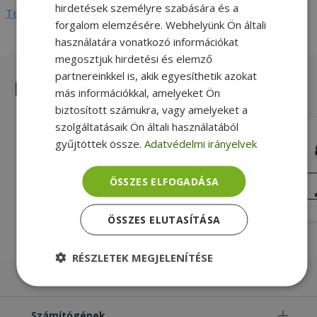
hirdetések személyre szabására és a
Teljes adatlap megtekintése
forgalom elemzésére. Webhelyünk Ön általi
használatára vonatkozó információkat
megosztjuk hirdetési és elemző
partnereinkkel is, akik egyesíthetik azokat
Hasonló termékek
más információkkal, amelyeket Ön
biztosított számukra, vagy amelyeket a
szolgáltatásaik Ön általi használatából
VARIOUS UK PC Power 3 pin to C13
gyűjtöttek össze.
Adatvédelmi irányelvek
Male
Gold, Fekete Szín, UK Male Plug
Csatlakozó C13 Male (3 pin) Csatlakozó
KIVÁLÓ
ÖSSZES ELFOGADÁSA
ÁLLAPOT
1 590 Ft
ÖSSZES ELUTASÍTÁSA
RÉSZLETEK MEGJELENÍTÉSE
Laptopok
Elengedhetetlenül
Teljesítmény
szükséges
Számítógépek