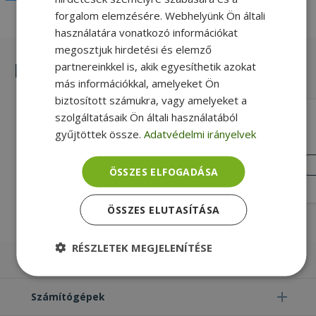
forgalom elemzésére. Webhelyünk Ön általi
használatára vonatkozó információkat
megosztjuk hirdetési és elemző
Hasonló termékek
partnereinkkel is, akik egyesíthetik azokat
más információkkal, amelyeket Ön
biztosított számukra, vagy amelyeket a
szolgáltatásaik Ön általi használatából
Replacement HDMI to HDMI M M High
Speed
gyűjtöttek össze.
Adatvédelmi irányelvek
1080p 60 Hz, 4K 30 Hz, 3D and deep
color, Gold, Fekete Szín, HDMI Male
KIVÁLÓ
ÖSSZES ELFOGADÁSA
ÁLLAPOT
Csatlakozó
990 Ft
ÖSSZES ELUTASÍTÁSA
RÉSZLETEK MEGJELENÍTÉSE
Laptopok
Elengedhetetlenül
Teljesítmény
szükséges
Számítógépek