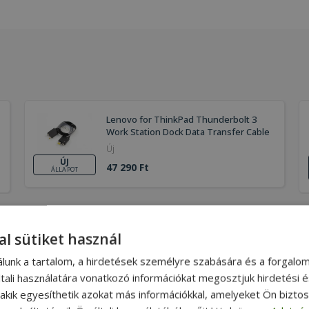
Lenovo for ThinkPad Thunderbolt 3
Work Station Dock Data Transfer Cable
Új
ÚJ
47 290 Ft
ÁLLAPOT
al sütiket használ
álunk a tartalom, a hirdetések személyre szabására és a forgalo
ÓGÉPEK
MONITOROK
tali használatára vonatkozó információkat megosztjuk hirdetési 
asztali PC garanciával
Használt monitor
, akik egyesíthetik azokat más információkkal, amelyeket Ön bizto
Dell számítógép
Használt Samsung monitor