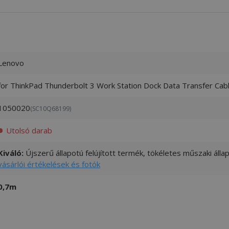
Lenovo
for ThinkPad Thunderbolt 3 Work Station Dock Data Transfer Cab
1050020
(SC10Q68199)
Utolsó darab
Kiváló:
Újszerű állapotú felújított termék, tökéletes műszaki áll
vásárlói értékelések és fotók
0,7m