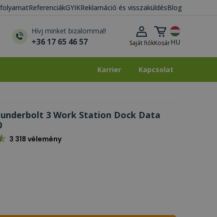
i folyamat
Referenciák
GYIK
Reklamáció és visszaküldés
Blog
Kosár lenyitása
Hívj minket bizalommal!
+36 17 65 46 57
HU
Saját fiók
Kosár
Karrier
Kapcsolat
Karrier
Kapcsolat
underbolt 3 Work Station Dock Data
0
3 318 vélemény