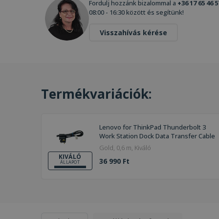
Fordulj hozzánk bizalommal a
+36 17 65 46 5
08:00 - 16:30 között és segítünk!
Visszahívás kérése
Termékvariációk:
Lenovo for ThinkPad Thunderbolt 3
Work Station Dock Data Transfer Cable
Gold, 0,6 m, Kiváló
KIVÁLÓ
36 990 Ft
ÁLLAPOT