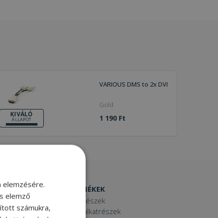
VARIOUS DMS to 2x DVI
Gold
KIVÁLÓ
1 190 Ft
ÁLLAPOT
m elemzésére.
EGYÉB TERMÉKEK
és elemző
Laptop alkatrészek
sított számukra,
Számítógép alkatrészek