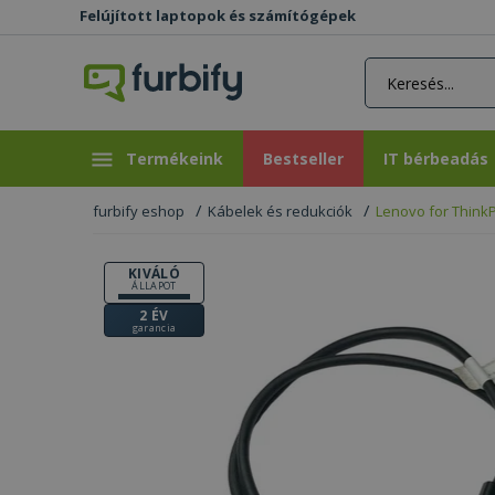
Felújított laptopok és számítógépek
rás gomb
Bestseller
IT bérbeadás
Termékeink
Bestseller
IT bérbeadás
furbify eshop
Kábelek és redukciók
Lenovo for Think
KIVÁLÓ
ÁLLAPOT
2 ÉV
garancia