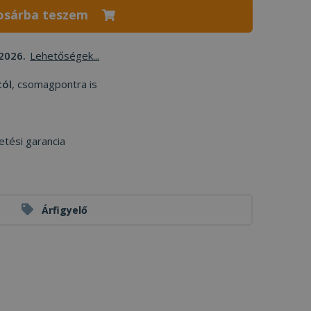
osárba teszem
2026.
Lehetőségek...
tól
, csomagpontra is
etési garancia
Árfigyelő