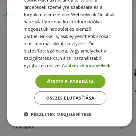
hirdetések személyre szabására és a
Teljes adatlap megtekintése
forgalom elemzésére. Webhelyünk Ön általi
használatára vonatkozó információkat
megosztjuk hirdetési és elemző
partnereinkkel is, akik egyesíthetik azokat
Hasonló termékek
más információkkal, amelyeket Ön
biztosított számukra, vagy amelyeket a
szolgáltatásaik Ön általi használatából
gyűjtöttek össze.
Adatvédelmi irányelvek
Microsoft EU Wired Keyboard 600
USB 2.0 USB 2.0 Háttérvilágítás, Svájci
ÖSSZES ELFOGADÁSA
(SWISS) Billentyűzet nyelve
JÓ
ÁLLAPOT
990 Ft
2 690 Ft
ÖSSZES ELUTASÍTÁSA
RÉSZLETEK MEGJELENÍTÉSE
Laptopok
Elengedhetetlenül
Teljesítmény
szükséges