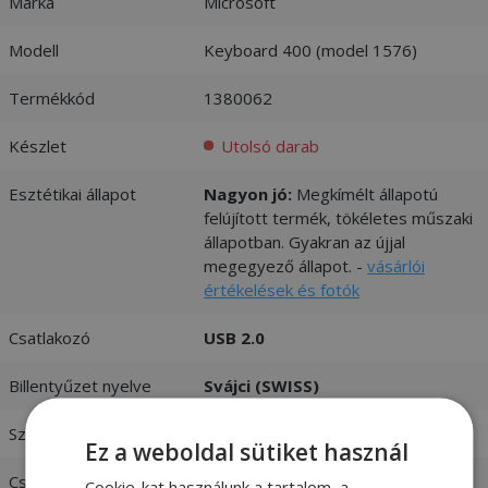
Márka
Microsoft
Modell
Keyboard 400 (model 1576)
Termékkód
1380062
Készlet
Utolsó darab
Esztétikai állapot
Nagyon jó:
Megkímélt állapotú
felújított termék, tökéletes műszaki
állapotban. Gyakran az újjal
megegyező állapot. -
vásárlói
értékelések és fotók
Csatlakozó
USB 2.0
Billentyűzet nyelve
Svájci (SWISS)
Szín
Fekete
Ez a weboldal sütiket használ
Csatlakozási mód
Vezetékes
Cookie-kat használunk a tartalom, a