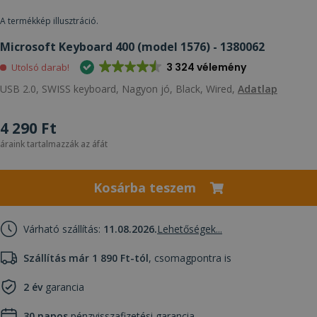
A termékkép illusztráció.
Microsoft Keyboard 400 (model 1576) - 1380062
3 324 vélemény
Utolsó darab!
USB 2.0, SWISS keyboard, Nagyon jó, Black, Wired,
Adatlap
4 290 Ft
áraink tartalmazzák az áfát
Kosárba teszem
Várható szállítás:
11.08.2026.
Lehetőségek...
Szállítás már 1 890 Ft-tól
, csomagpontra is
2 év
garancia
30 napos
pénzvisszafizetési garancia