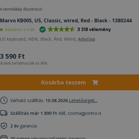
A termékkép illusztráció.
Marvo KB005, US, Classic, wired, Red - Black - 1380244
3 318 vélemény
Raktáron 2-4 db
US keyboard, NEW, Black, Red, Wired,
Adatlap
3 590 Ft
áraink tartalmazzák az áfát
Kosárba teszem
Várható szállítás:
10.08.2026.
Lehetőségek...
Szállítás már 1 890 Ft-tól
, csomagpontra is
2 év
garancia
30 napos
pénzvisszafizetési garancia