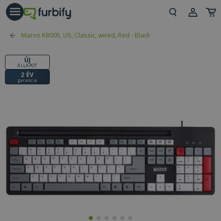
árás gomb
Beje
Marvo KB005, US, Classic, wired, Red - Black
Regi
ÚJ
ÁLLAPOT
2 ÉV
garancia