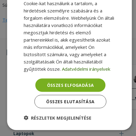
Cookie-kat használunk a tartalom, a
Súly
0,6 kg
hirdetések személyre szabására és a
forgalom elemzésére. Webhelyünk Ön általi
Teljes adatlap megtekintése
használatára vonatkozó információkat
megosztjuk hirdetési és elemző
partnereinkkel is, akik egyesíthetik azokat
más információkkal, amelyeket Ön
Hasonló termékek
biztosított számukra, vagy amelyeket a
szolgáltatásaik Ön általi használatából
gyűjtöttek össze.
Adatvédelmi irányelvek
Microsoft EU Wired Keyboard 600
ÖSSZES ELFOGADÁSA
USB 2.0 USB 2.0 Háttérvilágítás, Svájci
(SWISS) Billentyűzet nyelve
JÓ
ÁLLAPOT
990 Ft
2 690 Ft
ÖSSZES ELUTASÍTÁSA
RÉSZLETEK MEGJELENÍTÉSE
Elengedhetetlenül
Teljesítmény
Laptopok
szükséges