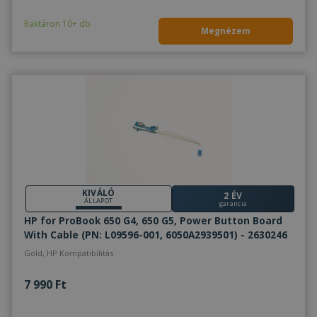
Raktáron 10+ db
Megnézem
KIVÁLÓ
2 ÉV
ÁLLAPOT
garancia
HP for ProBook 650 G4, 650 G5, Power Button Board
With Cable (PN: L09596-001, 6050A2939501) - 2630246
Gold, HP Kompatibilitás
7 990 Ft