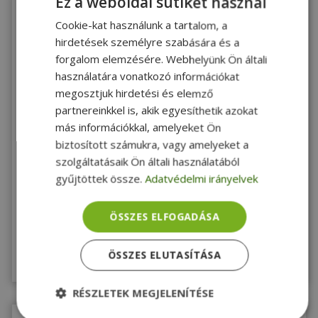
Ez a weboldal sütiket használ
Cookie-kat használunk a tartalom, a
hirdetések személyre szabására és a
forgalom elemzésére. Webhelyünk Ön általi
használatára vonatkozó információkat
megosztjuk hirdetési és elemző
partnereinkkel is, akik egyesíthetik azokat
NAGYON JÓ
2 ÉV
ÁLLAPOT
más információkkal, amelyeket Ön
garancia
Dell for Latitude 7410, Power Button With
biztosított számukra, vagy amelyeket a
Fingerprint Reader (PN: 0W5Y5) - 2630512
szolgáltatásaik Ön általi használatából
Silver, Dell Kompatibilitás
gyűjtöttek össze.
Adatvédelmi irányelvek
13 990 Ft
ÖSSZES ELFOGADÁSA
Raktáron 2-4 db
ÖSSZES ELUTASÍTÁSA
Megnézem
RÉSZLETEK MEGJELENÍTÉSE