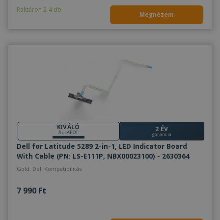
Raktáron 2-4 db
Megnézem
KIVÁLÓ
2 ÉV
ÁLLAPOT
garancia
Dell for Latitude 5289 2-in-1, LED Indicator Board
With Cable (PN: LS-E111P, NBX00023100) - 2630364
Gold, Dell Kompatibilitás
7 990 Ft