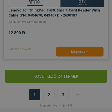
KIVÁLÓ
2 ÉV
ÁLLAPOT
garancia
Lenovo for ThinkPad T430, Smart Card Reader With
Cable (PN: 04X4670, 04X4671) - 2630187
Gold, Lenovo Kompatibilitás
12 890 Ft
Raktáron 2-4 db
Megnézem
KÖVETKEZŐ 24 TERMÉK
1
2
3
Megjelenítve
1 - 24
/ 373