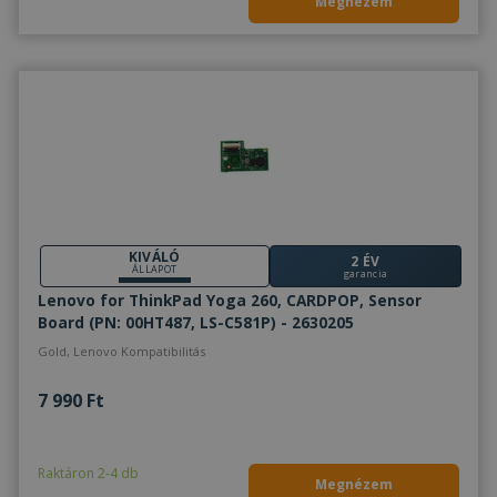
Megnézem
KIVÁLÓ
2 ÉV
ÁLLAPOT
garancia
Lenovo for ThinkPad Yoga 260, CARDPOP, Sensor
Board (PN: 00HT487, LS-C581P) - 2630205
Gold, Lenovo Kompatibilitás
7 990 Ft
Raktáron 2-4 db
Megnézem