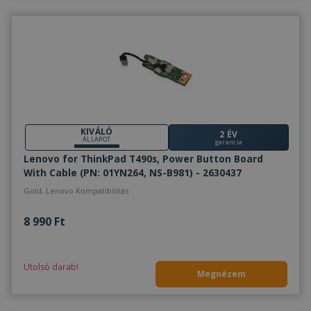
KIVÁLÓ
2 ÉV
ÁLLAPOT
garancia
Lenovo for ThinkPad T490s, Power Button Board
With Cable (PN: 01YN264, NS-B981) - 2630437
Gold, Lenovo Kompatibilitás
8 990 Ft
Utolsó darab!
Megnézem