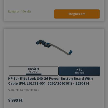
Raktáron 10+ db
Megnézem
KIVÁLÓ
2 ÉV
ÁLLAPOT
garancia
HP for EliteBook 840 G6 Power Button Board With
Cable (PN: L62738-001, 6050A3040101) - 2630414
Gold, HP Kompatibilitás
9 990 Ft