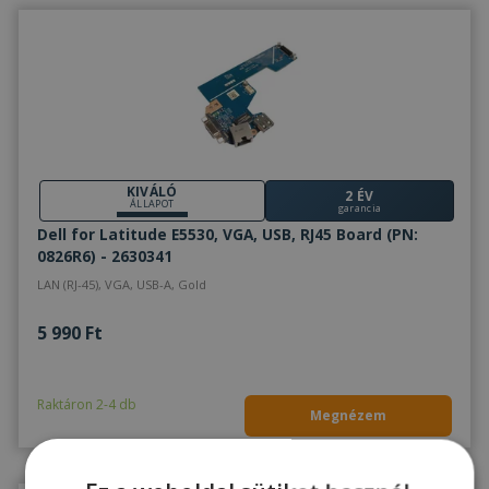
KIVÁLÓ
2 ÉV
ÁLLAPOT
garancia
Dell for Latitude E5530, VGA, USB, RJ45 Board (PN:
0826R6) - 2630341
LAN (RJ-45), VGA, USB-A, Gold
5 990 Ft
Raktáron 2-4 db
Megnézem