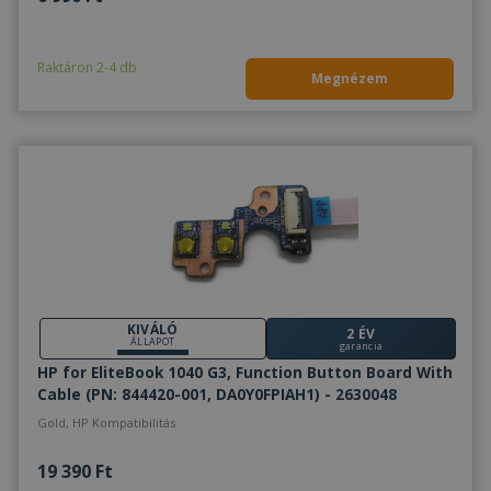
Raktáron 2-4 db
Megnézem
KIVÁLÓ
2 ÉV
ÁLLAPOT
garancia
HP for EliteBook 1040 G3, Function Button Board With
Cable (PN: 844420-001, DA0Y0FPIAH1) - 2630048
Gold, HP Kompatibilitás
19 390 Ft