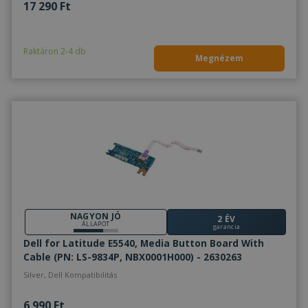
17 290 Ft
Raktáron 2-4 db
Megnézem
NAGYON JÓ
2 ÉV
ÁLLAPOT
garancia
Dell for Latitude E5540, Media Button Board With
Cable (PN: ‎LS-9834P, NBX0001H000) - 2630263
Silver, Dell Kompatibilitás
6 990 Ft