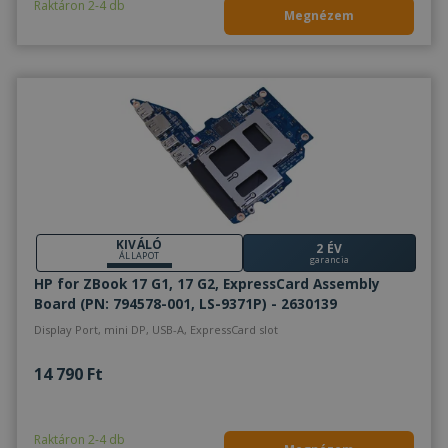
Raktáron 2-4 db
Megnézem
KIVÁLÓ
2 ÉV
ÁLLAPOT
garancia
HP for ZBook 17 G1, 17 G2, ExpressCard Assembly
Board (PN: 794578-001, LS-9371P) - 2630139
Display Port, mini DP, USB-A, ExpressCard slot
14 790 Ft
Raktáron 2-4 db