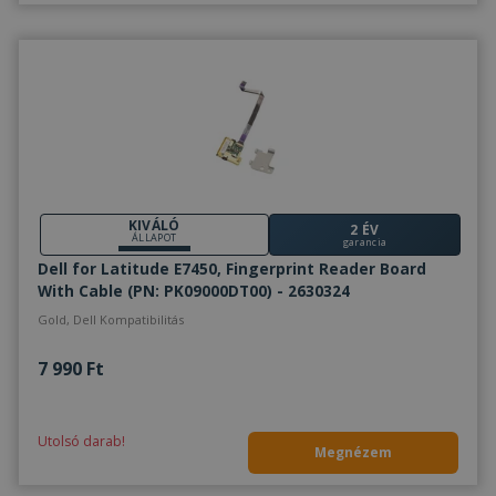
KIVÁLÓ
2 ÉV
ÁLLAPOT
garancia
Dell for Latitude E7450, Fingerprint Reader Board
With Cable (PN: PK09000DT00) - 2630324
Gold, Dell Kompatibilitás
7 990 Ft
Utolsó darab!
Megnézem