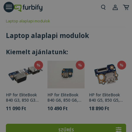
árás gomb
Beje
Laptop alaplapi modulok
Regi
Laptop alaplapi modulok
Kiemelt ajánlatunk:
%
%
%
HP for EliteBook
HP for EliteBook
HP for EliteBook
840 G3, 850 G3
840 G6, 850 G6,
840 G5, 850 G5,
USB, VGA Board
USB Board (PN:
USB Board (PN:
11 090 Ft
10 490 Ft
18 890 Ft
(PN: 836619-001,
L62735-001,
L14380-001,
6050A2727501,
6050A3022601)
6050A2925701)
6050A2835701)
SZŰRÉS