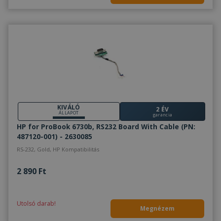
KIVÁLÓ
2 ÉV
ÁLLAPOT
garancia
HP for ProBook 6730b, RS232 Board With Cable (PN:
487120-001) - 2630085
RS-232, Gold, HP Kompatibilitás
2 890 Ft
Utolsó darab!
Megnézem