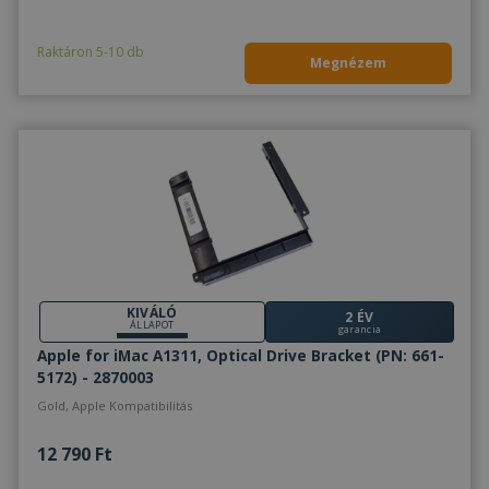
Raktáron 5-10 db
Megnézem
KIVÁLÓ
2 ÉV
ÁLLAPOT
garancia
Apple for iMac A1311, Optical Drive Bracket (PN: 661-
5172) - 2870003
Gold, Apple Kompatibilitás
12 790 Ft