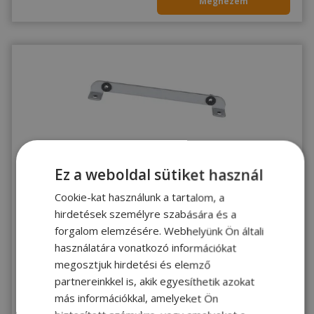
Megnézem
KIVÁLÓ
2 ÉV
Ez a weboldal sütiket használ
ÁLLAPOT
garancia
Apple for iMac A1311, Hard Drive Bracket (PN: 922-
Cookie-kat használunk a tartalom, a
9135, 805-9688) - 2870009
hirdetések személyre szabására és a
Gold, Apple Kompatibilitás
forgalom elemzésére. Webhelyünk Ön általi
használatára vonatkozó információkat
10 790 Ft
megosztjuk hirdetési és elemző
partnereinkkel is, akik egyesíthetik azokat
más információkkal, amelyeket Ön
Utolsó darab!
Megnézem