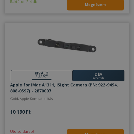
Raktáron 2-4 db
Megnézem
KIVÁLÓ
2 ÉV
ÁLLAPOT
garancia
Apple for iMac A1311, iSight Camera (PN: 922-9494,
808-0597) - 2870007
Gold, Apple Kompatibilitás
10 190 Ft
Utolsó darab!