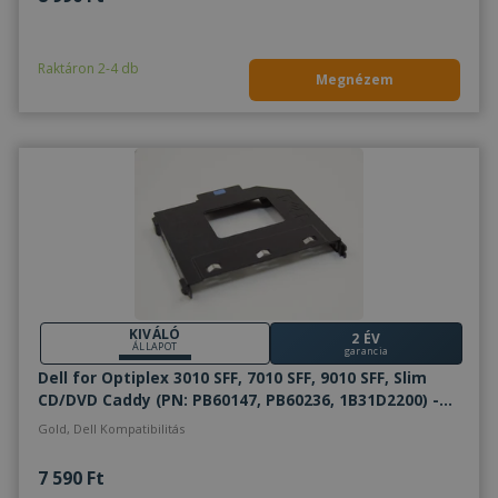
Raktáron 2-4 db
Megnézem
KIVÁLÓ
2 ÉV
ÁLLAPOT
garancia
Dell for Optiplex 3010 SFF, 7010 SFF, 9010 SFF, Slim
CD/DVD Caddy (PN: PB60147, PB60236, 1B31D2200) -
2870011
Gold, Dell Kompatibilitás
7 590 Ft