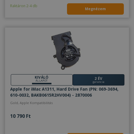
Raktáron 2-4 db
Megnézem
KIVÁLÓ
2 ÉV
ÁLLAPOT
garancia
Apple for iMac A1311, Hard Drive Fan (PN: 069-3694,
610-0032, BAKB0615R2HV004) - 2870006
Gold, Apple Kompatibilitás
10 790 Ft