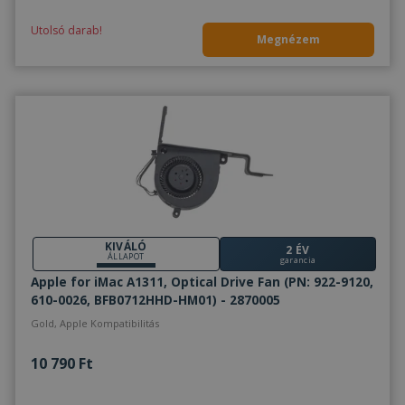
Utolsó darab!
Megnézem
KIVÁLÓ
2 ÉV
ÁLLAPOT
garancia
Apple for iMac A1311, Optical Drive Fan (PN: 922-9120,
610-0026, BFB0712HHD-HM01) - 2870005
Gold, Apple Kompatibilitás
10 790 Ft