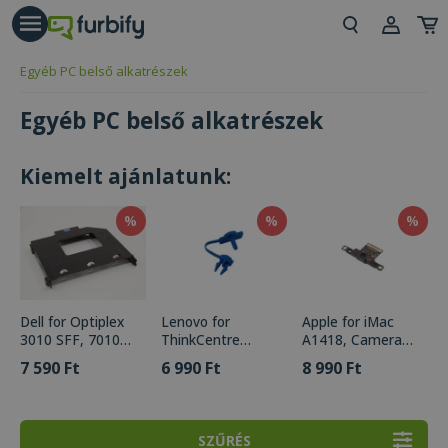
árás gomb
Beje
Egyéb PC belső alkatrészek
Regi
Egyéb PC belső alkatrészek
Kiemelt ajánlatunk:
%
%
%
Dell for Optiplex
Lenovo for
Apple for iMac
3010 SFF, 7010
ThinkCentre
A1418, Camera
SFF, 9010 SFF,
M710q, M910q,
(PN: 923-0269,
7 590 Ft
6 990 Ft
8 990 Ft
Slim CD/DVD
M.2 SSD Clip (PN:
821-1572-A)
Caddy (PN:
01EF751)
PB60147,
PB60236,
SZŰRÉS
1B31D2200)