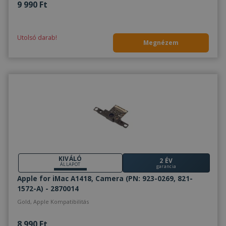
9 990 Ft
Utolsó darab!
Megnézem
KIVÁLÓ
2 ÉV
ÁLLAPOT
garancia
Apple for iMac A1418, Camera (PN: 923-0269, 821-
1572-A) - 2870014
Gold, Apple Kompatibilitás
8 990 Ft