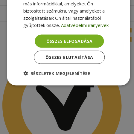
más információkkal, amelyeket Ön
biztosított számukra, vagy amelyeket a
Apróbetűs rész
szolgáltatásaik Ön általi használatából
gyűjtöttek össze.
Adatvédelmi irányelvek
ÖSSZES ELFOGADÁSA
ÖSSZES ELUTASÍTÁSA
RÉSZLETEK MEGJELENÍTÉSE
Elengedhetetlenül
Teljesítmény
szükséges
Célzás
Funkcionalitás
Besorolatlan