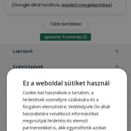
(Google által fordítva,
eredeti megjelenítése
)
Több betöltése
Igazolta: Trustindex
Laptopok
Számítógépek
Ez a weboldal sütiket használ
Monitorok
Cookie-kat használunk a tartalom, a
Egyéb termékek
hirdetések személyre szabására és a
forgalom elemzésére. Webhelyünk Ön általi
használatára vonatkozó információkat
Hasznos oldalak
megosztjuk hirdetési és elemző
partnereinkkel is, akik egyesíthetik azokat
Furbify things