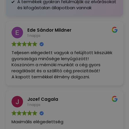
A termékek gyakran felülmúlják az elvárásokat
és kifogástalan állapotban vannak
Ede Sándor Mildner
1 napja
Teljesen elégedett vagyok a felújított készülék
gyorsasága minősége lenyűgözött!
Köszönöm a mérnöki munkát a cég gyors
reagálását és a szállító cég precizitását!
A kapott termékkel élmény dolgozni.
Jozef Cagala
1 napja
Maximális elégedettség