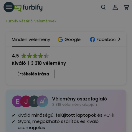
árás gomb
Beje
Furbify vásárlói vélemények
Regi
Minden vélemény
Google
Facebook
4.5
Kiváló
3 318 vélemény
Értékelés írása
Vélemény összefoglaló
3 318 vélemény alapján
Kiváló minőségű, felújított laptopok és PC-k
Gyors, megbízható szállítás és kiváló
csomagolás