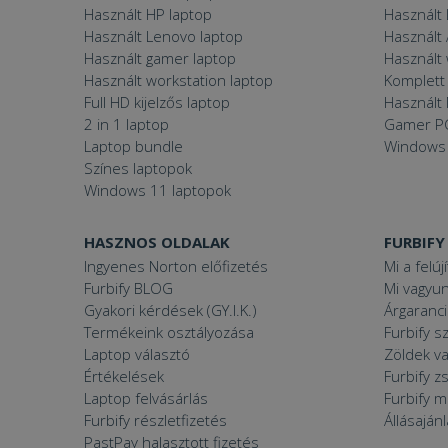
Használt HP laptop
Használt
Használt Lenovo laptop
Használt 
Használt gamer laptop
Használt
Használt workstation laptop
Komplett 
Full HD kijelzős laptop
Használt 
2 in 1 laptop
Gamer P
Laptop bundle
Windows
Színes laptopok
Windows 11 laptopok
HASZNOS OLDALAK
FURBIFY
Ingyenes Norton előfizetés
Mi a felúj
Furbify BLOG
Mi vagyun
Gyakori kérdések (GY.I.K.)
Árgaranci
Termékeink osztályozása
Furbify s
Laptop választó
Zöldek v
Értékelések
Furbify 
Laptop felvásárlás
Furbify 
Furbify részletfizetés
Állásaján
PastPay halasztott fizetés