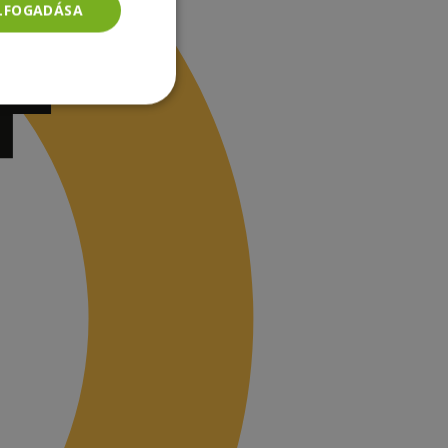
ELFOGADÁSA
Besorolatlan
rolatlan
ói bejelentkezést és
tatás használja a
ainak
-Script.com cookie