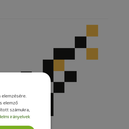
m elemzésére.
és elemző
sított számukra,
elmi irányelvek