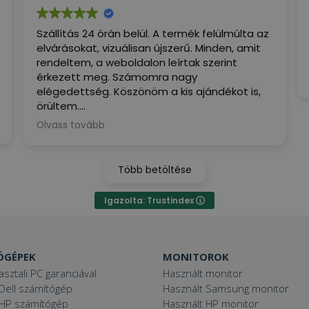
Szállítás 24 órán belül. A termék felülmúlta az
elvárásokat, vizuálisan újszerű. Minden, amit
rendeltem, a weboldalon leírtak szerint
érkezett meg. Számomra nagy
elégedettség. Köszönöm a kis ajándékot is,
örültem.
Olvass tovább
(Google által fordítva,
eredeti
megjelenítése
)
Több betöltése
Igazolta: Trustindex
ÓGÉPEK
MONITOROK
asztali PC garanciával
Használt monitor
Dell számítógép
Használt Samsung monitor
 HP számítógép
Használt HP monitor