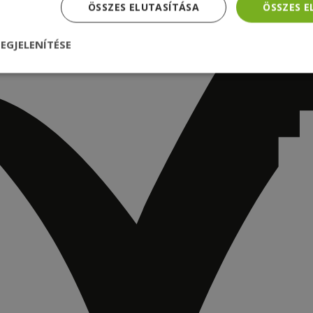
ÖSSZES ELUTASÍTÁSA
ÖSSZES 
EGJELENÍTÉSE
nül
Teljesítmény
Célzás
Funkcionalitás
dhetetlenül szükséges
Teljesítmény
Célzás
Funkcionalitás
Beso
 szükséges sütik lehetővé teszik a webhely alapvető funkcióit, például a felhasznál
eboldal nem használható megfelelően az elengedhetetlenül szükséges sütik nélkül.
Szolgáltató /
Lejárat
Leírás
Domain
nt
4 hét 2
Ezt a cookie-t a Cookie-Script.com szolgál
CookieScript
nap
látogatói cookie-k beleegyezési beállítás
www.furbify.hu
emlékezésére. Szükséges, hogy a Cookie
banner megfelelően működjön.