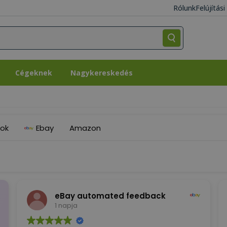
Rólunk
Felújítás
Cégeknek
Nagykereskedés
Cégeknek
Nagykereskedés
ok
Ebay
Amazon
eBay automated feedback
1 napja