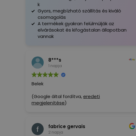
k
Gyors, megbízható szállítás és kiváló
csomagolás
A termékek gyakran felülmúlják az
elvárásokat és kifogástalan állapotban
vannak
8***s
1 napja
Belek
(Google által fordítva,
eredeti
megjelenítése
)
fabrice gervais
2 napja