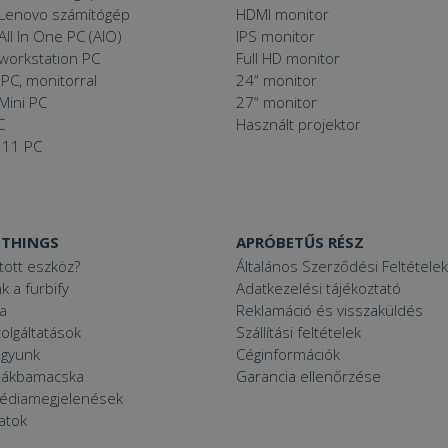
 Lenovo számítógép
HDMI monitor
All In One PC (AIO)
IPS monitor
 workstation PC
Full HD monitor
PC, monitorral
24“ monitor
Mini PC
27“ monitor
C
Használt projektor
 11 PC
 THINGS
APRÓBETŰS RÉSZ
ított eszköz?
Általános Szerződési Feltételek
k a furbify
Adatkezelési tájékoztató
a
Reklamáció és visszaküldés
zolgáltatások
Szállítási feltételek
agyunk
Céginformációk
zsákbamacska
Garancia ellenőrzése
médiamegjelenések
latok