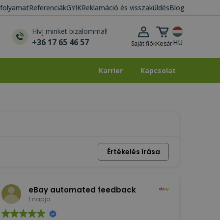
i folyamat
Referenciák
GYIK
Reklamáció és visszaküldés
Blog
Kosár lenyitása
Hívj minket bizalommal!
+36 17 65 46 57
HU
Saját fiók
Kosár
Karrier
Kapcsolat
Karrier
Kapcsolat
Értékelés írása
eBay automated feedback
1 napja