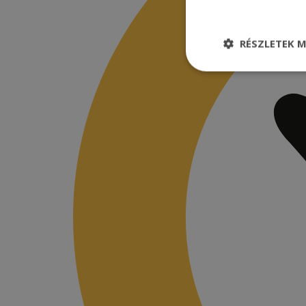
RÉSZLETEK M
Elengedhetetle
szükséges
Elenge
Az elengedhetetlenül
a fiókkezelést. A w
Név
CookieScriptConse