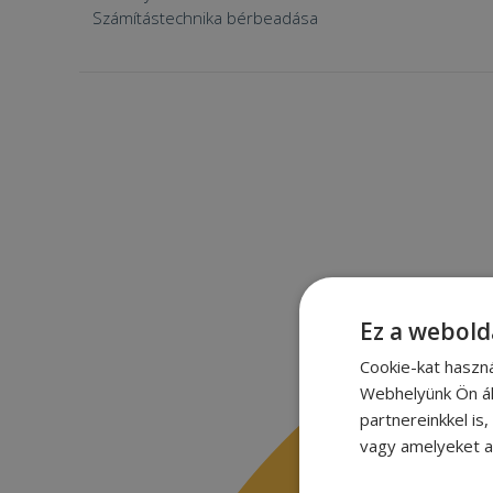
Számítástechnika bérbeadása
Ez a webold
Cookie-kat haszn
Webhelyünk Ön ál
partnereinkkel is
vagy amelyeket a 