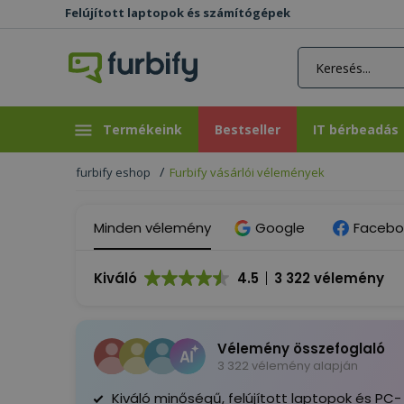
Felújított laptopok és számítógépek
rás gomb
Bestseller
IT bérbeadás
Termékeink
Bestseller
IT bérbeadás
furbify eshop
Furbify vásárlói vélemények
Minden vélemény
Google
Facebo
Kiváló
4.5
3 322 vélemény
Vélemény összefoglaló
3 322 vélemény alapján
Kiváló minőségű, felújított laptopok és PC-