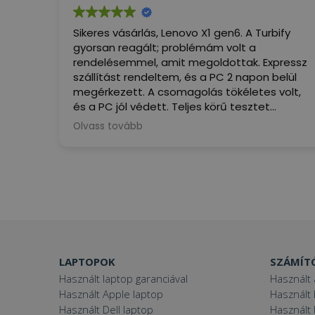
Sikeres vásárlás, Lenovo X1 gen6. A Turbify
gyorsan reagált; problémám volt a
rendelésemmel, amit megoldottak. Expressz
szállítást rendeltem, és a PC 2 napon belül
megérkezett. A csomagolás tökéletes volt,
és a PC jól védett. Teljes körű tesztet
végeztem, és minden megfelel a leírásnak.
Olvass tovább
Most, hogy használni tudom... ez a PC igazi
öröm, alacsonyabb áron, mint a
versenytársak. Nagyon elégedett vagyok,
ajánlom.
(Google által fordítva,
eredeti
megjelenítése
)
LAPTOPOK
SZÁMÍT
Használt laptop garanciával
Használt 
Használt Apple laptop
Használt 
Használt Dell laptop
Használt