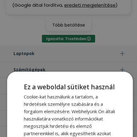
(Google által fordítva,
eredeti megjelenítése
)
Több betöltése
Igazolta: Trustindex
Laptopok
Számítógépek
Ez a weboldal sütiket használ
Monitorok
Cookie-kat használunk a tartalom, a
Egyéb termékek
hirdetések személyre szabására és a
forgalom elemzésére. Webhelyünk Ön általi
használatára vonatkozó információkat
Hasznos oldalak
megosztjuk hirdetési és elemző
partnereinkkel is, akik egyesíthetik azokat
Furbify things