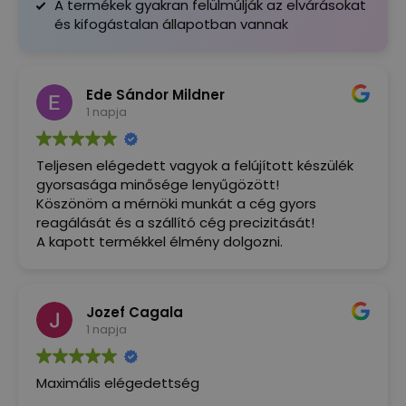
A termékek gyakran felülmúlják az elvárásokat
és kifogástalan állapotban vannak
Ede Sándor Mildner
1 napja
Teljesen elégedett vagyok a felújított készülék
gyorsasága minősége lenyűgözött!
Köszönöm a mérnöki munkát a cég gyors
reagálását és a szállító cég precizitását!
A kapott termékkel élmény dolgozni.
Jozef Cagala
1 napja
Maximális elégedettség