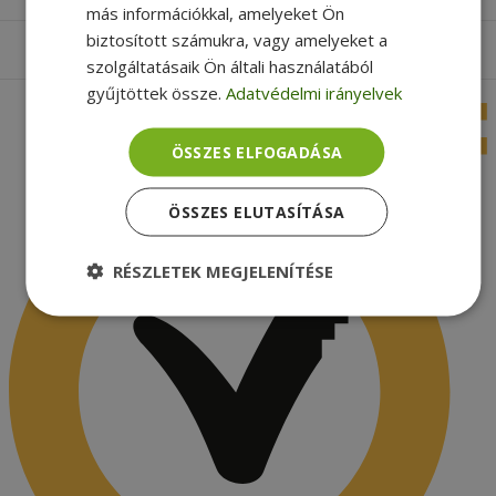
más információkkal, amelyeket Ön
biztosított számukra, vagy amelyeket a
Apróbetűs rész
szolgáltatásaik Ön általi használatából
gyűjtöttek össze.
Adatvédelmi irányelvek
ÖSSZES ELFOGADÁSA
ÖSSZES ELUTASÍTÁSA
RÉSZLETEK MEGJELENÍTÉSE
Elengedhetetlenül
Teljesítmény
szükséges
Célzás
Funkcionalitás
Besorolatlan