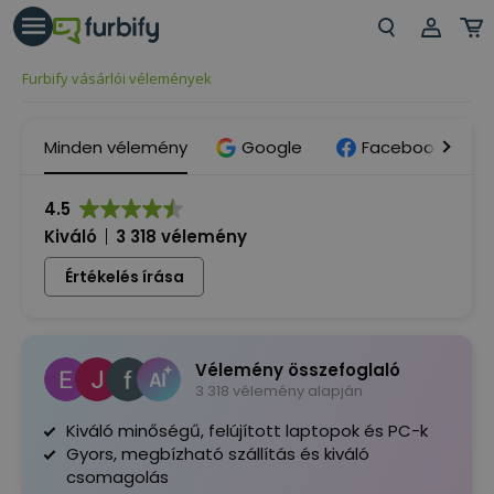
árás gomb
Beje
Furbify vásárlói vélemények
Regi
Minden vélemény
Google
Facebook
4.5
Kiváló
3 318 vélemény
Értékelés írása
Vélemény összefoglaló
3 318 vélemény alapján
Kiváló minőségű, felújított laptopok és PC-k
Gyors, megbízható szállítás és kiváló
csomagolás