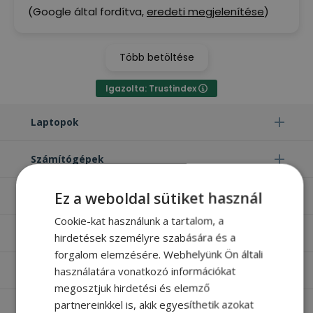
(Google által fordítva,
eredeti megjelenítése
)
Több betöltése
Igazolta: Trustindex
Laptopok
Számítógépek
Ez a weboldal sütiket használ
Monitorok
Cookie-kat használunk a tartalom, a
Egyéb termékek
hirdetések személyre szabására és a
forgalom elemzésére. Webhelyünk Ön általi
használatára vonatkozó információkat
Hasznos oldalak
megosztjuk hirdetési és elemző
partnereinkkel is, akik egyesíthetik azokat
Furbify things