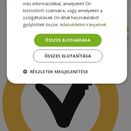
más információkkal, amelyeket Ön
biztosított számukra, vagy amelyeket a
Apróbetűs rész
szolgáltatásaik Ön általi használatából
gyűjtöttek össze.
Adatvédelmi irányelvek
ÖSSZES ELFOGADÁSA
ÖSSZES ELUTASÍTÁSA
RÉSZLETEK MEGJELENÍTÉSE
Elengedhetetlenül
Teljesítmény
szükséges
Célzás
Funkcionalitás
Besorolatlan