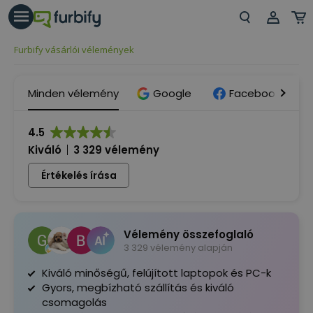
árás gomb
Beje
Furbify vásárlói vélemények
Regi
Minden vélemény
Google
Facebook
4.5
Kiváló
3 329 vélemény
Értékelés írása
Vélemény összefoglaló
3 329 vélemény alapján
Kiváló minőségű, felújított laptopok és PC-k
Gyors, megbízható szállítás és kiváló
csomagolás