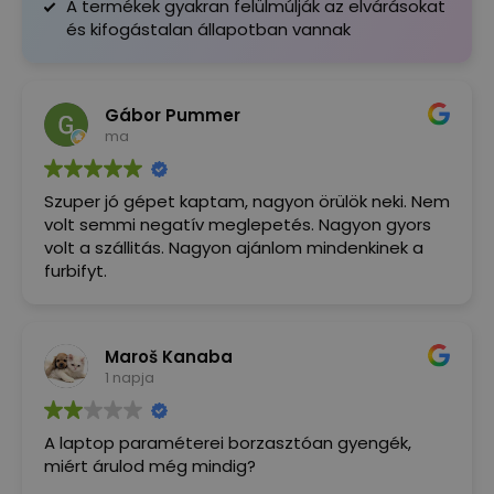
A termékek gyakran felülmúlják az elvárásokat
és kifogástalan állapotban vannak
Gábor Pummer
ma
Szuper jó gépet kaptam, nagyon örülök neki. Nem
volt semmi negatív meglepetés. Nagyon gyors
volt a szállitás. Nagyon ajánlom mindenkinek a
furbifyt.
Maroš Kanaba
1 napja
A laptop paraméterei borzasztóan gyengék,
miért árulod még mindig?