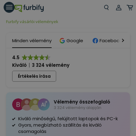
árás gomb
Beje
Furbify vásárlói vélemények
Regi
Minden vélemény
Google
Facebook
4.5
Kiváló
3 324 vélemény
Értékelés írása
Vélemény összefoglaló
3 324 vélemény alapján
Kiváló minőségű, felújított laptopok és PC-k
Gyors, megbízható szállítás és kiváló
csomagolás