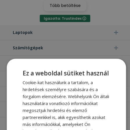
Több betöltése
Igazolta: Trustindex
Laptopok
Számítógépek
Monitorok
Ez a weboldal sütiket használ
Egyéb termékek
Cookie-kat használunk a tartalom, a
hirdetések személyre szabására és a
Hasznos oldalak
forgalom elemzésére. Webhelyünk Ön általi
használatára vonatkozó információkat
Furbify things
megosztjuk hirdetési és elemző
partnereinkkel is, akik egyesíthetik azokat
más információkkal, amelyeket Ön
Apróbetűs rész