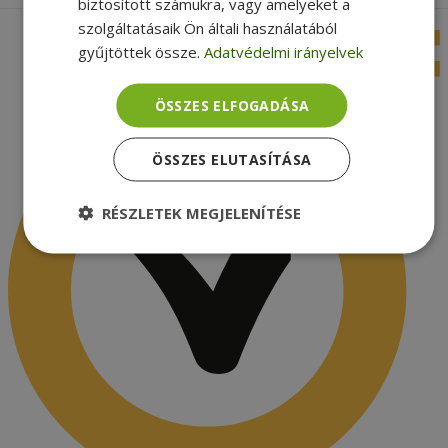
biztosított számukra, vagy amelyeket a
szolgáltatásaik Ön általi használatából
gyűjtöttek össze.
Adatvédelmi irányelvek
ÖSSZES ELFOGADÁSA
ÖSSZES ELUTASÍTÁSA
RÉSZLETEK MEGJELENÍTÉSE
Elengedhetetlenül
Teljesítmény
szükséges
Célzás
Funkcionalitás
Besorolatlan