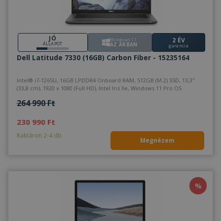
JÓ
2 ÉV
Windows 11
ÁLLAPOT
AZ ÁRBAN
garancia
Dell Latitude 7330 (16GB) Carbon Fiber - 15235164
Intel® i7-1265U, 16GB LPDDR4 Onboard RAM, 512GB (M.2) SSD, 13,3"
(33,8 cm), 1920 x 1080 (Full HD), Intel Iris Xe, Windows 11 Pro OS
264 990 Ft
230 990 Ft
Raktáron 2-4 db
Megnézem
%