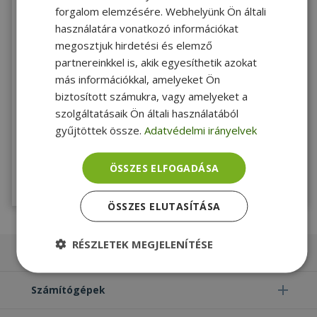
forgalom elemzésére. Webhelyünk Ön általi
használatára vonatkozó információkat
JÓ
2 ÉV
Windows 11
megosztjuk hirdetési és elemző
ÁLLAPOT
AZ ÁRBAN
garancia
partnereinkkel is, akik egyesíthetik azokat
Microsoft Surface Pro 7 Platinum (without keyboard)
más információkkal, amelyeket Ön
(8GB) (128GB) (Touchscreen) - 15236003
biztosított számukra, vagy amelyeket a
Intel® i5-1035G4, 8GB LPDDR4 Onboard RAM, 128GB (M.2) SSD, 12,3"
(31,2 cm), 2736 × 1824, Iris Plus G4, Windows 11 Pro OS
szolgáltatásaik Ön általi használatából
gyűjtöttek össze.
Adatvédelmi irányelvek
181 990 Ft
157 990 Ft
ÖSSZES ELFOGADÁSA
Utolsó darab!
Megnézem
ÖSSZES ELUTASÍTÁSA
RÉSZLETEK MEGJELENÍTÉSE
Laptopok
Elengedhetetlenül
Teljesítmény
szükséges
Számítógépek