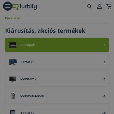
árás gomb
Beje
Kiárusítás
Regi
Kiárusítás, akciós termékek
Laptopok
Asztali PC
Monitorok
Mobiltelefonok
Tabletek