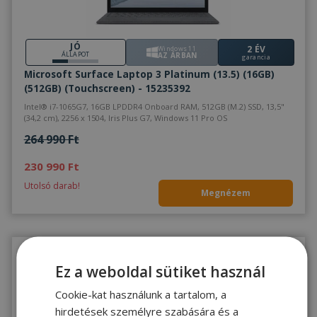
JÓ
2 ÉV
Windows 11
ÁLLAPOT
AZ ÁRBAN
garancia
Microsoft Surface Laptop 3 Platinum (13.5) (16GB)
(512GB) (Touchscreen) - 15235392
Intel® i7-1065G7, 16GB LPDDR4 Onboard RAM, 512GB (M.2) SSD, 13,5"
(34,2 cm), 2256 x 1504, Iris Plus G7, Windows 11 Pro OS
264 990 Ft
230 990 Ft
Utolsó darab!
Megnézem
%
Ez a weboldal sütiket használ
Cookie-kat használunk a tartalom, a
hirdetések személyre szabására és a