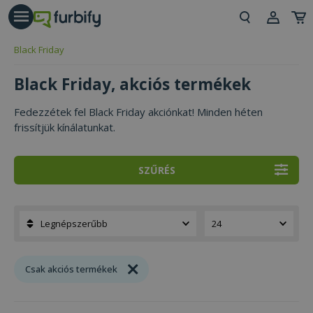
árás gomb
Beje
Black Friday
Regi
Black Friday, akciós termékek
Fedezzétek fel Black Friday akciónkat! Minden héten
frissítjük kínálatunkat.
SZŰRÉS
Csak akciós termékek