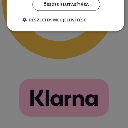
ÖSSZES ELUTASÍTÁSA
RÉSZLETEK MEGJELENÍTÉSE
Elengedhetetlenül
Teljesítmény
szükséges
Célzás
Funkcionalitás
Besorolatlan
Elengedhetetlenül szükséges
Teljesítmény
Célzás
Funkcionalitás
Besorolatlan
Az elengedhetetlenül szükséges sütik lehetővé
teszik a webhely alapvető funkcióit, például a
felhasználói bejelentkezést és a fiókkezelést. A