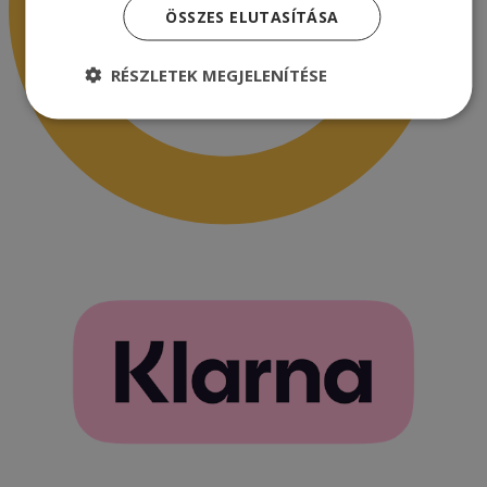
ÖSSZES ELUTASÍTÁSA
RÉSZLETEK MEGJELENÍTÉSE
Elengedhetetlenül
Teljesítmény
szükséges
Célzás
Funkcionalitás
Besorolatlan
Elengedhetetlenül szükséges
Teljesítmény
Célzás
Funkcionalitás
Besorolatlan
Az elengedhetetlenül szükséges sütik lehetővé
teszik a webhely alapvető funkcióit, például a
felhasználói bejelentkezést és a fiókkezelést. A