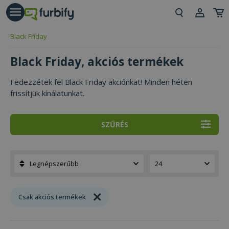
árás gomb
Beje
Black Friday
Regi
Black Friday, akciós termékek
Fedezzétek fel Black Friday akciónkat! Minden héten
frissítjük kínálatunkat.
SZŰRÉS
Csak akciós termékek